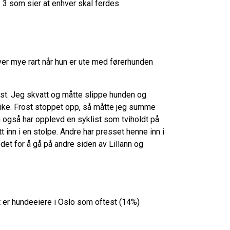
f 3 som sier at enhver skal ferdes
ver mye rart når hun er ute med førerhunden
t. Jeg skvatt og måtte slippe hunden og
vike. Frost stoppet opp, så måtte jeg summe
m også har opplevd en syklist som tviholdt på
t inn i en stolpe. Andre har presset henne inn i
tedet for å gå på andre siden av Lillann og
t er hundeeiere i Oslo som oftest (14%)