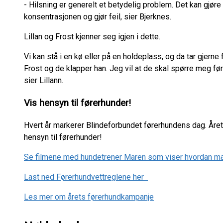
- Hilsning er generelt et betydelig problem. Det kan gjøre
konsentrasjonen og gjør feil, sier Bjerknes.
Lillan og Frost kjenner seg igjen i dette.
Vi kan stå i en kø eller på en holdeplass, og da tar gjern
Frost og de klapper han. Jeg vil at de skal spørre meg førs
sier Lillann.
Vis hensyn til førerhunder!
Hvert år markerer Blindeforbundet førerhundens dag. Året
hensyn til førerhunder!
Se filmene med hundetrener Maren som viser hvordan ma
Last ned Førerhundvettreglene her
Les mer om årets førerhundkampanje