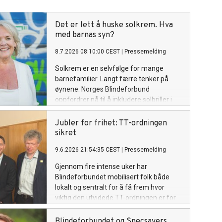
Det er lett å huske solkrem. Hva
med barnas syn?
8.7.2026 08:10:00 CEST
|
Pressemelding
Solkrem er en selvfølge for mange
barnefamilier. Langt færre tenker på
øynene. Norges Blindeforbund
oppfordrer nå til å inkludere solbriller i
sommerens viktigste beskyttelsesutstyr
– også for barn.
Jubler for frihet: TT-ordningen
sikret
9.6.2026 21:54:35 CEST
|
Pressemelding
Gjennom fire intense uker har
Blindeforbundet mobilisert folk både
lokalt og sentralt for å få frem hvor
viktig den utvidede TT-ordningen er for
selvstendighet og frihet for svaksynte
og blinde. I dag kom endelig
Blindeforbundet og Specsavers