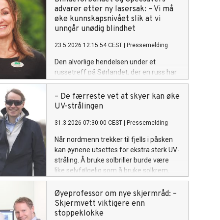
gladmeldingen. Samarbeidspartiene AP,
advarer etter ny lasersak: – Vi må
SP, SV og Rødt, med MDG på laget, sikret
øke kunnskapsnivået slik at vi
flertall for at forslaget trekkes og at
unngår unødig blindhet
ordningen består slik den er i dag. - Nå
23.5.2026 12:15:54 CEST
|
Pressemelding
opplever vi at partiene har lyttet og
forstått, sier en lettet generalsekretær i
Den alvorlige hendelsen under et
Norges Blindeforbund, Per Inge
russetreff på Sørlandet, der en russ har
Bjerknes. Rita Vindholmen jubler for
fått alvorlige synsskader etter å ha blitt
friheten TT gir
truffet av laserlys, har igjen satt søkelys
– De færreste vet at skyer kan øke
på farene ved kraftige lasere. Norges
UV-strålingen
Blindeforbund og Specsavers advarer
31.3.2026 07:30:00 CEST
|
Pressemelding
om at øyeskader ved bruk av lasere
også kan ramme barn.
Når nordmenn trekker til fjells i påsken
kan øynene utsettes for ekstra sterk UV-
stråling. Å bruke solbriller burde være
like selvfølgelig som å bruke solkrem,
sier øyelege og professor Tor Paaske
Utheim. En undersøkelse fra Specsavers
Øyeprofessor om nye skjermråd: –
viser imidlertid at hver femte nordmann
Skjermvett viktigere enn
sjelden eller aldri bruker solbriller.
stoppeklokke