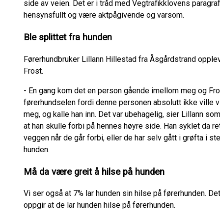
side av veien. Det er i tråd med Vegtrafikklovens paragra
hensynsfullt og være aktpågivende og varsom.
Ble splittet fra hunden
Førerhundbruker Lillann Hillestad fra Åsgårdstrand opple
Frost.
- En gang kom det en person gående imellom meg og Fros
førerhundselen fordi denne personen absolutt ikke ville 
meg, og kalle han inn. Det var ubehagelig, sier Lillann so
at han skulle forbi på hennes høyre side. Han syklet da ret
veggen når de går forbi, eller de har selv gått i grøfta i s
hunden.
Må da være greit å hilse på hunden
Vi ser også at 7% lar hunden sin hilse på førerhunden. De
oppgir at de lar hunden hilse på førerhunden.