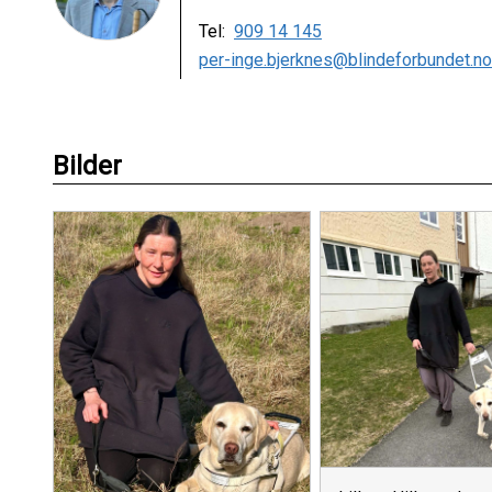
Tel:
909 14 145
per-inge.bjerknes@blindeforbundet.no
Bilder