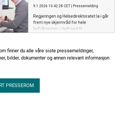
9.1.2026 10:42:28 CET
|
Pressemelding
Regjeringen og Helsedirektoratet la i går
frem nye skjermråd for hele
befolkningen – helt ned til
spedbarnsalder. Rådene innebærer
betydelige endringer for mange, men
Norges Blindeforbunds rådgivende
rom finner du alle våre siste pressemeldinger,
øyeprofessor, Tor Paaske Utheim,
er, bilder, dokumenter og annen relevant informasjon
mener at skjermvett kan være vel så
viktig som antall minutter foran
skjermen.
RT PRESSEROM