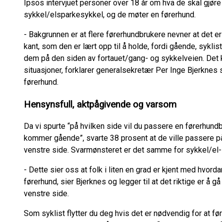
Ipsos intervjuet personer over 18 år om hva de skal gjør
sykkel/elsparkesykkel, og de møter en førerhund.
- Bakgrunnen er at flere førerhundbrukere nevner at det e
kant, som den er lært opp til å holde, fordi gående, syk
dem på den siden av fortauet/gang- og sykkelveien. Det 
situasjoner, forklarer generalsekretær Per Inge Bjerknes
førerhund.
Hensynsfull, aktpågivende og varsom
Da vi spurte “på hvilken side vil du passere en førerhun
kommer gående”, svarte 38 prosent at de ville passere på
venstre side. Svarmønsteret er det samme for sykkel/el
- Dette sier oss at folk i liten en grad er kjent med hvo
førerhund, sier Bjerknes og legger til at det riktige er å g
venstre side.
Som syklist flytter du deg hvis det er nødvendig for at fø