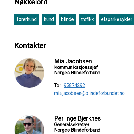
Nøkkelord
førerhund
hund
blinde
trafikk
elsparkesykler
Kontakter
Mia Jacobsen
Kommunikasjonssjef
Norges Blindeforbund
Tel:
95874292
mia.jacobsen@blindeforbundet.no
Per Inge Bjerknes
Generalsekretær
Norges Blindeforbund