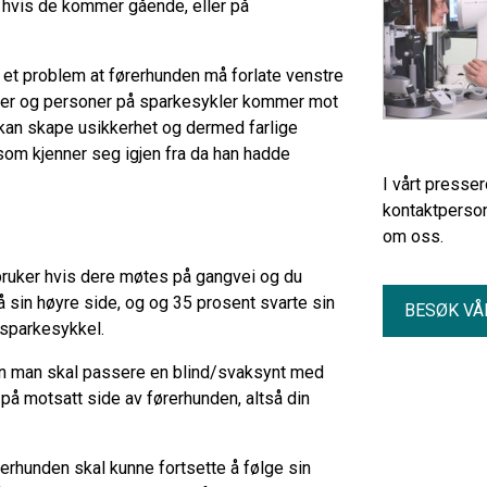
e hvis de kommer gående, eller på
r et problem at førerhunden må forlate venstre
lister og personer på sparkesykler kommer mot
kan skape usikkerhet og dermed farlige
 som kjenner seg igjen fra da han hadde
I vårt presse
kontaktperson
om oss.
dbruker hvis dere møtes på gangvei og du
 sin høyre side, og og 35 prosent svarte sin
BESØK VÅ
-sparkesykkel.
rdan man skal passere en blind/svaksynt med
å på motsatt side av førerhunden, altså din
rerhunden skal kunne fortsette å følge sin