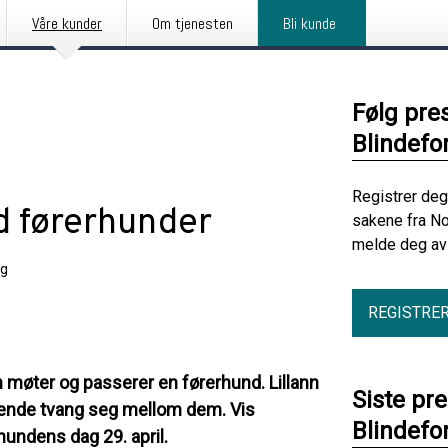
Våre kunder
Om tjenesten
Bli kunde
Følg pre
Blindefo
Registrer deg
ed førerhunder
sakene fra No
melde deg av 
ng
REGISTRE
 møter og passerer en førerhund. Lillann
Siste pr
i gående tvang seg mellom dem. Vis
Blindefo
undens dag 29. april.