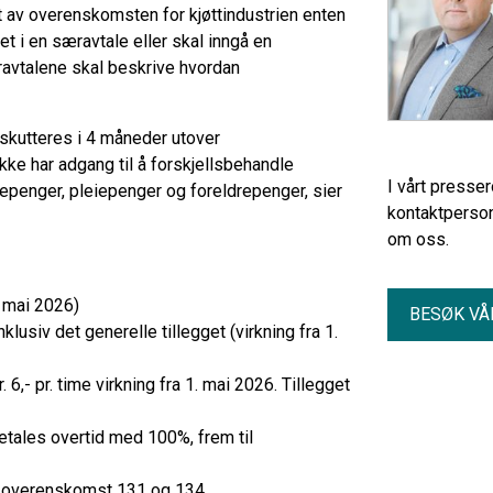
t av overenskomsten for kjøttindustrien enten
t i en særavtale eller skal inngå en
ravtalene skal beskrive hvordan
skutteres i 4 måneder utover
kke har adgang til å forskjellsbehandle
I vårt presse
ykepenger, pleiepenger og foreldrepenger, sier
kontaktperson
om oss.
1. mai 2026)
BESØK VÅ
klusiv det generelle tillegget (virkning fra 1.
 6,- pr. time virkning fra 1. mai 2026. Tillegget
betales overtid med 100%, frem til
 overenskomst 131 og 134