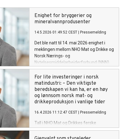
Enighet for bryggerier og
mineralvannprodusenter
14.5.2026 01:49:52 CEST
|
Pressemelding
Det ble natt til 14. mai 2026 enighet i
meklingen mellom NHO Mat og Drikke og
Norsk Nærings- og
Nytelsesmiddelarbeiderforbund (NNN)
om Bryggeri og
mineralvannsoverenskomsten. – Det
For lite investeringer i norsk
har vært flere vanskelige spørsmål i
matindustri: – Den viktigste
meklingen, men vi er tilfredse med å ha
beredskapen vi kan ha, er en høy
fått en løsning og unngått streik, sier
og lønnsom norsk mat‑ og
Petter Haas Brubakk i NHO Mat og
drikkeproduksjon i vanlige tider
Drikke.
16.4.2026 11:12:47 CEST
|
Pressemelding
Tall i NHO Mat og Drikkes ferske
konjunkturrapport viser at det siden
2020 slites mer enn det fornyes i norsk
Gjenvalgt som styreleder