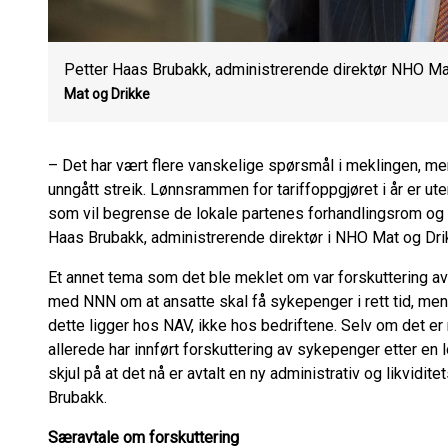
Petter Haas Brubakk, administrerende direktør NHO Ma
Mat og Drikke
– Det har vært flere vanskelige spørsmål i meklingen, men
unngått streik. Lønnsrammen for tariffoppgjøret i år er uten
som vil begrense de lokale partenes forhandlingsrom og gir
Haas Brubakk, administrerende direktør i NHO Mat og Dri
Et annet tema som det ble meklet om var forskuttering av 
med NNN om at ansatte skal få sykepenger i rett tid, men 
dette ligger hos NAV, ikke hos bedriftene. Selv om det e
allerede har innført forskuttering av sykepenger etter en l
skjul på at det nå er avtalt en ny administrativ og likvidi
Brubakk.
Særavtale om forskuttering