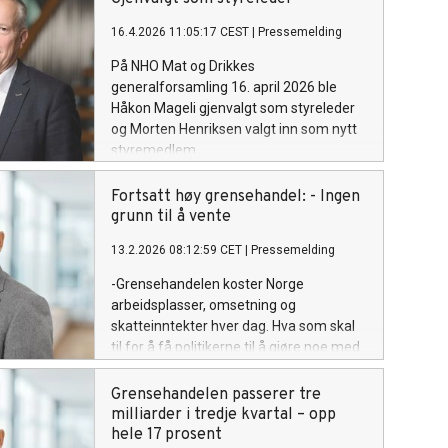
mat- og drikkenæring. Nå etterlyser
organisasjonen en nasjonal strategi for
16.4.2026 11:05:17 CEST
|
Pressemelding
å bedre rammevilkårene og øke
På NHO Mat og Drikkes
tryggheten for investeringer i næringen.
generalforsamling 16. april 2026 ble
Håkon Mageli gjenvalgt som styreleder
og Morten Henriksen valgt inn som nytt
styremedlem.
Fortsatt høy grensehandel: - Ingen
grunn til å vente
13.2.2026 08:12:59 CET
|
Pressemelding
-Grensehandelen koster Norge
arbeidsplasser, omsetning og
skatteinntekter hver dag. Hva som skal
til for å få politikerne til å gjøre noe med
dette, er et mysterium, sier Petter Haas
Brubakk i NHO Mat og Drikke.
Grensehandelen passerer tre
milliarder i tredje kvartal – opp
hele 17 prosent