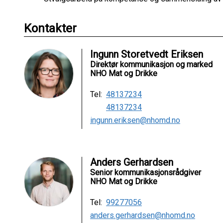
Kontakter
Ingunn Storetvedt Eriksen
Direktør kommunikasjon og marked
NHO Mat og Drikke
Tel:
48137234
48137234
ingunn.eriksen@nhomd.no
Anders Gerhardsen
Senior kommunikasjonsrådgiver
NHO Mat og Drikke
Tel:
99277056
anders.gerhardsen@nhomd.no