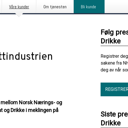
Våre kunder
Om tjenesten
Bli kunde
Følg pre
Drikke
ttindustrien
Registrer deg
sakene fra N
deg av når so
REGISTRE
et mellom Norsk Nærings- og
og Drikke i meklingen på
Siste pr
Drikke