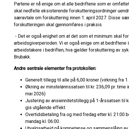
Partene er nå enige om at alle bedriftene som er omfatte
skal nedfelle eksisterende forskutteringsordninger uendre
særavtale om forskuttering innen 1. april 2027. Disse sæ
forskutteringen skal gjennomføres i praksis.
- Det er også enighet om at det som et minimum skal for
arbeidsgiverperioden. Vi er også enige om at bedriftene i
arbeidstakere i bedriften, hva gjelder forskuttering av s
Brubakk.
Andre sentrale elementer fra protokollen:
Generelt tillegg til alle på 6,00 kroner (virkning fra 
Økning av minstelønnssatsen til kr. 236,09 pr. time in
mai 2026)
Justering av ansiennitetstillegg på 1-årssatsen til kr.
gis utgående effekt.
Overtidsbetaling fra og med fredag etter kl. 21:00 
mandag kl. 06:00.
Utvalgsarbeid på kompetanse og sammenslåing av