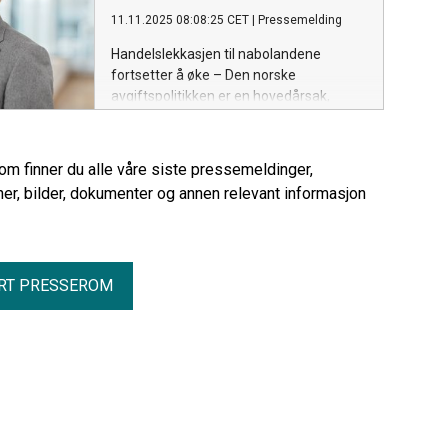
11.11.2025 08:08:25 CET
|
Pressemelding
Handelslekkasjen til nabolandene
fortsetter å øke – Den norske
avgiftspolitikken er en hovedårsak,
mener NHO Mat og Drikke.
rom finner du alle våre siste pressemeldinger,
er, bilder, dokumenter og annen relevant informasjon
RT PRESSEROM