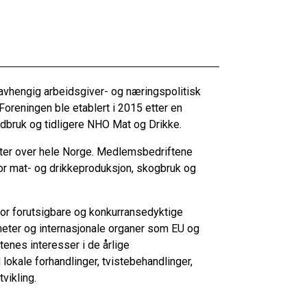
avhengig arbeidsgiver- og næringspolitisk
 Foreningen ble etablert i 2015 etter en
bruk og tidligere NHO Mat og Drikke.
ter over hele Norge. Medlemsbedriftene
or mat- og drikkeproduksjon, skogbruk og
or forutsigbare og konkurransedyktige
heter og internasjonale organer som EU og
enes interesser i de årlige
okale forhandlinger, tvistebehandlinger,
vikling.