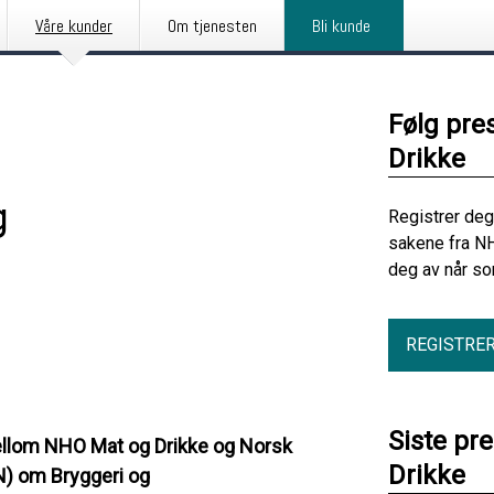
Våre kunder
Om tjenesten
Bli kunde
Følg pre
Drikke
g
Registrer deg
sakene fra N
deg av når so
REGISTRE
Siste pr
 mellom NHO Mat og Drikke og Norsk
Drikke
) om Bryggeri og