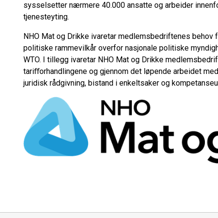
sysselsetter nærmere 40.000 ansatte og arbeider innenf
tjenesteyting.
NHO Mat og Drikke ivaretar medlemsbedriftenes behov f
politiske rammevilkår overfor nasjonale politiske myndig
WTO. I tillegg ivaretar NHO Mat og Drikke medlemsbedrift
tariﬀorhandlingene og gjennom det løpende arbeidet med l
juridisk rådgivning, bistand i enkeltsaker og kompetanseut