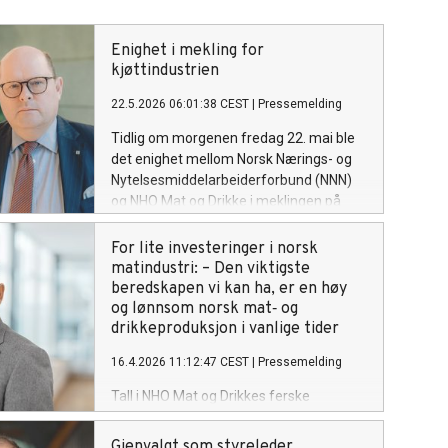
Enighet i mekling for
kjøttindustrien
22.5.2026 06:01:38 CEST
|
Pressemelding
Tidlig om morgenen fredag 22. mai ble
det enighet mellom Norsk Nærings- og
Nytelsesmiddelarbeiderforbund (NNN)
og NHO Mat og Drikke i meklingen på
kjøttindustrien.
For lite investeringer i norsk
matindustri: – Den viktigste
beredskapen vi kan ha, er en høy
og lønnsom norsk mat‑ og
drikkeproduksjon i vanlige tider
16.4.2026 11:12:47 CEST
|
Pressemelding
Tall i NHO Mat og Drikkes ferske
konjunkturrapport viser at det siden
2020 slites mer enn det fornyes i norsk
Gjenvalgt som styreleder