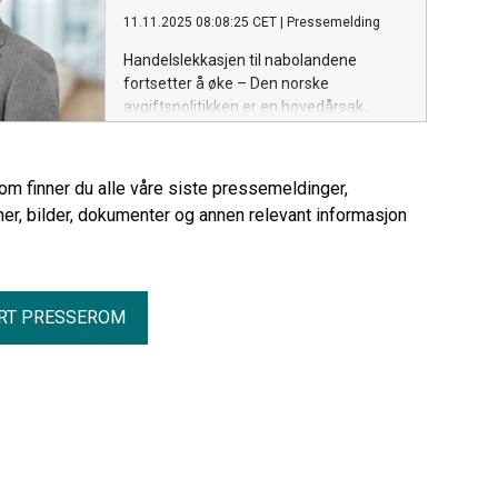
11.11.2025 08:08:25 CET
|
Pressemelding
Handelslekkasjen til nabolandene
fortsetter å øke – Den norske
avgiftspolitikken er en hovedårsak,
mener NHO Mat og Drikke.
rom finner du alle våre siste pressemeldinger,
er, bilder, dokumenter og annen relevant informasjon
RT PRESSEROM