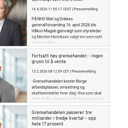
mat- og drikkenæring. Nå etterlyser
organisasjonen en nasjonal strategi for
16.4.2026 11:05:17 CEST
|
Pressemelding
å bedre rammevilkårene og øke
På NHO Mat og Drikkes
tryggheten for investeringer i næringen.
generalforsamling 16. april 2026 ble
Håkon Mageli gjenvalgt som styreleder
og Morten Henriksen valgt inn som nytt
styremedlem.
Fortsatt høy grensehandel: - Ingen
grunn til å vente
13.2.2026 08:12:59 CET
|
Pressemelding
-Grensehandelen koster Norge
arbeidsplasser, omsetning og
skatteinntekter hver dag. Hva som skal
til for å få politikerne til å gjøre noe med
dette, er et mysterium, sier Petter Haas
Brubakk i NHO Mat og Drikke.
Grensehandelen passerer tre
milliarder i tredje kvartal – opp
hele 17 prosent