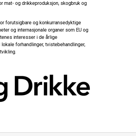
or mat- og drikkeproduksjon, skogbruk og
or forutsigbare og konkurransedyktige
heter og internasjonale organer som EU og
enes interesser i de årlige
okale forhandlinger, tvistebehandlinger,
vikling.