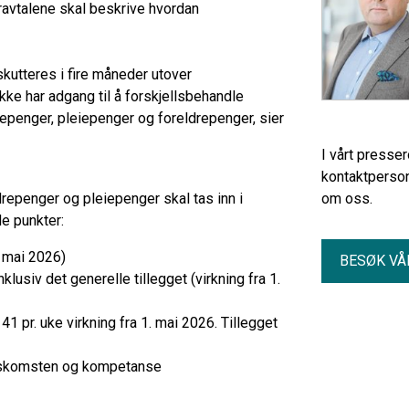
ravtalene skal beskrive hvordan
kutteres i fire måneder utover
kke har adgang til å forskjellsbehandle
ykepenger, pleiepenger og foreldrepenger, sier
I vårt presse
kontaktperson
ldrepenger og pleiepenger skal tas inn i
om oss.
e punkter:
1. mai 2026)
BESØK VÅ
klusiv det generelle tillegget (virkning fra 1.
41 pr. uke virkning fra 1. mai 2026. Tillegget
renskomsten og kompetanse