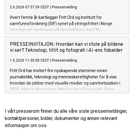
2.6.2026 07:57:59 CEST
|
Pressemelding
Hvert femte år kartlegger Fritt Ord og Institutt for
samfunnsforskning (ISF) synet på ytringsfrihet i Norge.
Hvordan ser nordmenn på ytringsfrihet i dag? Ny
forskningsrapport gir svar. Fritt Ord og ISF inviterer til
lansering av rapporten Uro under en stabil overflate? og
PRESSEINVITAJON: Hvordan kan vi stole på bildene
samtale om funnene mandag 8. juni 2026 kl. 9.00–11.00 i
vi ser? Teknologi, tillit og fotografi i AI-ens tidsalder
Fritt Ords lokaler i Uranienborgveien 2, Oslo.
1.6.2026 11:30:00 CEST
|
Pressemelding
Fritt Ord har invitert fire nyskapende stemmer innen
journalistikk, teknologi og menneskerettigheter for å vise
hvordan de jobber med visuelle medier og sannhetssøken i
2026: Mahsa Alimardani, Witness Nora Savosnick, Show
Your Work Lab Manisha Ganguly, Guardian 4. juni kl 09:00,
hos Fritt Ord, Uranienborgveien 2, Oslo.
I vårt presserom finner du alle våre siste pressemeldinger,
kontaktpersoner, bilder, dokumenter og annen relevant
informasjon om oss.