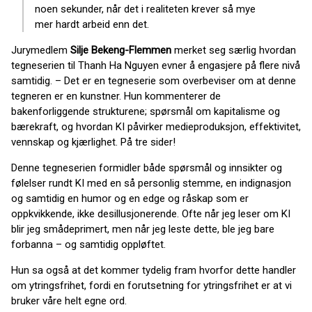
noen sekunder, når det i realiteten krever så mye
mer hardt arbeid enn det.
Jurymedlem
Silje Bekeng-Flemmen
merket seg særlig hvordan
tegneserien til Thanh Ha Nguyen evner å engasjere på flere nivå
samtidig. – Det er en tegneserie som overbeviser om at denne
tegneren er en kunstner. Hun kommenterer de
bakenforliggende strukturene; spørsmål om kapitalisme og
bærekraft, og hvordan KI påvirker medieproduksjon, effektivitet,
vennskap og kjærlighet. På tre sider!
Denne tegneserien formidler både spørsmål og innsikter og
følelser rundt KI med en så personlig stemme, en indignasjon
og samtidig en humor og en edge og råskap som er
oppkvikkende, ikke desillusjonerende. Ofte når jeg leser om KI
blir jeg smådeprimert, men når jeg leste dette, ble jeg bare
forbanna – og samtidig oppløftet.
Hun sa også at det kommer tydelig fram hvorfor dette handler
om ytringsfrihet, fordi en forutsetning for ytringsfrihet er at vi
bruker våre helt egne ord.