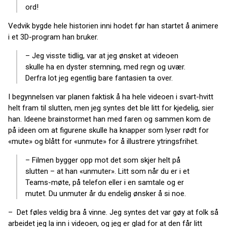
ord!
Vedvik bygde hele historien inni hodet før han startet å animere
i et 3D-program han bruker.
– Jeg visste tidlig, var at jeg ønsket at videoen
skulle ha en dyster stemning, med regn og uvær.
Derfra lot jeg egentlig bare fantasien ta over.
I begynnelsen var planen faktisk å ha hele videoen i svart-hvitt
helt fram til slutten, men jeg syntes det ble litt for kjedelig, sier
han. Ideene brainstormet han med faren og sammen kom de
på ideen om at figurene skulle ha knapper som lyser rødt for
«mute» og blått for «unmute» for å illustrere ytringsfrihet.
– Filmen bygger opp mot det som skjer helt på
slutten – at han «unmuter». Litt som når du er i et
Teams-møte, på telefon eller i en samtale og er
mutet. Du unmuter år du endelig ønsker å si noe.
– Det føles veldig bra å vinne. Jeg syntes det var gøy at folk så
arbeidet jeg la inn i videoen, og jeg er glad for at den får litt