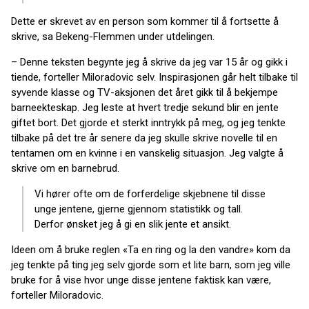
Dette er skrevet av en person som kommer til å fortsette å
skrive, sa Bekeng-Flemmen under utdelingen.
– Denne teksten begynte jeg å skrive da jeg var 15 år og gikk i
tiende, forteller Miloradovic selv. Inspirasjonen går helt tilbake til
syvende klasse og TV-aksjonen det året gikk til å bekjempe
barneekteskap. Jeg leste at hvert tredje sekund blir en jente
giftet bort. Det gjorde et sterkt inntrykk på meg, og jeg tenkte
tilbake på det tre år senere da jeg skulle skrive novelle til en
tentamen om en kvinne i en vanskelig situasjon. Jeg valgte å
skrive om en barnebrud.
Vi hører ofte om de forferdelige skjebnene til disse
unge jentene, gjerne gjennom statistikk og tall.
Derfor ønsket jeg å gi en slik jente et ansikt.
Ideen om å bruke reglen «Ta en ring og la den vandre» kom da
jeg tenkte på ting jeg selv gjorde som et lite barn, som jeg ville
bruke for å vise hvor unge disse jentene faktisk kan være,
forteller Miloradovic.