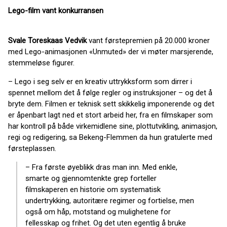
Lego-film vant konkurransen
Svale Toreskaas Vedvik
vant førstepremien på 20.000 kroner
med Lego-animasjonen «Unmuted» der vi møter marsjerende,
stemmeløse figurer.
– Lego i seg selv er en kreativ uttrykksform som dirrer i
spennet mellom det å følge regler og instruksjoner – og det å
bryte dem. Filmen er teknisk sett skikkelig imponerende og det
er åpenbart lagt ned et stort arbeid her, fra en filmskaper som
har kontroll på både virkemidlene sine, plottutvikling, animasjon,
regi og redigering, sa Bekeng-Flemmen da hun gratulerte med
førsteplassen.
– Fra første øyeblikk dras man inn. Med enkle,
smarte og gjennomtenkte grep forteller
filmskaperen en historie om systematisk
undertrykking, autoritære regimer og fortielse, men
også om håp, motstand og mulighetene for
fellesskap og frihet. Og det uten egentlig å bruke