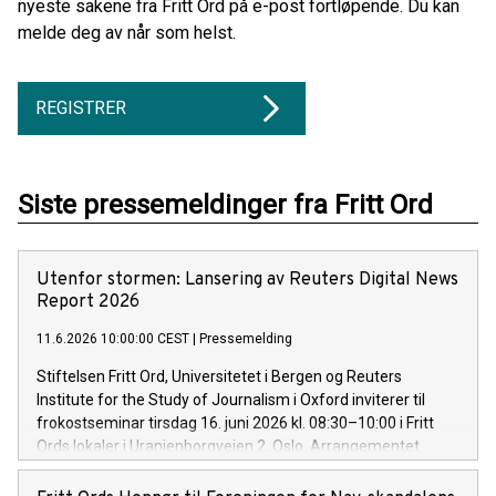
nyeste sakene fra Fritt Ord på e-post fortløpende. Du kan
melde deg av når som helst.
REGISTRER
Siste pressemeldinger fra Fritt Ord
Utenfor stormen: Lansering av Reuters Digital News
Report 2026
11.6.2026 10:00:00 CEST
|
Pressemelding
Stiftelsen Fritt Ord, Universitetet i Bergen og Reuters
Institute for the Study of Journalism i Oxford inviterer til
frokostseminar tirsdag 16. juni 2026 kl. 08:30–10:00 i Fritt
Ords lokaler i Uranienborgveien 2, Oslo. Arrangementet
presenterer Reuters Digital News Report 2026 – verdens
største og viktigste medieundersøkelse – som lanseres