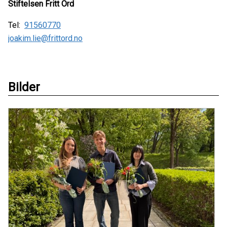
Stiftelsen Fritt Ord
Tel:
91560770
joakim.lie@frittord.no
Bilder