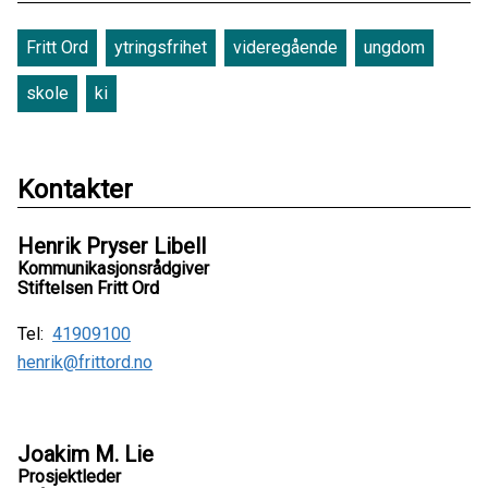
Fritt Ord
ytringsfrihet
videregående
ungdom
skole
ki
Kontakter
Henrik Pryser Libell
Kommunikasjonsrådgiver
Stiftelsen Fritt Ord
Tel:
41909100
henrik@frittord.no
Joakim M. Lie
Prosjektleder