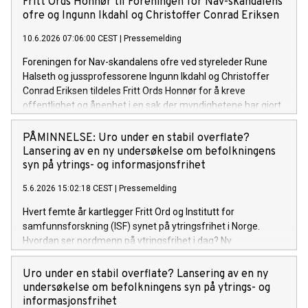
Fritt Ords Honnør til Foreningen for Nav-skandalens
internasjonalt natt til 16. juni
ofre og Ingunn Ikdahl og Christoffer Conrad Eriksen
10.6.2026 07:06:00 CEST
|
Pressemelding
Foreningen for Nav-skandalens ofre ved styreleder Rune
Halseth og jussprofessorene Ingunn Ikdahl og Christoffer
Conrad Eriksen tildeles Fritt Ords Honnør for å kreve
offentlighet og åpenhet i en sak der myndighetene har gjort
feil som har gått utover mange menneskers rettssikkerhet.
PÅMINNELSE: Uro under en stabil overflate?
Lansering av en ny undersøkelse om befolkningens
syn på ytrings- og informasjonsfrihet
5.6.2026 15:02:18 CEST
|
Pressemelding
Hvert femte år kartlegger Fritt Ord og Institutt for
samfunnsforskning (ISF) synet på ytringsfrihet i Norge.
Hvordan ser nordmenn på ytringsfrihet i dag? Ny
forskningsrapport gir svar. Fritt Ord og ISF inviterer til
lansering av rapporten Uro under en stabil overflate? og
Uro under en stabil overflate? Lansering av en ny
samtale om funnene mandag 8. juni 2026 kl. 9.00–11.00 i
undersøkelse om befolkningens syn på ytrings- og
Fritt Ords lokaler i Uranienborgveien 2, Oslo.
informasjonsfrihet