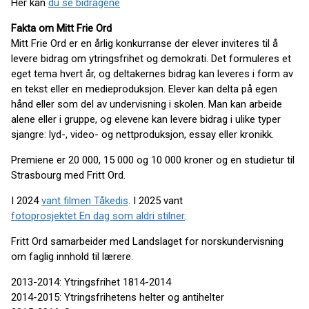
Her kan
du se bidragene
Fakta om Mitt Frie Ord
Mitt Frie Ord er en årlig konkurranse der elever inviteres til å
levere bidrag om ytringsfrihet og demokrati. Det formuleres et
eget tema hvert år, og deltakernes bidrag kan leveres i form av
en tekst eller en medieproduksjon. Elever kan delta på egen
hånd eller som del av undervisning i skolen. Man kan arbeide
alene eller i gruppe, og elevene kan levere bidrag i ulike typer
sjangre: lyd-, video- og nettproduksjon, essay eller kronikk.
Premiene er 20 000, 15 000 og 10 000 kroner og en studietur til
Strasbourg med Fritt Ord.
I 2024
vant filmen Tåkedis
. I 2025 vant
fotoprosjektet En dag som aldri stilner
.
Fritt Ord samarbeider med Landslaget for norskundervisning
om faglig innhold til lærere.
2013-2014: Ytringsfrihet 1814-2014
2014-2015: Ytringsfrihetens helter og antihelter