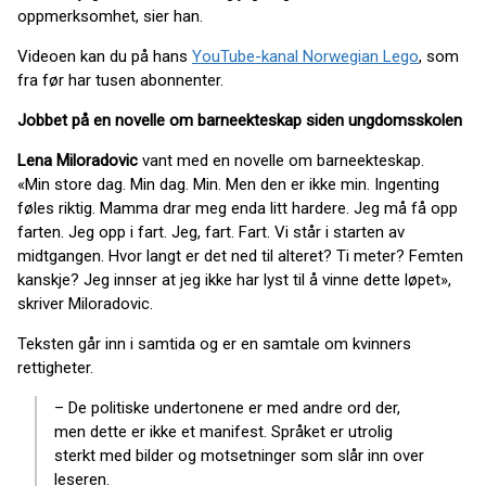
oppmerksomhet, sier han.
Videoen kan du på hans
YouTube-kanal Norwegian Lego
, som
fra før har tusen abonnenter.
Jobbet på en novelle om barneekteskap siden ungdomsskolen
Lena Miloradovic
vant med en novelle om barneekteskap.
«Min store dag. Min dag. Min. Men den er ikke min. Ingenting
føles riktig. Mamma drar meg enda litt hardere. Jeg må få opp
farten. Jeg opp i fart. Jeg, fart. Fart. Vi står i starten av
midtgangen. Hvor langt er det ned til alteret? Ti meter? Femten
kanskje? Jeg innser at jeg ikke har lyst til å vinne dette løpet»,
skriver Miloradovic.
Teksten går inn i samtida og er en samtale om kvinners
rettigheter.
– De politiske undertonene er med andre ord der,
men dette er ikke et manifest. Språket er utrolig
sterkt med bilder og motsetninger som slår inn over
leseren.