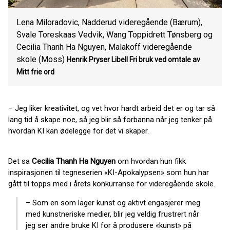
Lena Miloradovic, Nadderud videregående (Bærum),
Svale Toreskaas Vedvik, Wang Toppidrett Tønsberg og
Cecilia Thanh Ha Nguyen, Malakoff videregående
skole (Moss)
Henrik Pryser Libell
Fri bruk ved omtale av
Mitt frie ord
– Jeg liker kreativitet, og vet hvor hardt arbeid det er og tar så
lang tid å skape noe, så jeg blir så forbanna når jeg tenker på
hvordan KI kan ødelegge for det vi skaper.
Det sa
Cecilia Thanh Ha Nguyen
om hvordan hun fikk
inspirasjonen til tegneserien «KI-Apokalypsen» som hun har
gått til topps med i årets konkurranse for videregående skole.
– Som en som lager kunst og aktivt engasjerer meg
med kunstneriske medier, blir jeg veldig frustrert når
jeg ser andre bruke KI for å produsere «kunst» på