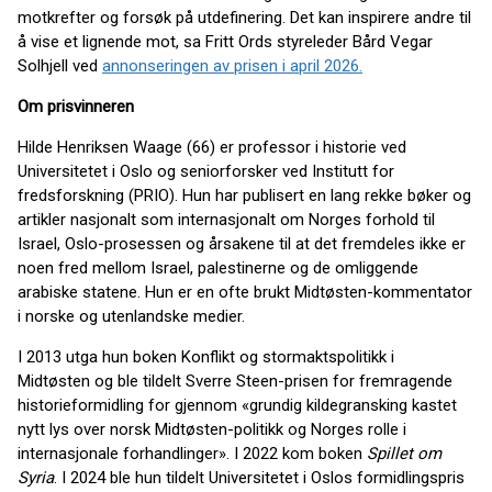
motkrefter og forsøk på utdefinering. Det kan inspirere andre til
å vise et lignende mot, sa Fritt Ords styreleder Bård Vegar
Solhjell ved
annonseringen av prisen i april 2026.
Om prisvinneren
Hilde Henriksen Waage (66) er professor i historie ved
Universitetet i Oslo og seniorforsker ved Institutt for
fredsforskning (PRIO). Hun har publisert en lang rekke bøker og
artikler nasjonalt som internasjonalt om Norges forhold til
Israel, Oslo-prosessen og årsakene til at det fremdeles ikke er
noen fred mellom Israel, palestinerne og de omliggende
arabiske statene. Hun er en ofte brukt Midtøsten-kommentator
i norske og utenlandske medier.
I 2013 utga hun boken Konflikt og stormaktspolitikk i
Midtøsten og ble tildelt Sverre Steen-prisen for fremragende
historieformidling for gjennom «grundig kildegransking kastet
nytt lys over norsk Midtøsten-politikk og Norges rolle i
internasjonale forhandlinger». I 2022 kom boken
Spillet om
Syria
. I 2024 ble hun tildelt Universitetet i Oslos formidlingspris