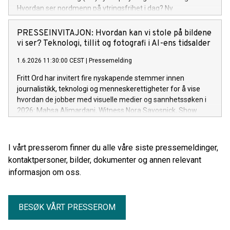
Hvordan ser nordmenn på ytringsfrihet i dag? Ny
forskningsrapport gir svar. Fritt Ord og ISF inviterer til
lansering av rapporten Uro under en stabil overflate? og
PRESSEINVITAJON: Hvordan kan vi stole på bildene
samtale om funnene mandag 8. juni 2026 kl. 9.00–11.00 i
vi ser? Teknologi, tillit og fotografi i AI-ens tidsalder
Fritt Ords lokaler i Uranienborgveien 2, Oslo.
1.6.2026 11:30:00 CEST
|
Pressemelding
Fritt Ord har invitert fire nyskapende stemmer innen
journalistikk, teknologi og menneskerettigheter for å vise
hvordan de jobber med visuelle medier og sannhetssøken i
2026: Mahsa Alimardani, Witness Nora Savosnick, Show
Your Work Lab Manisha Ganguly, Guardian 4. juni kl 09:00,
hos Fritt Ord, Uranienborgveien 2, Oslo.
I vårt presserom finner du alle våre siste pressemeldinger,
kontaktpersoner, bilder, dokumenter og annen relevant
informasjon om oss.
BESØK VÅRT PRESSEROM