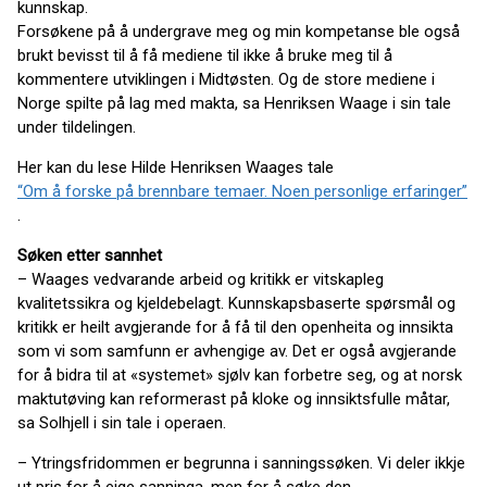
kunnskap.
Forsøkene på å undergrave meg og min kompetanse ble også
brukt bevisst til å få mediene til ikke å bruke meg til å
kommentere utviklingen i Midtøsten. Og de store mediene i
Norge spilte på lag med makta, sa Henriksen Waage i sin tale
under tildelingen.
Her kan du lese Hilde Henriksen Waages tale
“Om å forske på brennbare temaer. Noen personlige erfaringer”
.
Søken etter sannhet
– Waages vedvarande arbeid og kritikk er vitskapleg
kvalitetssikra og kjeldebelagt. Kunnskapsbaserte spørsmål og
kritikk er heilt avgjerande for å få til den openheita og innsikta
som vi som samfunn er avhengige av. Det er også avgjerande
for å bidra til at «systemet» sjølv kan forbetre seg, og at norsk
maktutøving kan reformerast på kloke og innsiktsfulle måtar,
sa Solhjell i sin tale i operaen.
– Ytringsfridommen er begrunna i sanningssøken. Vi deler ikkje