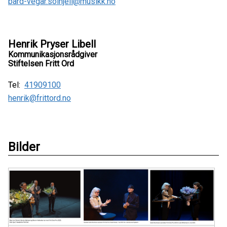
bard-vegar.solhjell@musikk.no
Henrik Pryser Libell
Kommunikasjonsrådgiver
Stiftelsen Fritt Ord
Tel:
41909100
henrik@frittord.no
Bilder