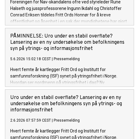
Foreningen for Nav-skandalens ofre ved styreleder Rune
Halseth og jussprofessorene Ingunn Ikdahl og Christoffer
Conrad Eriksen tildeles Fritt Ords Honnør for å kreve
offentlighet og åpenhet i en sak der myndighetene har gjort
feil som har gått utover mange menneskers rettssikkerhet.
PÅMINNELSE: Uro under en stabil overflate?
Lansering av en ny undersøkelse om befolkningens
syn på ytrings- og informasjonsfrihet
5.6.2026 15:02:18 CEST
|
Pressemelding
Hvert femte år kartlegger Fritt Ord og Institutt for
samfunnsforskning (ISF) synet på ytringsfrihet i Norge.
Hvordan ser nordmenn på ytringsfrihet i dag? Ny
forskningsrapport gir svar. Fritt Ord og ISF inviterer til
lansering av rapporten Uro under en stabil overflate? og
Uro under en stabil overflate? Lansering av en ny
samtale om funnene mandag 8. juni 2026 kl. 9.00–11.00 i
undersøkelse om befolkningens syn på ytrings- og
Fritt Ords lokaler i Uranienborgveien 2, Oslo.
informasjonsfrihet
2.6.2026 07:57:59 CEST
|
Pressemelding
Hvert femte år kartlegger Fritt Ord og Institutt for
samfunnsforskning (ISF) synet på ytringsfrihet i Norge.