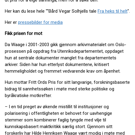
ut pris for å eige sanninga, men for å søke den.
Her kan du lese hele ""Bård Vegar Solhjells tale
Fra heks til helt
".
Her er
pressebilder for media
Fikk prisen for mot
Da Waage i 2001-2003 gikk gjennom arkivmaterialet om Oslo-
prosessen på oppdrag fra Utenriksdepartementet, oppdaget
hun at sentrale dokumenter manglet fra departementets
arkiver. Siden har hun etterlyst dokumentene, kritisert
hemmeligholdet og fremmet vedvarende krav om åpenhet.
Hun mottar Fritt Ords Pris for sitt langvarige, forskningsbaserte
bidrag til sannhetssøken i møte med sterke politiske og
byråkratiske motkrefter.
– I en tid preget av økende mistillit til institusjoner og
polarisering i offentligheten er behovet for uavhengige
stemmer som kombinerer faglig tyngde med vilje til
kunnskapsbasert maktkritikk særlig stort. Gjennom sitt
forskerliv har Hilde Henriksen Waage vært modig i møte med