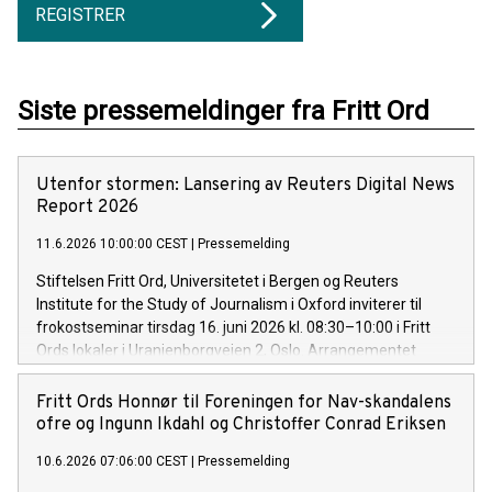
REGISTRER
Siste pressemeldinger fra Fritt Ord
Utenfor stormen: Lansering av Reuters Digital News
Report 2026
11.6.2026 10:00:00 CEST
|
Pressemelding
Stiftelsen Fritt Ord, Universitetet i Bergen og Reuters
Institute for the Study of Journalism i Oxford inviterer til
frokostseminar tirsdag 16. juni 2026 kl. 08:30–10:00 i Fritt
Ords lokaler i Uranienborgveien 2, Oslo. Arrangementet
presenterer Reuters Digital News Report 2026 – verdens
største og viktigste medieundersøkelse – som lanseres
Fritt Ords Honnør til Foreningen for Nav-skandalens
internasjonalt natt til 16. juni
ofre og Ingunn Ikdahl og Christoffer Conrad Eriksen
10.6.2026 07:06:00 CEST
|
Pressemelding