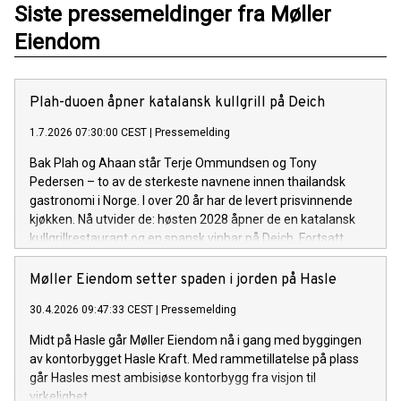
Siste pressemeldinger fra Møller
Eiendom
Plah-duoen åpner katalansk kullgrill på Deich
1.7.2026 07:30:00 CEST
|
Pressemelding
Bak Plah og Ahaan står Terje Ommundsen og Tony
Pedersen – to av de sterkeste navnene innen thailandsk
gastronomi i Norge. I over 20 år har de levert prisvinnende
kjøkken. Nå utvider de: høsten 2028 åpner de en katalansk
kullgrillrestaurant og en spansk vinbar på Deich. Fortsatt
drevet av det samme: kompromissløst håndverk,
råvarerespekt og en tydelig stolthet i alt som serveres.
Møller Eiendom setter spaden i jorden på Hasle
30.4.2026 09:47:33 CEST
|
Pressemelding
Midt på Hasle går Møller Eiendom nå i gang med byggingen
av kontorbygget Hasle Kraft. Med rammetillatelse på plass
går Hasles mest ambisiøse kontorbygg fra visjon til
virkelighet.