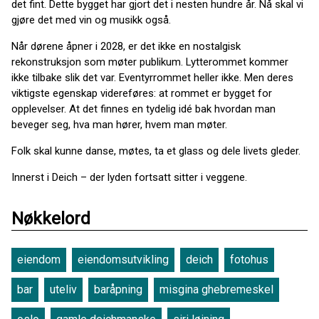
det fint. Dette bygget har gjort det i nesten hundre år. Nå skal vi
gjøre det med vin og musikk også.
Når dørene åpner i 2028, er det ikke en nostalgisk
rekonstruksjon som møter publikum. Lytterommet kommer
ikke tilbake slik det var. Eventyrrommet heller ikke. Men deres
viktigste egenskap videreføres: at rommet er bygget for
opplevelser. At det finnes en tydelig idé bak hvordan man
beveger seg, hva man hører, hvem man møter.
Folk skal kunne danse, møtes, ta et glass og dele livets gleder.
Innerst i Deich – der lyden fortsatt sitter i veggene.
Nøkkelord
eiendom
eiendomsutvikling
deich
fotohus
bar
uteliv
baråpning
misgina ghebremeskel