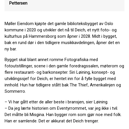
Pettersen
Møller Eiendom kjøpte det gamle biblioteksbygget av Oslo
kommune i 2020 og utvikler det nå til Deich, et nytt foto- og
kulturhus på Hammersborg som åpner i 2028. Midt i bygget,
bak en rund dør i den tidligere musikkavdelingen, åpner det en
ny bar.
Bygget skal blant annet romme Fotografiska med
fotoutstillinger, scene i den gamle foredragssalen, møterom og
flere restaurant- og barkonsepter. Siri Løining, konsept- og
utviklingssjef for Deich, er hentet inn for å fylle bygget med
innhold. Hun har tidligere stått bak The Thief, Amerikalinjen og
Sommerro.
– Vi har gått etter de aller beste i bransjen, sier Løining.
– Da jeg lærte historien om Eventyrrommet, var jeg ikke i tvil.
Det måtte bli Misgina. Han bygger rom som gjør noe med folk.
Han er samlende. Det er akkurat det Deich trenger.