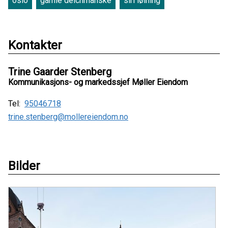
oslo
gamle deichmanske
siri løining
Kontakter
Trine Gaarder Stenberg
Kommunikasjons- og markedssjef Møller Eiendom
Tel:
95046718
trine.stenberg@mollereiendom.no
Bilder