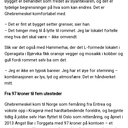
Bygget er behandlet som fredet av Byantikvaren, og det er
tydelige begrensninger på hva som kan endres. Det er
Ghebremeskel komfortabel med.
– Det er fint at bygget setter grenser, sier han.
– Det tvinger meg til å lytte til rommet. Jeg lar lokalet fortelle
meg hva det skal være – ikke omvendt.
Slik var det også med Hammerhai, der det L-formede lokalet i
Operagata i Bjørvika fikk oransje vegger og mosaikk i kobber og
gull fordi rommet selv ba om det.
– Jeg er ikke en typisk bareier. Jeg har et øye for stemning –
kombinasjonen av lys, lyd og atmosfære. Det er håndverket
mitt.
Fra 97 kroner til fem utesteder
Ghebremeskel kom til Norge som femåring fra Eritrea og
vokste opp i Kragerø med hardtarbeidende foreldre, og begynte
tidlig å jobbe selv. Han flyttet til Oslo som nittenåring, og åpnet i
2013 Angst Bar i Torggata med 97 kroner på kontoen – et