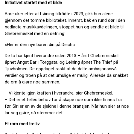
Initiativet startet med et bilde
Bare uker etter at Løining tiltrådte i 2023, gikk hun alene
gjennom det tomme biblioteket. Innerst, bak en rund dør i den
nedlagte musikkavdelingen, stoppet hun og sendte et bilde til
Ghebremeskel med én setning:
«Her er den nye baren din på Deich.»
De to har kjent hverandre siden 2013 – året Ghebremeskel
åpnet Angst Bar i Torggata, og Løining åpnet The Thief på
Tjuvholmen. De oppdaget raskt at de delte ambisjonsnivå,
verdier og troen på at det umulige er mulig. Allerede da snakket
de om å gjøre noe sammen.
– Vi kjente igjen kraften i hverandre, sier Ghebremeskel.
– Det er et felles behov for å skape noe som ikke finnes fra
før. Siri er en av de sjeldne i denne bransjen. Når hun sier at noe
lar seg gjøre, så stemmer det.
Et rom med tre liv