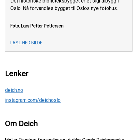
Det historiske biblioteksbygget er et signalbygg i
Oslo. Nå forvandles bygget til Oslos nye fotohus.
Foto: Lars Petter Pettersen
LAST NED BILDE
Lenker
deich.no
instagram.com/deichoslo
Om Deich
Møller Eiendom forvandler og utvikler Gamle Deichmanske