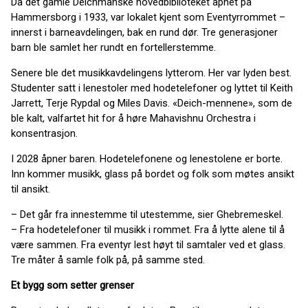
Da det gamle Deichmanske hovedbiblioteket åpnet på
Hammersborg i 1933, var lokalet kjent som Eventyrrommet –
innerst i barneavdelingen, bak en rund dør. Tre generasjoner
barn ble samlet her rundt en fortellerstemme.
Senere ble det musikkavdelingens lytterom. Her var lyden best.
Studenter satt i lenestoler med hodetelefoner og lyttet til Keith
Jarrett, Terje Rypdal og Miles Davis. «Deich-mennene», som de
ble kalt, valfartet hit for å høre Mahavishnu Orchestra i
konsentrasjon.
I 2028 åpner baren. Hodetelefonene og lenestolene er borte.
Inn kommer musikk, glass på bordet og folk som møtes ansikt
til ansikt.
– Det går fra innestemme til utestemme, sier Ghebremeskel.
– Fra hodetelefoner til musikk i rommet. Fra å lytte alene til å
være sammen. Fra eventyr lest høyt til samtaler ved et glass.
Tre måter å samle folk på, på samme sted.
Et bygg som setter grenser