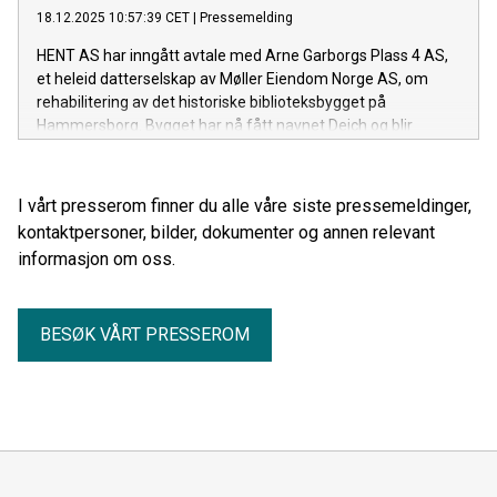
18.12.2025 10:57:39 CET
|
Pressemelding
HENT AS har inngått avtale med Arne Garborgs Plass 4 AS,
et heleid datterselskap av Møller Eiendom Norge AS, om
rehabilitering av det historiske biblioteksbygget på
Hammersborg. Bygget har nå fått navnet Deich og blir
Nordens største arena for fotografi. Avtalen innebærer
prosjektering og totalrehabilitering av det kulturhistoriske
bygget fra 1933 tegnet av arkitekt Nils Reiersen. Byggestart
I vårt presserom finner du alle våre siste pressemeldinger,
er planlagt til sommeren 2026.
kontaktpersoner, bilder, dokumenter og annen relevant
informasjon om oss.
BESØK VÅRT PRESSEROM