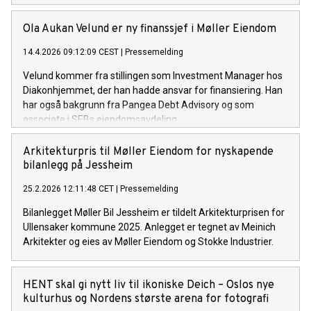
Ola Aukan Velund er ny finanssjef i Møller Eiendom
14.4.2026 09:12:09 CEST
|
Pressemelding
Velund kommer fra stillingen som Investment Manager hos
Diakonhjemmet, der han hadde ansvar for finansiering. Han
har også bakgrunn fra Pangea Debt Advisory og som
associate i SEBs eiendomsavdeling.
Arkitekturpris til Møller Eiendom for nyskapende
bilanlegg på Jessheim
25.2.2026 12:11:48 CET
|
Pressemelding
Bilanlegget Møller Bil Jessheim er tildelt Arkitekturprisen for
Ullensaker kommune 2025. Anlegget er tegnet av Meinich
Arkitekter og eies av Møller Eiendom og Stokke Industrier.
HENT skal gi nytt liv til ikoniske Deich – Oslos nye
kulturhus og Nordens største arena for fotografi