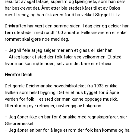
resultat av «gaffatape, superlim og kjærlighet», som han selv
har beskrevet det. Året etter ble stedet kåret til et av Oslos
mest trendy, og han fikk æren for å ha vekket Strøget til liv.
Drivkraften har vært den samme siden. I dag eier og deleier han
fem utesteder med rundt 100 ansatte. Fellesnevneren er enkel:
rommet skal gjøre noe med deg.
– Jeg vil føle at jeg selger mer enn et glass øl, sier han.
– At jeg lager et sted der folk føler seg velkommen. Et sted
hvor man kan møte noen, selv om det bare er et «hei».
Hvorfor Deich
Det gamle Deichmanske hovedbiblioteket fra 1933 er ikke
hvilken som helst bygning. Det er et hus bygget for å åpne
verden for folk – et sted der man kunne oppdage musikk,
litteratur og nye retninger, uavhengig av bakgrunn.
– Jeg åpner ikke en bar for å snakke med regnskapsfører, sier
Ghebremeskel.
– Jeg åpner en bar for å lage et rom der folk kan komme og ha