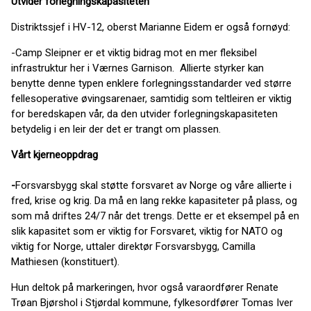
Utvider forlegningskapasiteten
Distriktssjef i HV-12, oberst Marianne Eidem er også fornøyd:
-Camp Sleipner er et viktig bidrag mot en mer fleksibel
infrastruktur her i Værnes Garnison. Allierte styrker kan
benytte denne typen enklere forlegningsstandarder ved større
fellesoperative øvingsarenaer, samtidig som teltleiren er viktig
for beredskapen vår, da den utvider forlegningskapasiteten
betydelig i en leir der det er trangt om plassen.
Vårt kjerneoppdrag
-
Forsvarsbygg skal støtte forsvaret av Norge og våre allierte i
fred, krise og krig. Da må en lang rekke kapasiteter på plass, og
som må driftes 24/7 når det trengs. Dette er et eksempel på en
slik kapasitet som er viktig for Forsvaret, viktig for NATO og
viktig for Norge, uttaler direktør Forsvarsbygg, Camilla
Mathiesen (konstituert).
Hun deltok på markeringen, hvor også varaordfører Renate
Trøan Bjørshol i Stjørdal kommune, fylkesordfører Tomas Iver