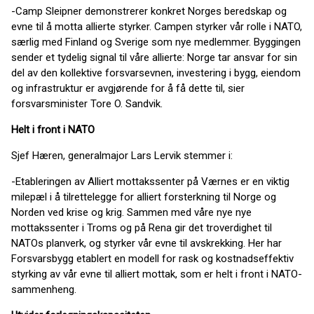
-Camp Sleipner demonstrerer konkret Norges beredskap og
evne til å motta allierte styrker. Campen styrker vår rolle i NATO,
særlig med Finland og Sverige som nye medlemmer. Byggingen
sender et tydelig signal til våre allierte: Norge tar ansvar for sin
del av den kollektive forsvarsevnen, investering i bygg, eiendom
og infrastruktur er avgjørende for å få dette til, sier
forsvarsminister Tore O. Sandvik.
Helt i front i NATO
Sjef Hæren, generalmajor Lars Lervik stemmer i:
-Etableringen av Alliert mottakssenter på Værnes er en viktig
milepæl i å tilrettelegge for alliert forsterkning til Norge og
Norden ved krise og krig. Sammen med våre nye nye
mottakssenter i Troms og på Rena gir det troverdighet til
NATOs planverk, og styrker vår evne til avskrekking. Her har
Forsvarsbygg etablert en modell for rask og kostnadseffektiv
styrking av vår evne til alliert mottak, som er helt i front i NATO-
sammenheng.