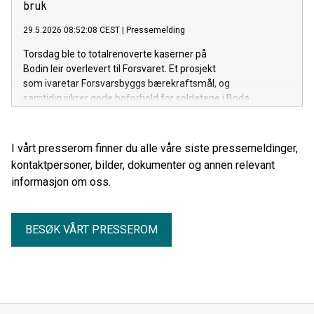
bruk​
29.5.2026 08:52:08 CEST
|
Pressemelding
Torsdag ble to totalrenoverte kaserner på
Bodin leir overlevert til Forsvaret. Et prosjekt
som ivaretar Forsvarsbyggs bærekraftsmål, og
samtidig sikrer gode boforhold for soldatene i Bodø.
I vårt presserom finner du alle våre siste pressemeldinger,
kontaktpersoner, bilder, dokumenter og annen relevant
informasjon om oss.
BESØK VÅRT PRESSEROM