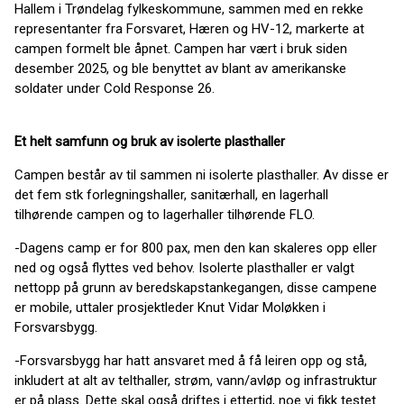
Hallem i Trøndelag fylkeskommune, sammen med en rekke
representanter fra Forsvaret, Hæren og HV-12, markerte at
campen formelt ble åpnet. Campen har vært i bruk siden
desember 2025, og ble benyttet av blant av amerikanske
soldater under Cold Response 26.
Et helt samfunn og bruk av isolerte plasthaller
Campen består av til sammen ni isolerte plasthaller. Av disse er
det fem stk forlegningshaller, sanitærhall, en lagerhall
tilhørende campen og to lagerhaller tilhørende FLO.
-Dagens camp er for 800 pax, men den kan skaleres opp eller
ned og også flyttes ved behov. Isolerte plasthaller er valgt
nettopp på grunn av beredskapstankegangen, disse campene
er mobile, uttaler prosjektleder Knut Vidar Moløkken i
Forsvarsbygg.
-Forsvarsbygg har hatt ansvaret med å få leiren opp og stå,
inkludert at alt av telthaller, strøm, vann/avløp og infrastruktur
er på plass. Dette skal også driftes i ettertid, noe vi fikk testet