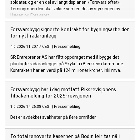
soldater, og er en del av langtidsplanen «Forsvarsløftet».
Terningmoen leir skal vokse som en del av styrkingen av
Hæren og Forsvaret.
Forsvarsbygg signerte kontrakt for bygningsarbeider
for nytt radaranlegg
4.6.2026 11:20:17 CEST
|
Pressemelding
SR Entreprenør AS har fått oppdraget med å bygge det
planlagte radaranlegget på Skykula i Bjerkreim kommune.
Kontrakten har en verdi på 124 millioner kroner, inkl mva.
Forsvarsbygg har i dag mottatt Riksrevisjonens
tilbakemelding for 2025-revisjonen
1.6.2026 14:26:38 CEST
|
Pressemelding
Det er avdekket svakheter på flere områder.
​​To totalrenoverte kaserner på Bodin leir tas nå i