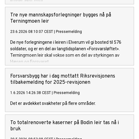
kroner, eksl. mva.
Tre nye mannskapsforlegninger bygges nå på
Terningmoen leir
23.6.2026 08:10:07 CEST
|
Pressemelding
De nye forlegningene i leiren i Elverum vil gi bosted til 576
soldater, og er en del av langtidsplanen «Forsvarsløftet».
Terningmoen leir skal vokse som en del av styrkingen av
Hæren og Forsvaret.
Forsvarsbygg har i dag mottatt Riksrevisjonens
tilbakemelding for 2025-revisjonen
1.6.2026 14:26:38 CEST
|
Pressemelding
Det er avdekket svakheter på flere områder.
​​To totalrenoverte kaserner på Bodin leir tas nå i
bruk​