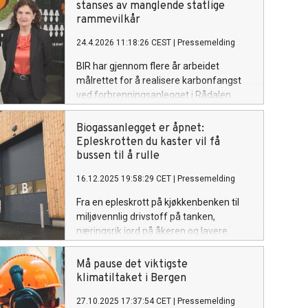
stanses av manglende statlige
rammevilkår
24.4.2026 11:18:26 CEST
|
Pressemelding
BIR har gjennom flere år arbeidet
målrettet for å realisere karbonfangst
ved forbrenningsanlegget i Rådalen.
Etter en samlet vurdering avslutter BIR
den aktive satsingen på etablering av
Biogassanlegget er åpnet:
karbonfangst.
Epleskrotten du kaster vil få
bussen til å rulle
16.12.2025 19:58:29 CET
|
Pressemelding
Fra en epleskrott på kjøkkenbenken til
miljøvennlig drivstoff på tanken,
næringsrik jord på åkeren og lavere
klimaavtrykk: Med åpningen av det nye
biogassanlegget på Voss ser vi hvordan
Må pause det viktigste
summen av små bidrag fra mange blir til
klimatiltaket i Bergen
store ressurser.
27.10.2025 17:37:54 CET
|
Pressemelding