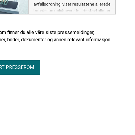
avfallsordning, viser resultatene allerede
betydelige miljøgevinster. Restavfallet er
nesten halvert, og hele 80 prosent av
matavfallet blir nå sortert ut riktig.
rom finner du alle våre siste pressemeldinger,
er, bilder, dokumenter og annen relevant informasjon
RT PRESSEROM