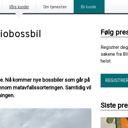
Våre kunder
Om tjenesten
Bli kunde
iobossbil
Følg pre
Registrer deg
sakene fra BI
helst.
ne. Nå kommer nye bossbiler som går på
REGISTRE
jennom matavfallssorteringen. Samtidig vil
mingen.
Siste pr