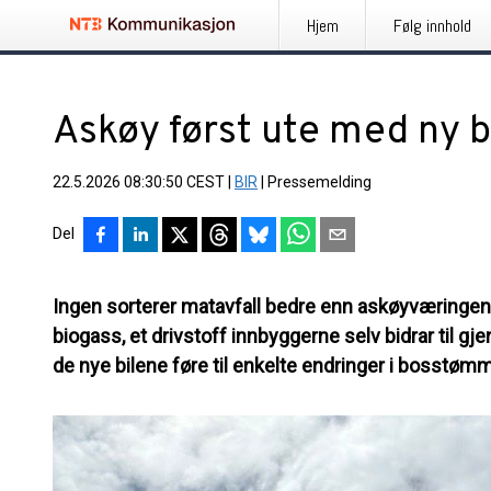
Hjem
Følg innhold
Askøy først ute med ny b
22.5.2026 08:30:50 CEST
|
BIR
|
Pressemelding
Del
Ingen sorterer matavfall bedre enn askøyværinge
biogass, et drivstoff innbyggerne selv bidrar til g
de nye bilene føre til enkelte endringer i bosstøm