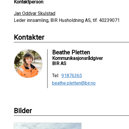
Kontaktperson
:
Jan Oddvar Skulstad
Leder innsamling, BIR Husholdning AS, tlf. 40239071
Kontakter
Beathe Pletten
Kommunikasjonsrådgiver
BIR AS
Tel:
91876365
beathe.pletten@bir.no
Bilder