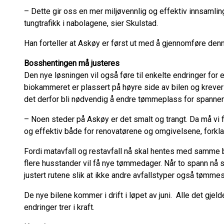
– Dette gir oss en mer miljøvennlig og effektiv innsamling
tungtrafikk i nabolagene, sier Skulstad.
Han forteller at Askøy er først ut med å gjennomføre den
Bosshentingen må justeres
Den nye løsningen vil også føre til enkelte endringer for 
biokammeret er plassert på høyre side av bilen og kreve
det derfor bli nødvendig å endre tømmeplass for spanne
– Noen steder på Askøy er det smalt og trangt. Da må vi 
og effektiv både for renovatørene og omgivelsene, forkla
Fordi matavfall og restavfall nå skal hentes med samme b
flere husstander vil få nye tømmedager. Når to spann nå 
justert rutene slik at ikke andre avfallstyper også tøm
De nye bilene kommer i drift i løpet av juni. Alle det gjeld
endringer trer i kraft.