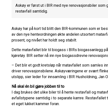
Askøy er først ut i BIR med nye renovasjonsbiler som 
restavfall samtidig.
Askøy har på kort tid blitt den BIR-kommunen som er best 
av den nye henteordningen økte andelen utsortert matavfall
prosent, og nivået har holdt seg stabilt.
Dette matavfallet blir til biogass i BIRs biogassanlegg på
kjøretøy. BIR setter nå inn nye biogassdrevne renovasjon
– Det blir et godt kretsløp når matavfallet som samles i
driver renovasjonsbilene. Askøyværingene er svært flinke ti
utslipp, sier leder for innsamling i BIR Husholdning, Jan 
Nå skal én bil gjøre jobben til to
I dag brukes det ulike biler til å hente restavfall og mat
avfallstypene samtidig i to separate kamre. Restavfallet
et eget lukket kammer foran.