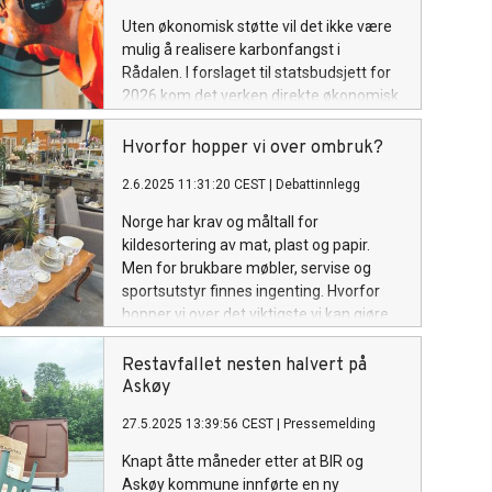
Uten økonomisk støtte vil det ikke være
mulig å realisere karbonfangst i
Rådalen. I forslaget til statsbudsjett for
2026 kom det verken direkte økonomisk
støtte eller andre modeller for
finansiering av karbonfangst i Rådalen.
Hvorfor hopper vi over ombruk?
BIR ser seg derfor nødt til å sette
2.6.2025 11:31:20 CEST
|
Debattinnlegg
arbeidet med karbonfangst ved
forbrenningsanlegget i Rådalen på
Norge har krav og måltall for
pause. Vi håper det er rom for
kildesortering av mat, plast og papir.
karbonfangst (CCS) i det endelige
Men for brukbare møbler, servise og
statsbudsjettet.
sportsutstyr finnes ingenting. Hvorfor
hopper vi over det viktigste vi kan gjøre
for miljøet – ombruk?
Restavfallet nesten halvert på
Askøy
27.5.2025 13:39:56 CEST
|
Pressemelding
Knapt åtte måneder etter at BIR og
Askøy kommune innførte en ny