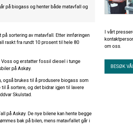
går på biogass og henter både matavfall og
I vårt presse
på sortering av matavfall. Etter innføringen
kontaktperson
 raskt fra rundt 10 prosent til hele 80
om oss.
 Voss og erstatter fossil diesel i tunge
BESØK VÅ
sbiler på Askøy.
nn, også brukes til å produsere biogass som
l å sortere, og det bidrar igjen til lavere
Oddvar Skulstad.
avfall på Askøy. De nye bilene kan hente begge
 tømmes bak på bilen, mens matavfallet går i