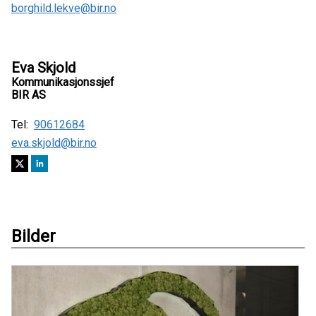
borghild.lekve@bir.no
Eva Skjold
Kommunikasjonssjef
BIR AS
Tel:
90612684
eva.skjold@bir.no
Bilder