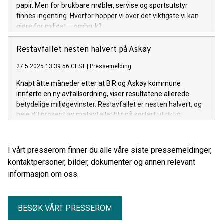
papir. Men for brukbare møbler, servise og sportsutstyr
finnes ingenting. Hvorfor hopper vi over det viktigste vi kan
gjøre for miljøet – ombruk?
Restavfallet nesten halvert på Askøy
27.5.2025 13:39:56 CEST
|
Pressemelding
Knapt åtte måneder etter at BIR og Askøy kommune
innførte en ny avfallsordning, viser resultatene allerede
betydelige miljøgevinster. Restavfallet er nesten halvert, og
hele 80 prosent av matavfallet blir nå sortert ut riktig.
I vårt presserom finner du alle våre siste pressemeldinger,
kontaktpersoner, bilder, dokumenter og annen relevant
informasjon om oss.
BESØK VÅRT PRESSEROM