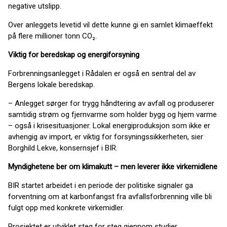
negative utslipp.
Over anleggets levetid vil dette kunne gi en samlet klimaeffekt
på flere millioner tonn CO₂.
Viktig for beredskap og energiforsyning
Forbrenningsanlegget i Rådalen er også en sentral del av
Bergens lokale beredskap.
– Anlegget sørger for trygg håndtering av avfall og produserer
samtidig strøm og fjernvarme som holder bygg og hjem varme
– også i krisesituasjoner. Lokal energiproduksjon som ikke er
avhengig av import, er viktig for forsyningssikkerheten, sier
Borghild Lekve, konsernsjef i BIR.
Myndighetene ber om klimakutt – men leverer ikke virkemidlene
BIR startet arbeidet i en periode der politiske signaler ga
forventning om at karbonfangst fra avfallsforbrenning ville bli
fulgt opp med konkrete virkemidler.
Prosjektet er utviklet steg for steg gjennom studier,