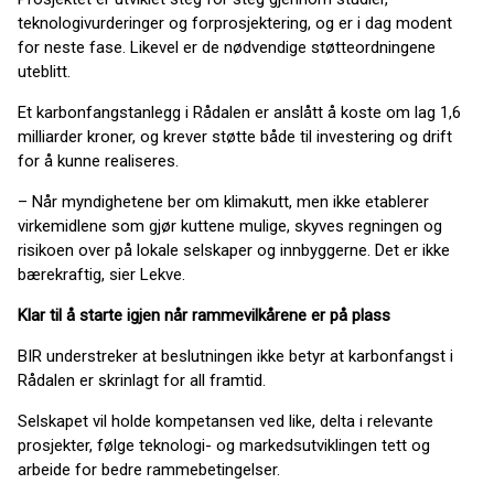
teknologivurderinger og forprosjektering, og er i dag modent
for neste fase. Likevel er de nødvendige støtteordningene
uteblitt.
Et karbonfangstanlegg i Rådalen er anslått å koste om lag 1,6
milliarder kroner, og krever støtte både til investering og drift
for å kunne realiseres.
– Når myndighetene ber om klimakutt, men ikke etablerer
virkemidlene som gjør kuttene mulige, skyves regningen og
risikoen over på lokale selskaper og innbyggerne. Det er ikke
bærekraftig, sier Lekve.
Klar til å starte igjen når rammevilkårene er på plass
BIR understreker at beslutningen ikke betyr at karbonfangst i
Rådalen er skrinlagt for all framtid.
Selskapet vil holde kompetansen ved like, delta i relevante
prosjekter, følge teknologi- og markedsutviklingen tett og
arbeide for bedre rammebetingelser.