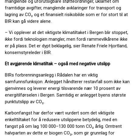
manglende og uforutsigbare støtteordninger, uklarhet om
framtidige avgifter, manglende avklaringer for transport og
lagring av CO₂ og et finansielt risikobilde som er for stort til at
BIR kan gå videre alene.
– Vi opplever at det viktigste klimatiltaket i Bergen blir stoppet,
ikke fordi teknologien mangler, men fordi rammevilkårene ikke
er på plass. Det er dypt beklagelig, sier Renate Friele Hjortland,
konsernstyreleder i BIR.
Et avgjørende klimatiltak – også med negative utslipp
BIRs forbrenningsanlegg i Rådalen har en viktig
samfunnsfunksjon. Anlegget håndterer restavfall som ikke kan
gjenvinnes og leverer energi tilsvarende nær 10 prosent av
energitilførselen i Bergen. Samtidig er anlegget byens største
punktutslipp av CO₂.
Karbonfangst har derfor vært vurdert som det viktigste
enkelttiltaket for å redusere utslippene betydelig, med en
fangst på om lag 100 000–130 000 tonn CO₂ årlig. Omtrent
halvparten av dette er biogen CO₂, som gir grunnlag for