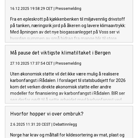
16.12.2025 19:58:29 CET
|
Pressemelding
Fra en epleskrott på kjøkkenbenken til miljøvennlig drivstoff
på tanken, næringsrik jord på åkeren og lavere klimaavtrykk:
Med åpningen av det nye biogassanlegget på Voss ser vi
hvordan summen av små bidrag fra mange blir til store
ressurser.
Må pause det viktigste klimatiltaket i Bergen
27.10.2025 17:37:54 CET
|
Pressemelding
Uten økonomisk støtte vil det ikke være mulig å realisere
karbonfangst i Rådalen. I forslaget til statsbudsjett for 2026
kom det verken direkte økonomisk støtte eller andre
modeller for finansiering av karbonfangst i Rådalen. BIR ser
seg derfor nødt til å sette arbeidet med karbonfangst ved
forbrenningsanlegget i Rådalen på pause. Vi håper det er
rom for karbonfangst (CCS) i det endelige statsbudsjettet.
Hvorfor hopper vi over ombruk?
2.6.2025 11:31:20 CEST
|
Debattinnlegg
Norge har krav og måltall for kildesortering av mat, plast og