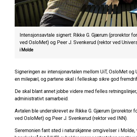
Intensjonsavtale signert: Rikke G. Gjærum (prorektor for
ved OsloMet) og Peer J. Svenkerud (rektor ved Universit
i Molde
Signeringen av intensjonavtalen mellom UiT, OsloMet og U
en milepæl, og partene skal i felleskap sikre god fremdr
De skal blant annet jobbe videre med felles retningslinje
administrativt samarbeid.
Avtalen ble underskrevet av Rikke G. Gjærum (prorektor fo
ved OsloMet) og Peer J. Svenkerud (rektor ved INN).
Seremonien fant sted i naturskjønne omgivelser i Molde, 