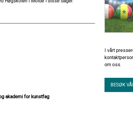
d Høgskolen i Molde i disse dager.
I vårt presse
kontaktperson
om oss.
BESØK VÅ
og akademi for kunstfag