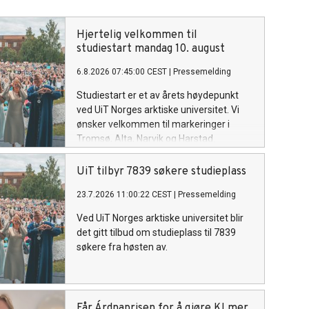
Hjertelig velkommen til
studiestart mandag 10. august
6.8.2026 07:45:00 CEST
|
Pressemelding
Studiestart er et av årets høydepunkt
ved UiT Norges arktiske universitet. Vi
ønsker velkommen til markeringer i
Tromsø, Alta, Narvik og Harstad.
UiT tilbyr 7839 søkere studieplass
23.7.2026 11:00:22 CEST
|
Pressemelding
Ved UiT Norges arktiske universitet blir
det gitt tilbud om studieplass til 7839
søkere fra høsten av.
Får Árdnaprisen for å gjøre KI mer