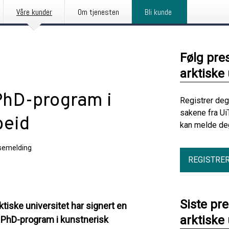
Våre kunder
Om tjenesten
Bli kunde
Følg pre
arktiske 
 PhD-program i
Registrer deg
sakene fra Ui
beid
kan melde deg
semelding
REGISTRE
Siste pr
ktiske universitet har signert en
arktiske 
ig PhD-program i kunstnerisk