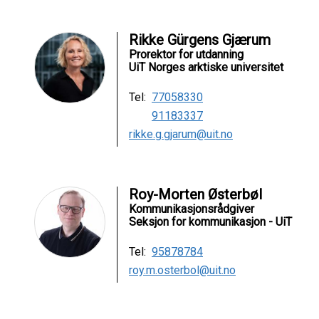
Rikke Gürgens Gjærum
Prorektor for utdanning
UiT Norges arktiske universitet
Tel:
77058330
91183337
rikke.g.gjarum@uit.no
Roy-Morten Østerbøl
Kommunikasjonsrådgiver
Seksjon for kommunikasjon - UiT
Tel:
95878784
roy.m.osterbol@uit.no