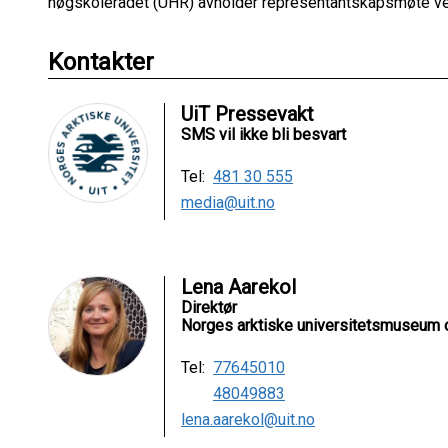
høgskolerådet (UHR) avholder representantskapsmøte ve
Kontakter
UiT Pressevakt
SMS vil ikke bli besvart
Tel:
481 30 555
media@uit.no
Lena Aarekol
Direktør
Norges arktiske universitetsmuseum 
Tel:
77645010
48049883
lena.aarekol@uit.no