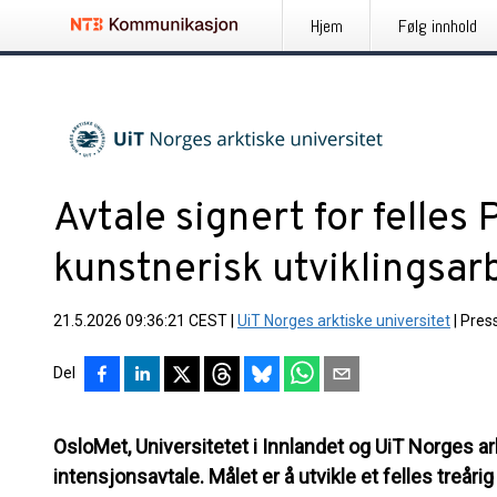
Hjem
Følg innhold
Avtale signert for felles
kunstnerisk utviklingsar
21.5.2026 09:36:21 CEST
|
UiT Norges arktiske universitet
|
Pres
Del
OsloMet, Universitetet i Innlandet og UiT Norges ar
intensjonsavtale. Målet er å utvikle et felles treår