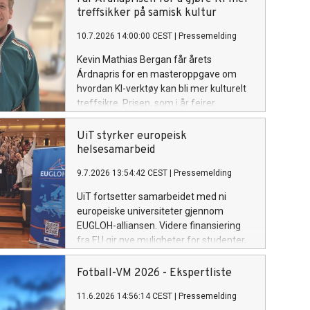
treffsikker på samisk kultur
10.7.2026 14:00:00 CEST
|
Pressemelding
Kevin Mathias Bergan får årets
Árdnapris for en masteroppgave om
hvordan KI-verktøy kan bli mer kulturelt
treffsikre. Prisen, som i år feirer
tiårsjubileum, deles ut under Riddu
Riđđu-festivalen.
UiT styrker europeisk
helsesamarbeid
9.7.2026 13:54:42 CEST
|
Pressemelding
UiT fortsetter samarbeidet med ni
europeiske universiteter gjennom
EUGLOH-alliansen. Videre finansiering
fra EU gir nye muligheter for studenter,
ansatte og forskningsmiljøer ved UiT.
Fotball-VM 2026 - Ekspertliste
11.6.2026 14:56:14 CEST
|
Pressemelding