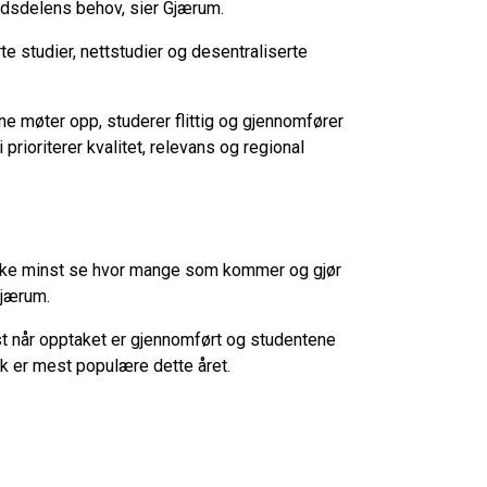
andsdelens behov, sier Gjærum.
e studier, nettstudier og desentraliserte
ne møter opp, studerer flittig og gjennomfører
 prioriterer kvalitet, relevans og regional
g ikke minst se hvor mange som kommer og gjør
Gjærum.
ørst når opptaket er gjennomført og studentene
sk er mest populære dette året.