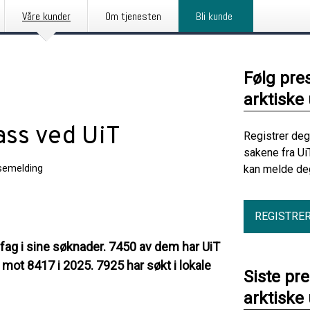
Våre kunder
Om tjenesten
Bli kunde
Følg pre
arktiske 
ass ved UiT
Registrer deg
sakene fra Ui
semelding
kan melde deg
REGISTRE
-fag i sine søknader. 7450 av dem har UiT
mot 8417 i 2025. 7925 har søkt i lokale
Siste pr
arktiske 