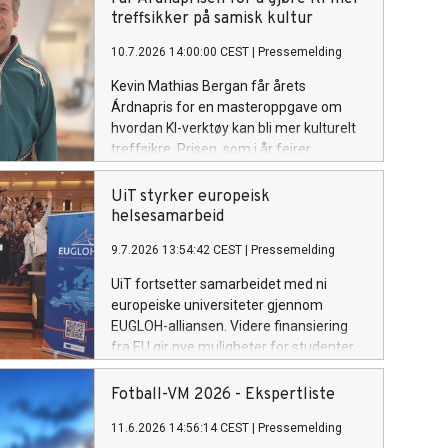
treffsikker på samisk kultur
10.7.2026 14:00:00 CEST
|
Pressemelding
Kevin Mathias Bergan får årets
Árdnapris for en masteroppgave om
hvordan KI-verktøy kan bli mer kulturelt
treffsikre. Prisen, som i år feirer
tiårsjubileum, deles ut under Riddu
Riđđu-festivalen.
UiT styrker europeisk
helsesamarbeid
9.7.2026 13:54:42 CEST
|
Pressemelding
UiT fortsetter samarbeidet med ni
europeiske universiteter gjennom
EUGLOH-alliansen. Videre finansiering
fra EU gir nye muligheter for studenter,
ansatte og forskningsmiljøer ved UiT.
Fotball-VM 2026 - Ekspertliste
11.6.2026 14:56:14 CEST
|
Pressemelding