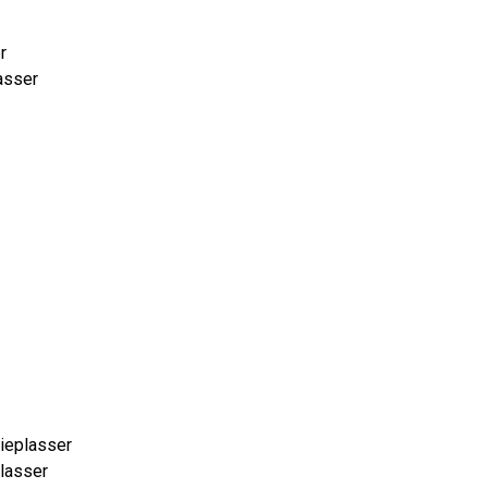
r
lasser
dieplasser
eplasser