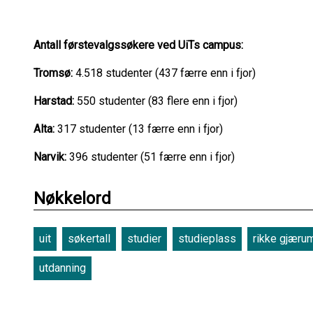
Antall førstevalgssøkere ved UiTs campus:
Tromsø:
4.518 studenter (437 færre enn i fjor)
Harstad:
550 studenter (83 flere enn i fjor)
Alta:
317 studenter (13 færre enn i fjor)
Narvik:
396 studenter (51 færre enn i fjor)
Nøkkelord
uit
søkertall
studier
studieplass
rikke gjæru
utdanning