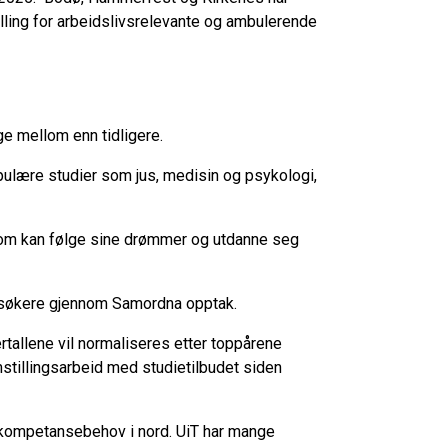
elling for arbeidslivsrelevante og ambulerende
ge mellom enn tidligere.
opulære studier som jus, medisin og psykologi,
e som kan følge sine drømmer og utdanne seg
lgsøkere gjennom Samordna opptak.
ertallene vil normaliseres etter toppårene
mstillingsarbeid med studietilbudet siden
g kompetansebehov i nord. UiT har mange