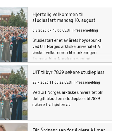
Hjertelig velkommen til
studiestart mandag 10. august
6.8.2026 07:45:00 CEST
|
Pressemelding
Studiestart er et av årets høydepunkt
ved UiT Norges arktiske universitet. Vi
ønsker velkommen til markeringer i
Tromsø, Alta, Narvik og Harstad.
UiT tilbyr 7839 søkere studieplass
23.7.2026 11:00:22 CEST
|
Pressemelding
Ved UiT Norges arktiske universitet blir
det gitt tilbud om studieplass til 7839
søkere fra høsten av.
Får Árdnaprisen for å gjøre KI mer