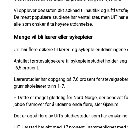
Vi opplever dessuten økt søknad til nautikk og luftfarts
De mest populære studiene har ventelister, men UiT har e
alle som ønsker å ta høyere utdannelse.
Mange vil bli lærer eller sykepleier
UiT har flere søkere til lærer‑ og sykepleierutdanningene 
Antallet førstevalgsøkere til sykepleiestudiet holder seg 
-6,5 prosent.
Lærerstudier har oppgang på 7,6 prosent førstevalgsøke
grunnskolelærer trinn 1-7.
– Dette er meget gledelig for Nord‑Norge, der behovet fo
jobbe framover for å utdanne enda flere, sier Gjærum.
Det er også flere av UiTs studiesteder som har en økning
UiT Harstad har økt med 17 prosent , sammenlignet med