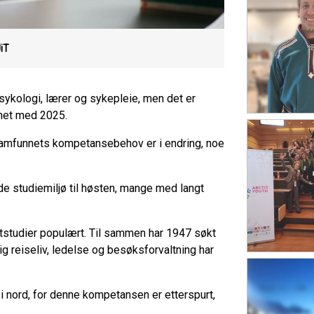
iT
sykologi, lærer og sykepleie, men det er
gnet med 2025.
samfunnets kompetansebehov er i endring, noe
nde studiemiljø til høsten, mange med langt
ettstudier populært. Til sammen har 1947 søkt
tig reiseliv, ledelse og besøksforvaltning har
i nord, for denne kompetansen er etterspurt,