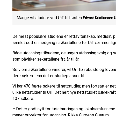
Mange vil studere ved UiT til høsten
Edvard Kristiansen
U
De mest populære studiene er rettsvitenskap, medisin, p
samlet sett en nedgang i søkertallene for UiT sammenli
Både utdanningstilbudene, de unges utdanningsvalg og 
som påvirker søkertallene fra år til år.
Selv om søkertallene varierer, vil UiT ha robuste og leve
flere søkere enn det er studieplasser til.
Vi har 470 færre søkere til nettstudier, men fortsatt er n
ulike nettstudier til UiT. Det helt nye nettstudiet bærekraf
107 søkere.
– Det er godt nytt for turistnæringen og lokalsamfunnene 
mener prorektor for utdanning, Rikke Gürgens Gjærum.