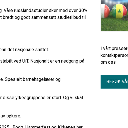
fag. Våre russlandsstudier øker med over 30%.
t bredt og godt sammensatt studietilbud til
I vårt presse
enn det nasjonale snittet.
kontaktperson
stabilt ved UiT. Nasjonalt er en nedgang på
om oss.
re. Spesielt barnehagelærer og
BESØK VÅ
r disse yrkesgruppene er stort. Og vi skal
 av søkere.
 2025. Bodø, Hammerfest og Kirkenes har