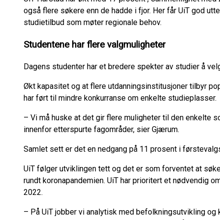
også flere søkere enn de hadde i fjor. Her får UiT god utt
studietilbud som møter regionale behov.
Studentene har flere valgmuligheter
Dagens studenter har et bredere spekter av studier å vel
Økt kapasitet og at flere utdanningsinstitusjoner tilbyr p
har ført til mindre konkurranse om enkelte studieplasser.
– Vi må huske at det gir flere muligheter til den enkelt
innenfor etterspurte fagområder, sier Gjærum.
Samlet sett er det en nedgang på 11 prosent i førsteva
UiT følger utviklingen tett og det er som forventet at søk
rundt koronapandemien. UiT har prioritert et nødvendig o
2022.
– På UiT jobber vi analytisk med befolkningsutvikling o