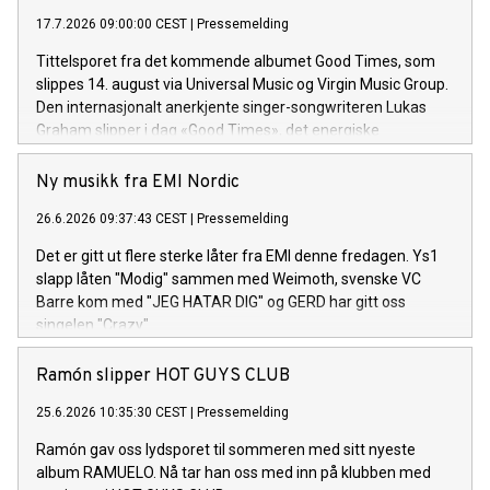
17.7.2026 09:00:00 CEST
|
Pressemelding
Tittelsporet fra det kommende albumet Good Times, som
slippes 14. august via Universal Music og Virgin Music Group.
Den internasjonalt anerkjente singer-songwriteren Lukas
Graham slipper i dag «Good Times», det energiske
tittelsporet og åpningslåten fra hans kommende album
Good Times. Albumet består av 13 spor og utgis 14. august.
Ny musikk fra EMI Nordic
26.6.2026 09:37:43 CEST
|
Pressemelding
Det er gitt ut flere sterke låter fra EMI denne fredagen. Ys1
slapp låten "Modig" sammen med Weimoth, svenske VC
Barre kom med "JEG HATAR DIG" og GERD har gitt oss
singelen "Crazy".
Ramón slipper HOT GUYS CLUB
25.6.2026 10:35:30 CEST
|
Pressemelding
Ramón gav oss lydsporet til sommeren med sitt nyeste
album RAMUELO. Nå tar han oss med inn på klubben med