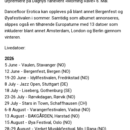
urpremiere på Dagnys fanevent «Morning Rave» 6. Mai.
Dancefloor Erotica kan oppleves på blant annet Bergenfest og
Øyafestivalen i sommer. Samtidig som albumet annonseres,
slippes også en tilhørende Europaturne med 13 datoer som
inkluderer blant annet Amsterdam, London og Berlin gjennom
vinteren.
Livedatoer:
2026
5 June - Vaulen, Stavanger (NO)
12 June - Bergenfest, Bergen (NO)
19-20 June - Idyllfestivalen, Fredrikstad (NO)
8 July - Jazz Open, Stuttgart (DE)
18 July - Liseberg, Gothenburg (SE)
23-26 July - Rørvikdagan, Rørvik (NO)
29 July - Stars in Town, Schaffhausen (CH)
6-8 August - Varangerfestivalen, Vadsø (NO)
13 August - BAKGÅRDEN, Harstad (NO)
15 August - Øya Festival, Oslo (NO)
28-29 August - Verket Musikkfestival, Mo I Rana (NO)