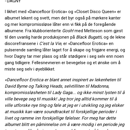
-
DAGNY
I likhet med «Dancefloor Erotica» og «Closet Disco Queen» er
albumet lekent og svett, men det byr også på mørkere kanter
og mer kompromissløse låter enn vi fikk på de foregående
albumene. Fra klubborienterte
Gosh!
med Metteson som gjest
til den uvanlig harde produksjonen på
Black Bugatti
, og de lekne
discorefransene i
C’est la Vie
, er «Dancefloor Erotica» en
pulserende samling låter laget for å skape og frigjøre energi, og
hvor Dagny tar mer plass og står stødigere i seg selv enn noen
gang tidligere. Fellesnevneren er bevegelse og et ønske om å
miste seg selv i øyeblikket.
«Dancefloor Erotica er blant annet inspirert av lekenheten til
David Byrne og Talking Heads, selvtilliten til Madonna,
kompromissløsheten til Lady Gaga... og ikke minst lysten til å
ville bevege seg til musikk! Jeg tror jeg alltid kommer til å
ville utforske nye ting og føle at jeg er i utvikling og jeg elsker
at musikk kan være soundtracket til forskjellige perioder i
livet og ramme inn forskjellige følelser. For meg har dette
albumet blitt en påminnelse om å være modig i en periode jeg