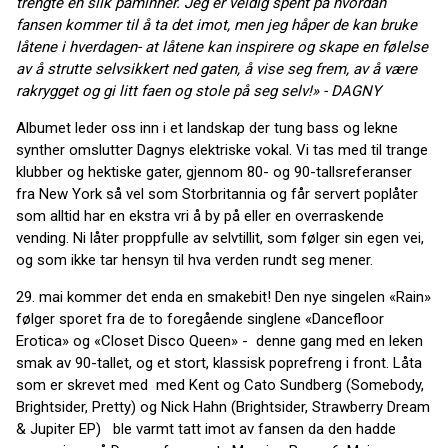
trengte en slik påminner. Jeg er veldig spent på hvordan
fansen kommer til å ta det imot, men jeg håper de kan bruke
låtene i hverdagen-
at låtene kan inspirere og skape en følelse
av å strutte selvsikkert ned gaten, å vise seg frem, av å være
rakrygget og gi litt faen og stole på seg selv!» - DAGNY
Albumet leder oss inn i et landskap der tung bass og lekne
synther omslutter Dagnys elektriske vokal. Vi tas med til trange
klubber og hektiske gater, gjennom 80- og 90-tallsreferanser
fra New York så vel som Storbritannia og får servert poplåter
som alltid har en ekstra vri å by på eller en overraskende
vending. Ni låter proppfulle av selvtillit, som følger sin egen vei,
og som ikke tar hensyn til hva verden rundt seg mener.
29. mai kommer det enda en smakebit! Den nye singelen «Rain»
følger sporet fra de to foregående singlene «Dancefloor
Erotica» og «Closet Disco Queen» - denne gang med en leken
smak av 90-tallet, og et stort, klassisk poprefreng i front. Låta
som er skrevet med med Kent og Cato Sundberg (Somebody,
Brightsider, Pretty) og Nick Hahn (Brightsider, Strawberry Dream
& Jupiter EP) ble varmt tatt imot av fansen da den hadde