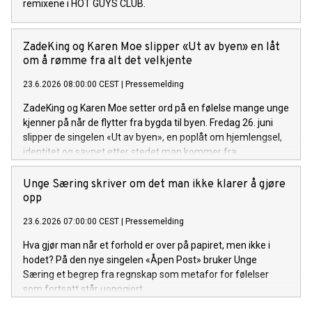
remixene i HOT GUYS CLUB.
ZadeKing og Karen Moe slipper «Ut av byen» en låt
om å rømme fra alt det velkjente
23.6.2026 08:00:00 CEST
|
Pressemelding
ZadeKing og Karen Moe setter ord på en følelse mange unge
kjenner på når de flytter fra bygda til byen. Fredag 26. juni
slipper de singelen «Ut av byen», en poplåt om hjemlengsel,
identitet og savnet etter stedet man kommer fra.
Unge Særing skriver om det man ikke klarer å gjøre
opp
23.6.2026 07:00:00 CEST
|
Pressemelding
Hva gjør man når et forhold er over på papiret, men ikke i
hodet? På den nye singelen «Åpen Post» bruker Unge
Særing et begrep fra regnskap som metafor for følelser
som fortsatt står uoppgjort.