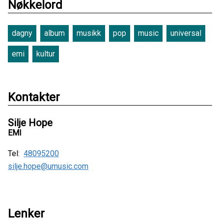
Nøkkelord
dagny
album
musikk
pop
music
universal
emi
kultur
Kontakter
Silje Hope
EMI
Tel:
48095200
silje.hope@umusic.com
Lenker