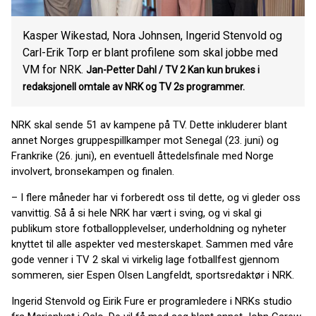
Kasper Wikestad, Nora Johnsen, Ingerid Stenvold og
Carl-Erik Torp er blant profilene som skal jobbe med
VM for NRK.
Jan-Petter Dahl / TV 2 Kan kun brukes i
redaksjonell omtale av NRK og TV 2s programmer.
NRK skal sende 51 av kampene på TV. Dette inkluderer blant
annet Norges gruppespillkamper mot Senegal (23. juni) og
Frankrike (26. juni), en eventuell åttedelsfinale med Norge
involvert, bronsekampen og finalen.
– I flere måneder har vi forberedt oss til dette, og vi gleder oss
vanvittig. Så å si hele NRK har vært i sving, og vi skal gi
publikum store fotballopplevelser, underholdning og nyheter
knyttet til alle aspekter ved mesterskapet. Sammen med våre
gode venner i TV 2 skal vi virkelig lage fotballfest gjennom
sommeren, sier Espen Olsen Langfeldt, sportsredaktør i NRK.
Ingerid Stenvold og Eirik Fure er programledere i NRKs studio