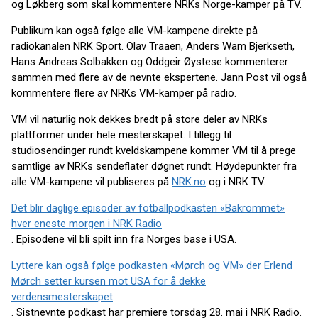
og Løkberg som skal kommentere NRKs Norge-kamper på TV.
Publikum kan også følge alle VM-kampene direkte på
radiokanalen NRK Sport. Olav Traaen, Anders Wam Bjerkseth,
Hans Andreas Solbakken og Oddgeir Øystese kommenterer
sammen med flere av de nevnte ekspertene. Jann Post vil også
kommentere flere av NRKs VM-kamper på radio.
VM vil naturlig nok dekkes bredt på store deler av NRKs
plattformer under hele mesterskapet. I tillegg til
studiosendinger rundt kveldskampene kommer VM til å prege
samtlige av NRKs sendeflater døgnet rundt. Høydepunkter fra
alle VM-kampene vil publiseres på
NRK.no
og i NRK TV.
Det blir daglige episoder av fotballpodkasten «Bakrommet»
hver eneste morgen i NRK Radio
. Episodene vil bli spilt inn fra Norges base i USA.
Lyttere kan også følge podkasten «Mørch og VM» der Erlend
Mørch setter kursen mot USA for å dekke
verdensmesterskapet
. Sistnevnte podkast har premiere torsdag 28. mai i NRK Radio.