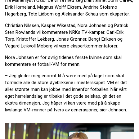
fra Marienlyst i Oslo. De vil få med seg blant annet John Carew,
Eirik Horneland, Magnus Wolff Eikrem, Andrine Stolsmo
Hegerberg, Tete Lidbom og Aleksander Schau som eksperter.
Christian Nilssen, Kasper Wikestad, Nora Johnsen og Patrick
Sten Rowlands vil kommentere NRKs TV-kamper. Carl-Erik
Torp, Kristoffer Løkberg, Jonas Grønner, Bengt Eriksen og
Vegard Leikvoll Moberg vil være ekspertkommentatorer.
Nora Johnsen er for øvrig tidenes første kvinne som skal
kommentere et fotball-VM for menn.
– Jeg gleder meg enormt til å være med på laget som skal
formidle alle de store øyeblikkene i mesterskapet. VM er det
aller største man kan jobbe med innenfor fotballen. Når vårt
eget herrelandslag er tilbake i det gode selskap, gir det en
ekstra dimensjon. Jeg håper vi kan være med på å skape
livslange VM-minner på tvers av generasjoner, sier Johnsen.