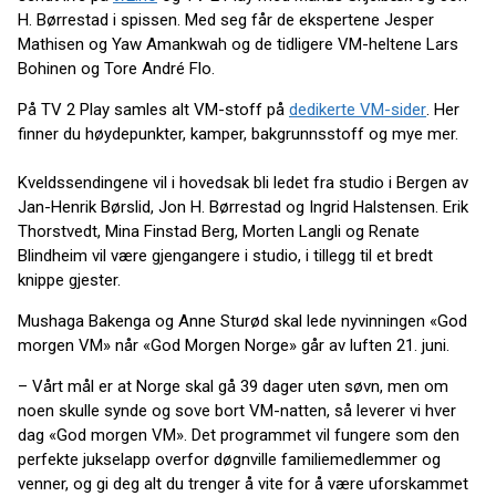
H. Børrestad i spissen. Med seg får de ekspertene Jesper
Mathisen og Yaw Amankwah og de tidligere VM-heltene Lars
Bohinen og Tore André Flo.
På TV 2 Play samles alt VM-stoff på
dedikerte VM-sider
. Her
finner du høydepunkter, kamper, bakgrunnsstoff og mye mer.
Kveldssendingene vil i hovedsak bli ledet fra studio i Bergen av
Jan-Henrik Børslid, Jon H. Børrestad og Ingrid Halstensen. Erik
Thorstvedt, Mina Finstad Berg, Morten Langli og Renate
Blindheim vil være gjengangere i studio, i tillegg til et bredt
knippe gjester.
Mushaga Bakenga og Anne Sturød skal lede nyvinningen «God
morgen VM» når «God Morgen Norge» går av luften 21. juni.
– Vårt mål er at Norge skal gå 39 dager uten søvn, men om
noen skulle synde og sove bort VM-natten, så leverer vi hver
dag «God morgen VM». Det programmet vil fungere som den
perfekte jukselapp overfor døgnville familiemedlemmer og
venner, og gi deg alt du trenger å vite for å være uforskammet