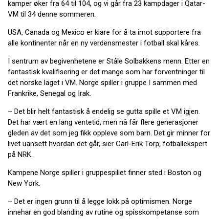
kamper øker fra 64 til 104, og vi går fra 23 kampdager i Qatar-
VM til 34 denne sommeren.
USA, Canada og Mexico er klare for å ta imot supportere fra
alle kontinenter når en ny verdensmester i fotball skal kåres.
I sentrum av begivenhetene er Ståle Solbakkens menn. Etter en
fantastisk kvalifisering er det mange som har forventninger til
det norske laget i VM. Norge spiller i gruppe I sammen med
Frankrike, Senegal og Irak.
– Det blir helt fantastisk å endelig se gutta spille et VM igjen.
Det har vært en lang ventetid, men nå får flere generasjoner
gleden av det som jeg fikk oppleve som barn. Det gir minner for
livet uansett hvordan det går, sier Carl-Erik Torp, fotballekspert
på NRK.
Kampene Norge spiller i gruppespillet finner sted i Boston og
New York.
– Det er ingen grunn til å legge lokk på optimismen. Norge
innehar en god blanding av rutine og spisskompetanse som