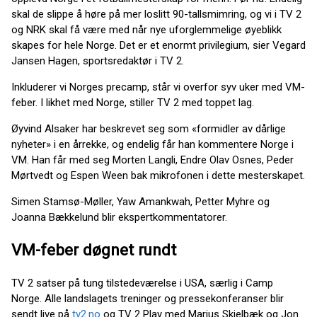
skal de slippe å høre på mer loslitt 90-tallsmimring, og vi i TV 2
og NRK skal få være med når nye uforglemmelige øyeblikk
skapes for hele Norge. Det er et enormt privilegium, sier Vegard
Jansen Hagen, sportsredaktør i TV 2.
Inkluderer vi Norges precamp, står vi overfor syv uker med VM-
feber. I likhet med Norge, stiller TV 2 med toppet lag.
Øyvind Alsaker har beskrevet seg som «formidler av dårlige
nyheter» i en årrekke, og endelig får han kommentere Norge i
VM. Han får med seg Morten Langli, Endre Olav Osnes, Peder
Mørtvedt og Espen Ween bak mikrofonen i dette mesterskapet.
Simen Stamsø-Møller, Yaw Amankwah, Petter Myhre og
Joanna Bækkelund blir ekspertkommentatorer.
VM-feber døgnet rundt
TV 2 satser på tung tilstedeværelse i USA, særlig i Camp
Norge. Alle landslagets treninger og pressekonferanser blir
sendt live på
tv2.no
og TV 2 Play med Marius Skjelbæk og Jon