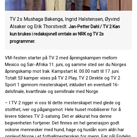
TV 2s Mushaga Bakenga, Ingrid Halstensen, Øyvind
Alsaker og Erik Thorstvedt.
Jan-Petter Dahl / TV 2 Kan
kun brukes i redaksjonell omtale av NRK og TV 2s
programmer.
VM-festen starter på TV 2 med åpningskampen mellom
Mexico og Sør-Afrika 11. juni, og samme sted ser du Norges
åpningskamp mot Irak. Kampstart kl. 00.00 natt til 17. juni.
Totalt 53 kamper vises på TV 2 Play, TV 2 Direkte og TV 2
Sport 1 gjennom mesterskapet, inkludert en eventuell 16-
delsfinale, kvartfinale og semifinale med Norge.
– I TV 2 rigger vi oss til dette mesterskapet med glede og
stolthet, iver og pågangsmot. Hele huset mobiliserer for å
levere tidenes TV 2-satsing. Det er akkurat hva denne
begivenheten fortjener. Det finnes en hel generasjon godt
voksne mennesker med hund, hage og huslån som aldri har
opplevd Norge i et fotballmesterskap for menn. Før nå! Endelig