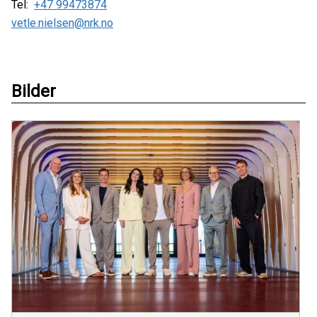
Tel:
+47 99473874
vetle.nielsen@nrk.no
Bilder