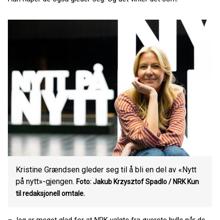
Kristine Grændsen gleder seg til å bli en del av «Nytt
på nytt»-gjengen.
Foto: Jakub Krzysztof Spadlo / NRK Kun
til redaksjonell omtale.
– Jeg er meget glad for at NRK valgte fra øverste hylle når de