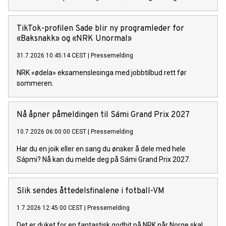
TikTok-profilen Sade blir ny programleder for
«Baksnakk» og «NRK Unormal»
31.7.2026 10:45:14 CEST
|
Pressemelding
NRK «ødela» eksamenslesinga med jobbtilbud rett før
sommeren.
Nå åpner påmeldingen til Sámi Grand Prix 2027
10.7.2026 06:00:00 CEST
|
Pressemelding
Har du en joik eller en sang du ønsker å dele med hele
Sápmi? Nå kan du melde deg på Sámi Grand Prix 2027.
Slik sendes åttedelsfinalene i fotball-VM
1.7.2026 12:45:00 CEST
|
Pressemelding
Det er duket for en fantastisk godbit på NRK når Norge skal