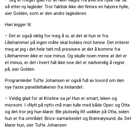
så etter ny lagleder. Tror faktisk ikke det finnes en høyere hylle,
sier Golden, som er den andre laglederen.
Han legger til:
– Det er også viktig for meg å si, at det at hun er fra
Lillehammer på ingen måte skal holdes mot henne. Det irriterer
meg at jeg i det hele tatt må presisere at det å komme fra
Lillehammer ikke er noe minus. Og skulle noen mene at det er
et minus, er det i hvert fall ikke noe det er nødvendig å regne
på, sier Golden.
Programleder Tufte Johansen er også full av lovord om den
nye faste paneldeltakeren fra Innlandet.
– Veldig glad for at Kristine sa ja! Hun er smart, leken og
morsom. I «Nytt på nytt» må man tulle med både Opec og Otta
og det tror jeg hun klarer. Ble plutselig litt usikker på Otta, siden
hun er fra området. Brics-samarbeidet og Brønnøysund, da. Det
klarer hun, sier Tufte Johansen.