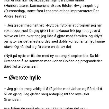
Hun er komiker og skuespiller, kjent fra blant annet
«Humoretaten», komiseriene «Basic Bitch», «Evig singel» og
«Dummedag», samt fast i ensemblet hos improteateret Det
Andre Teatret.
– Jeg gleder meg helt vilt. «Nytt på nytt» er et program jeg har
vokst opp med. Da jeg gikk i femteklasse fikk jeg i oppgave å
skrive en liste over ting jeg likte å gjøre med familien, og «Nytt
på nytt» var det eneste ordet med doble konsonanter jeg kunne
stave. Og nå skal jeg få være en del av det.
«Nytt på nytt» er tilbake med ny sesong 4. september. Da blir
Grændsen å se sammen med Johan Golden og programleder
Bård Tufte Johansen.
– Øverste hylle
– Jeg gleder meg veldig til å få jobbe med Johan og Bård, til å
bli en gjeng. Jeg gleder meg antagelig litt for mye, sier
Grændsen.
Hun håper de også gleder seg. Og det virker det som.