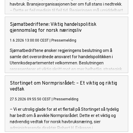
havbruk. Bransjeorganisasjonen ber om full stans i nedtrekk.
– Dette er feil medisin til feil tid. Regjeringen må umiddelbart
fryse trafikklyssystemet i alle områder unntatt de grønne,
sier administrerende direktør Robert H. Eriksson.
Sjømatbedriftene: Viktig handelspolitisk
gjennomslag for norsk næringsliv
1.6.2026 13:00:00 CEST
|
Pressemelding
Sjømatbedriftene ønsker regjeringens beslutning om å
samle det overordnede ansvaret for handelspolitikken i
Utenriksdepartementet velkommen. Beslutningen
representerer et viktig skritt mot en mer helhetlig, strategisk
og slagkraftig organisering av norsk handelspolitikk i en tid
preget av økende geopolitisk uro og sterkere internasjonal
Stortinget om Normprisrådet: – Et viktig og riktig
konkurranse.
vedtak
27.5.2026 09:55:50 CEST
|
Pressemelding
– Vi er utrolig glade for at et flertall på Stortinget så tydelig
har bedt om å avvikle Normprisrådet. Dette er et viktig og
nødvendig vedtak for norsk havbruksnæring, sier
administrerende direktør Robert H. Eriksson i