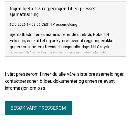
Sjømatbedriftene.
Ingen hjelp fra regjeringen til en presset
sjømatnæring
12.5.2026 14:09:06 CEST
|
Pressemelding
Sjømatbedriftenes administrerende direktør, Robert H.
Eriksson, er skuffet og bekymret over at regjeringen ikke
griper muligheten i Revidert nasjonalbudsjett til å styrke
rammevilkårene for en næring som opplever økende
usikkerhet og kraftig kostnadspress.
I vårt presserom finner du alle våre siste pressemeldinger,
kontaktpersoner, bilder, dokumenter og annen relevant
informasjon om oss.
BESØK VÅRT PRESSEROM