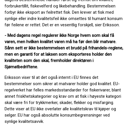
forbrukertillit, fiskevelferd og likebehandling. Bestemmelsen
forbyr ikke eksport av feilrettet fisk. Den krever at fisk med
synlige eller indre kvalitetsfeil ikke omsettes til humant konsum
før feilene er rettet. Det er en vesentlig forskjell, sier Eriksson.
- Med dagens regel regulerer ikke Norge hvem som skal få
varen, men hvilken kvalitet varen må ha før den blir matvare.
Sånn sett er ikke bestemmelsen et brudd på frihandels-reglene,
men en garanti for at laksen som eksporteres holder den
kvaliteten som den skal, fremholder direktøren i
Sjømatbedriftene.
Eriksson viser til at det også internt i EU finnes det
bestemmelser som sikrer at matvarer holder god kvalitet. EU-
regelverket har felles markedsstandarder for fiskerivarer, blant
annet friskhetskategorier og krav om at fisk i høyeste kategori
skal være fri for trykkmerker, skader, flekker og misfarging.
Dette viser at EU ikke overlater alle kvalitetskrav til kjøper og
selger. EU har også absolutte konsumbegrensninger ved
synlige kvalitetsavvik.