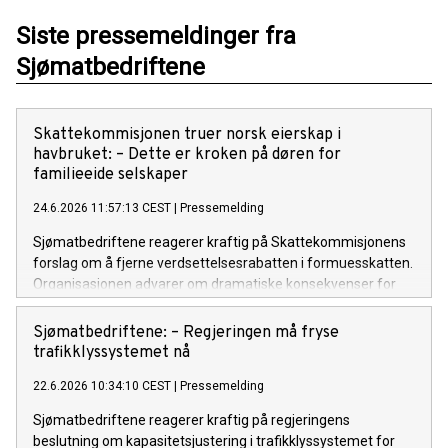
Siste pressemeldinger fra
Sjømatbedriftene
Skattekommisjonen truer norsk eierskap i
havbruket: – Dette er kroken på døren for
familieeide selskaper
24.6.2026 11:57:13 CEST
|
Pressemelding
Sjømatbedriftene reagerer kraftig på Skattekommisjonens
forslag om å fjerne verdsettelsesrabatten i formuesskatten.
Organisasjonen advarer om dramatiske konsekvenser for
mindre, familieeide havbruksselskaper langs kysten.
Sjømatbedriftene: – Regjeringen må fryse
trafikklyssystemet nå
22.6.2026 10:34:10 CEST
|
Pressemelding
Sjømatbedriftene reagerer kraftig på regjeringens
beslutning om kapasitetsjustering i trafikklyssystemet for