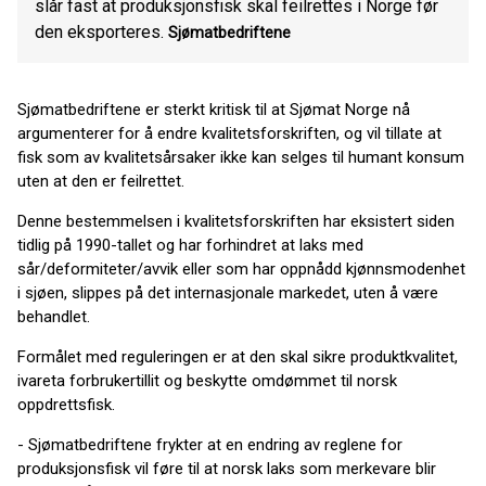
slår fast at produksjonsfisk skal feilrettes i Norge før
den eksporteres.
Sjømatbedriftene
Sjømatbedriftene er sterkt kritisk til at Sjømat Norge nå
argumenterer for å endre kvalitetsforskriften, og vil tillate at
fisk som av kvalitetsårsaker ikke kan selges til humant konsum
uten at den er feilrettet.
Denne bestemmelsen i kvalitetsforskriften har eksistert siden
tidlig på 1990-tallet og har forhindret at laks med
sår/deformiteter/avvik eller som har oppnådd kjønnsmodenhet
i sjøen, slippes på det internasjonale markedet, uten å være
behandlet.
Formålet med reguleringen er at den skal sikre produktkvalitet,
ivareta forbrukertillit og beskytte omdømmet til norsk
oppdrettsfisk.
- Sjømatbedriftene frykter at en endring av reglene for
produksjonsfisk vil føre til at norsk laks som merkevare blir