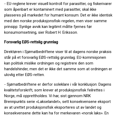
- EU-reglene krever visuell kontroll for parasitter, og fiskerivarer
som åpenbart er kontaminert med parasitter, skal ikke
plasseres på markedet for humant konsum. Det er ikke identisk
med den norske produksjonsfisk-regelen, men viser samme
prinsipp: Synlige avvik kan legitimt måtte fjernes før
konsumomsetning, sier Robert H. Eriksson.
Forsvarlig EØS-rettslig grunnlag
Direktøren i Sjømatbedriftene viser til at dagens norske praksis
står på et forsvarlig EØS-rettslig grunnlag. EU-kommisjonen
kan politisk mislike ordningen og registrere den som
handelshinder, men det er ikke det samme som at ordningen er
ulovlig etter EØS-retten.
- Sjømatbedriftene er derfor soleklare i vår konklusjon: Dagens
kvalitetsforskrift, som krever at produksjonsfisk feilrettes i
Norge, må opprettholdes. Vi har, sist gjennom NRK
Brennpunkts serie «Lakselandet», sett konsekvensene eksport
av at urettet produksjonsfisk eksporteres ut av landet og
konsekvensene dette kan ha for merkevaren «norsk laks». En