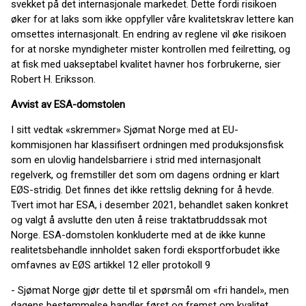
svekket på det internasjonale markedet. Dette fordi risikoen
øker for at laks som ikke oppfyller våre kvalitetskrav lettere kan
omsettes internasjonalt. En endring av reglene vil øke risikoen
for at norske myndigheter mister kontrollen med feilretting, og
at fisk med uakseptabel kvalitet havner hos forbrukerne, sier
Robert H. Eriksson.
Avvist av ESA-domstolen
I sitt vedtak «skremmer» Sjømat Norge med at EU-
kommisjonen har klassifisert ordningen med produksjonsfisk
som en ulovlig handelsbarriere i strid med internasjonalt
regelverk, og fremstiller det som om dagens ordning er klart
EØS-stridig. Det finnes det ikke rettslig dekning for å hevde.
Tvert imot har ESA, i desember 2021, behandlet saken konkret
og valgt å avslutte den uten å reise traktatbruddssak mot
Norge. ESA-domstolen konkluderte med at de ikke kunne
realitetsbehandle innholdet saken fordi eksportforbudet ikke
omfavnes av EØS artikkel 12 eller protokoll 9
- Sjømat Norge gjør dette til et spørsmål om «fri handel», men
dagens bestemmelse handler først og fremst om kvalitet,