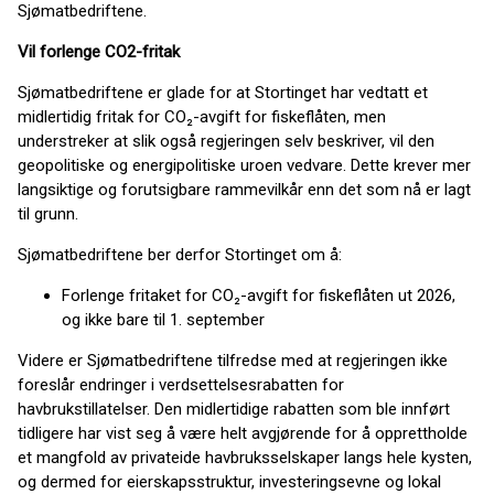
Sjømatbedriftene.
Vil forlenge CO2-fritak
Sjømatbedriftene er glade for at Stortinget har vedtatt et
midlertidig fritak for CO₂-avgift for fiskeflåten, men
understreker at slik også regjeringen selv beskriver, vil den
geopolitiske og energipolitiske uroen vedvare. Dette krever mer
langsiktige og forutsigbare rammevilkår enn det som nå er lagt
til grunn.
Sjømatbedriftene ber derfor Stortinget om å:
Forlenge fritaket for CO₂-avgift for fiskeflåten ut 2026,
og ikke bare til 1. september
Videre er Sjømatbedriftene tilfredse med at regjeringen ikke
foreslår endringer i verdsettelsesrabatten for
havbrukstillatelser. Den midlertidige rabatten som ble innført
tidligere har vist seg å være helt avgjørende for å opprettholde
et mangfold av privateide havbruksselskaper langs hele kysten,
og dermed for eierskapsstruktur, investeringsevne og lokal