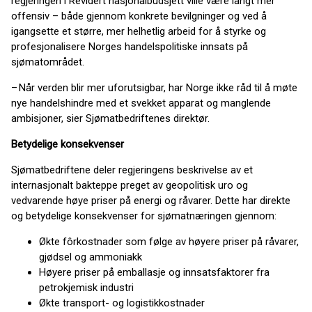
regjeringen i Revidert nasjonalbudsjett ville være langt mer
offensiv – både gjennom konkrete bevilgninger og ved å
igangsette et større, mer helhetlig arbeid for å styrke og
profesjonalisere Norges handelspolitiske innsats på
sjømatområdet.
– Når verden blir mer uforutsigbar, har Norge ikke råd til å møte
nye handelshindre med et svekket apparat og manglende
ambisjoner, sier Sjømatbedriftenes direktør.
Betydelige konsekvenser
Sjømatbedriftene deler regjeringens beskrivelse av et
internasjonalt bakteppe preget av geopolitisk uro og
vedvarende høye priser på energi og råvarer. Dette har direkte
og betydelige konsekvenser for sjømatnæringen gjennom:
Økte fôrkostnader som følge av høyere priser på råvarer,
gjødsel og ammoniakk
Høyere priser på emballasje og innsatsfaktorer fra
petrokjemisk industri
Økte transport- og logistikkostnader