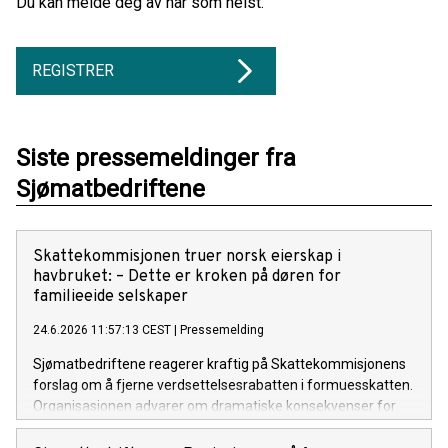
Du kan melde deg av når som helst.
REGISTRER
Siste pressemeldinger fra
Sjømatbedriftene
Skattekommisjonen truer norsk eierskap i
havbruket: – Dette er kroken på døren for
familieeide selskaper
24.6.2026 11:57:13 CEST
|
Pressemelding
Sjømatbedriftene reagerer kraftig på Skattekommisjonens
forslag om å fjerne verdsettelsesrabatten i formuesskatten.
Organisasjonen advarer om dramatiske konsekvenser for
mindre, familieeide havbruksselskaper langs kysten.