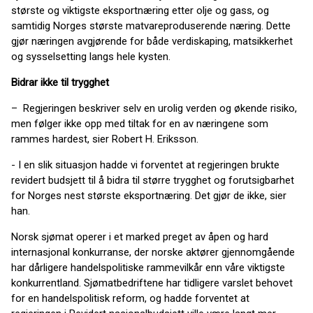
største og viktigste eksportnæring etter olje og gass, og
samtidig Norges største matvareproduserende næring. Dette
gjør næringen avgjørende for både verdiskaping, matsikkerhet
og sysselsetting langs hele kysten.
Bidrar ikke til trygghet
– Regjeringen beskriver selv en urolig verden og økende risiko,
men følger ikke opp med tiltak for en av næringene som
rammes hardest, sier Robert H. Eriksson.
- I en slik situasjon hadde vi forventet at regjeringen brukte
revidert budsjett til å bidra til større trygghet og forutsigbarhet
for Norges nest største eksportnæring. Det gjør de ikke, sier
han.
Norsk sjømat operer i et marked preget av åpen og hard
internasjonal konkurranse, der norske aktører gjennomgående
har dårligere handelspolitiske rammevilkår enn våre viktigste
konkurrentland. Sjømatbedriftene har tidligere varslet behovet
for en handelspolitisk reform, og hadde forventet at