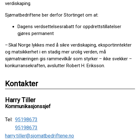
verdiskaping.
Sjømatbedriftene ber derfor Stortinget om at:
Dagens verdsettelsesrabatt for oppdrettstillatelser
gjøres permanent
– Skal Norge lykkes med å sikre verdiskaping, eksportinntekter
og matsikkerhet i en stadig mer urolig verden, må
sjømatnæringen gis rammevilkår som styrker – ikke svekker –
konkurransekraften, avslutter Robert H. Eriksson.
Kontakter
Harry Tiller
Kommunikasjonssjef
Tel:
95198673
95198673
harry.tiller@sjomatbedriftene.no