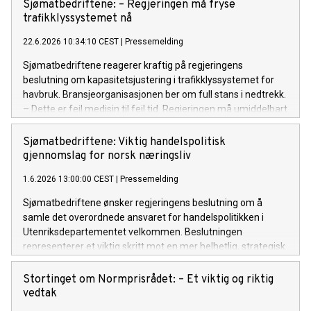
Sjømatbedriftene: – Regjeringen må fryse
trafikklyssystemet nå
22.6.2026 10:34:10 CEST
|
Pressemelding
Sjømatbedriftene reagerer kraftig på regjeringens
beslutning om kapasitetsjustering i trafikklyssystemet for
havbruk. Bransjeorganisasjonen ber om full stans i nedtrekk.
– Dette er feil medisin til feil tid. Regjeringen må umiddelbart
fryse trafikklyssystemet i alle områder unntatt de grønne,
sier administrerende direktør Robert H. Eriksson.
Sjømatbedriftene: Viktig handelspolitisk
gjennomslag for norsk næringsliv
1.6.2026 13:00:00 CEST
|
Pressemelding
Sjømatbedriftene ønsker regjeringens beslutning om å
samle det overordnede ansvaret for handelspolitikken i
Utenriksdepartementet velkommen. Beslutningen
representerer et viktig skritt mot en mer helhetlig, strategisk
og slagkraftig organisering av norsk handelspolitikk i en tid
preget av økende geopolitisk uro og sterkere internasjonal
Stortinget om Normprisrådet: – Et viktig og riktig
konkurranse.
vedtak