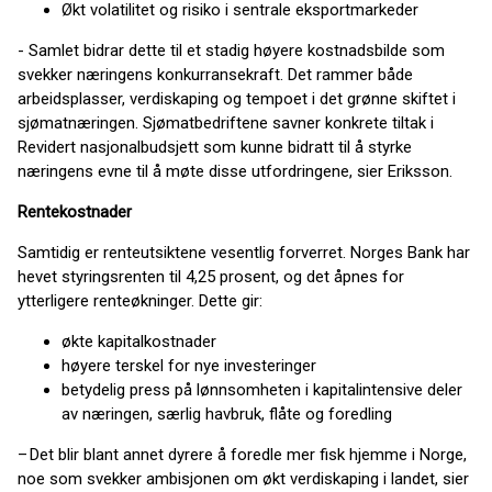
Økt volatilitet og risiko i sentrale eksportmarkeder
- Samlet bidrar dette til et stadig høyere kostnadsbilde som
svekker næringens konkurransekraft. Det rammer både
arbeidsplasser, verdiskaping og tempoet i det grønne skiftet i
sjømatnæringen. Sjømatbedriftene savner konkrete tiltak i
Revidert nasjonalbudsjett som kunne bidratt til å styrke
næringens evne til å møte disse utfordringene, sier Eriksson.
Rentekostnader
Samtidig er renteutsiktene vesentlig forverret. Norges Bank har
hevet styringsrenten til 4,25 prosent, og det åpnes for
ytterligere renteøkninger. Dette gir:
økte kapitalkostnader
høyere terskel for nye investeringer
betydelig press på lønnsomheten i kapitalintensive deler
av næringen, særlig havbruk, flåte og foredling
– Det blir blant annet dyrere å foredle mer fisk hjemme i Norge,
noe som svekker ambisjonen om økt verdiskaping i landet, sier