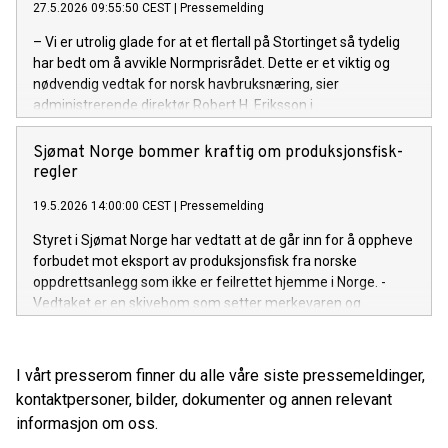
27.5.2026 09:55:50 CEST
|
Pressemelding
– Vi er utrolig glade for at et flertall på Stortinget så tydelig
har bedt om å avvikle Normprisrådet. Dette er et viktig og
nødvendig vedtak for norsk havbruksnæring, sier
administrerende direktør Robert H. Eriksson i
Sjømatbedriftene.
Sjømat Norge bommer kraftig om produksjonsfisk-
regler
19.5.2026 14:00:00 CEST
|
Pressemelding
Styret i Sjømat Norge har vedtatt at de går inn for å oppheve
forbudet mot eksport av produksjonsfisk fra norske
oppdrettsanlegg som ikke er feilrettet hjemme i Norge. -
Vedtaket er en skivebom som setter merkevaren og
kvaliteten på sjømat fra Norge i fare, sier Robert H. Eriksson,
adm.dir i Sjømatbedriftene.
I vårt presserom finner du alle våre siste pressemeldinger,
kontaktpersoner, bilder, dokumenter og annen relevant
informasjon om oss.