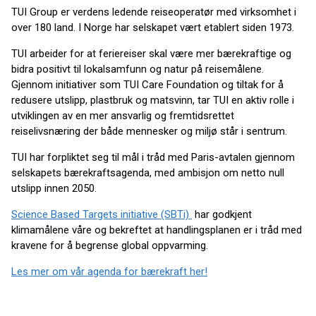
TUI Group er verdens ledende reiseoperatør med virksomhet i
over 180 land. I Norge har selskapet vært etablert siden 1973.
TUI arbeider for at feriereiser skal være mer bærekraftige og
bidra positivt til lokalsamfunn og natur på reisemålene.
Gjennom initiativer som TUI Care Foundation og tiltak for å
redusere utslipp, plastbruk og matsvinn, tar TUI en aktiv rolle i
utviklingen av en mer ansvarlig og fremtidsrettet
reiselivsnæring der både mennesker og miljø står i sentrum.
TUI har forpliktet seg til mål i tråd med Paris-avtalen gjennom
selskapets bærekraftsagenda, med ambisjon om netto null
utslipp innen 2050.
Science Based Targets initiative (SBTi)
har godkjent
klimamålene våre og bekreftet at handlingsplanen er i tråd med
kravene for å begrense global oppvarming.
Les mer om vår agenda for bærekraft her!