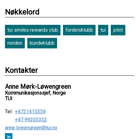
Nøkkelord
tui smiles rewards club
fordelsklubb
tui
pilot
norden
kundeklubb
Kontakter
Anne Mørk-Løwengreen
Kommunikasjonssjef, Norge
TUI
Tel:
+4721415559
+47 99205332
anne.lowengreen@tui.no