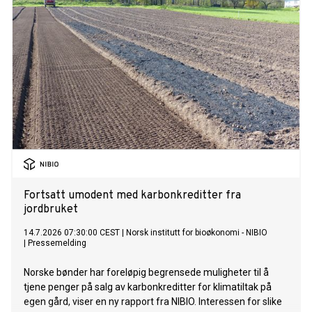
Lighthouse maintenance vessels. These are the first two
vessels VARD has signed of its kind. The value of the
contract exceeds 220 mill. euros.
Fortsatt umodent med karbonkreditter fra
jordbruket
14.7.2026 07:30:00 CEST
|
Norsk institutt for bioøkonomi - NIBIO
|
Pressemelding
Norske bønder har foreløpig begrensede muligheter til å
tjene penger på salg av karbonkreditter for klimatiltak på
egen gård, viser en ny rapport fra NIBIO. Interessen for slike