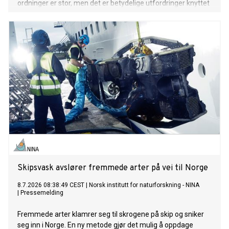
ordninger er stor, men det er betydelige utfordringer knyttet
til teknologi, økonomi og markedets modenhet.
Skipsvask avslører fremmede arter på vei til Norge
8.7.2026 08:38:49 CEST
|
Norsk institutt for naturforskning - NINA
|
Pressemelding
Fremmede arter klamrer seg til skrogene på skip og sniker
seg inn i Norge. En ny metode gjør det mulig å oppdage