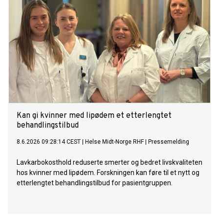
bidratt med solid AI-kompetanse i utviklingen av løsningen.
Kan gi kvinner med lipødem et etterlengtet
behandlingstilbud
8.6.2026 09:28:14 CEST
|
Helse Midt-Norge RHF
|
Pressemelding
Lavkarbokosthold reduserte smerter og bedret livskvaliteten
hos kvinner med lipødem. Forskningen kan føre til et nytt og
etterlengtet behandlingstilbud for pasientgruppen.