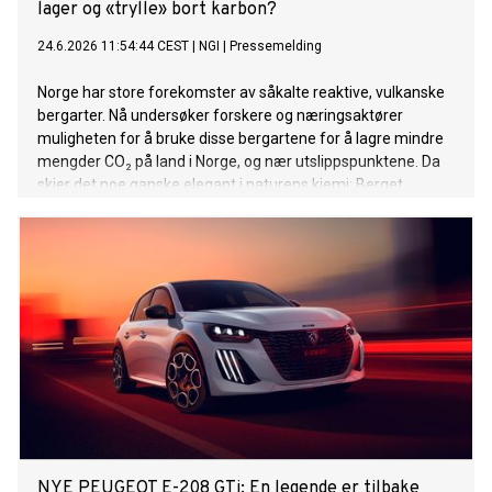
lager og «trylle» bort karbon?
24.6.2026 11:54:44 CEST
|
NGI
|
Pressemelding
Norge har store forekomster av såkalte reaktive, vulkanske
bergarter. Nå undersøker forskere og næringsaktører
muligheten for å bruke disse bergartene for å lagre mindre
mengder CO₂ på land i Norge, og nær utslippspunktene. Da
skjer det noe ganske elegant i naturens kjemi: Berget
reagerer med karbonet, som blir til stein.
NYE PEUGEOT E-208 GTi: En legende er tilbake