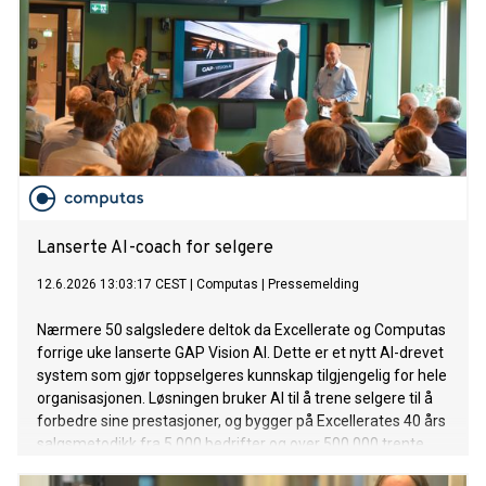
Lanserte AI-coach for selgere
12.6.2026 13:03:17 CEST
|
Computas
|
Pressemelding
Nærmere 50 salgsledere deltok da Excellerate og Computas
forrige uke lanserte GAP Vision AI. Dette er et nytt AI-drevet
system som gjør toppselgeres kunnskap tilgjengelig for hele
organisasjonen. Løsningen bruker AI til å trene selgere til å
forbedre sine prestasjoner, og bygger på Excellerates 40 års
salgsmetodikk fra 5 000 bedrifter og over 500 000 trente
selgere. Computas er Excellerates teknologipartner og har