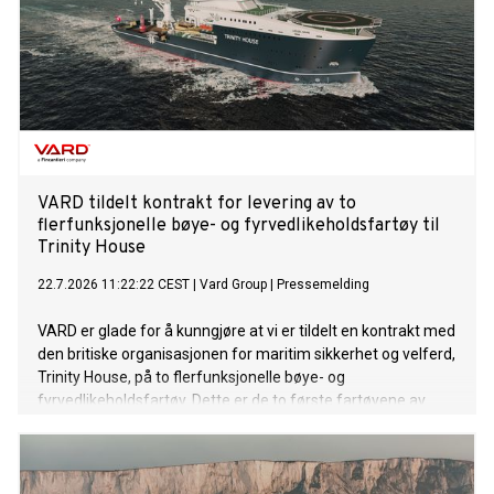
VARD tildelt kontrakt for levering av to
flerfunksjonelle bøye- og fyrvedlikeholdsfartøy til
Trinity House
22.7.2026 11:22:22 CEST
|
Vard Group
|
Pressemelding
VARD er glade for å kunngjøre at vi er tildelt en kontrakt med
den britiske organisasjonen for maritim sikkerhet og velferd,
Trinity House, på to flerfunksjonelle bøye- og
fyrvedlikeholdsfartøy. Dette er de to første fartøyene av
denne typen VARD har signert kontrakt på. Kontraktsverdien
overstiger 220 millioner euro.