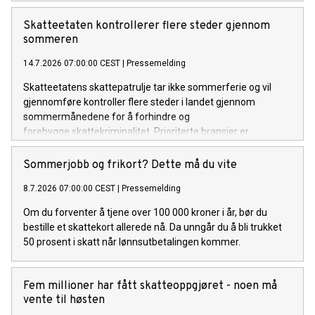
Skatteetaten kontrollerer flere steder gjennom
sommeren
14.7.2026 07:00:00 CEST
|
Pressemelding
Skatteetatens skattepatrulje tar ikke sommerferie og vil
gjennomføre kontroller flere steder i landet gjennom
sommermånedene for å forhindre og
forebygge skattekriminalitet. Prioriterte bransjer er
byggeplasser, transport, serveringssteder og andre
personallistepliktige bransjer.
Sommerjobb og frikort? Dette må du vite
8.7.2026 07:00:00 CEST
|
Pressemelding
Om du forventer å tjene over 100 000 kroner i år, bør du
bestille et skattekort allerede nå. Da unngår du å bli trukket
50 prosent i skatt når lønnsutbetalingen kommer.
Fem millioner har fått skatteoppgjøret - noen må
vente til høsten