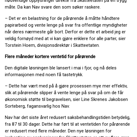
nødvendige opplysninger direkte fra Skatteetaten på en trygg
måte. Da kan Nav svare den som søker raskere.
– Det er en belastning for de pårørende å måtte håndtere
papirarbeid og vente lenge på svar fra offentlige myndigheter
når deres nærmeste går bort. Derfor er dette et arbeid jeg er
veldig fornøyd med at vi kan gjøre enklere for alle parter, sier
Torstein Hoem, divisjonsdirektør i Skatteetaten.
Flere måneder kortere ventetid for pårørende
Den digitale løsningen ble lansert i mai i fjor, og nå deles
informasjonen med noen få tastetrykk.
– Dette har vært med på å gjøre prosessen mye mer effektiv,
slik at pårørende slipper å vente lenge på svar på om de får
økonomisk støtte til begravelsen, sier Line Skrenes Jakobsen
Sorteberg, fagansvarlig hos Nav.
Nav har det siste året redusert saksbehandlingstiden betydelig,
fra 87 til 30 dager. Dette har ført til at ventetiden for pårørende
er redusert med flere måneder. Den nye løsningen for