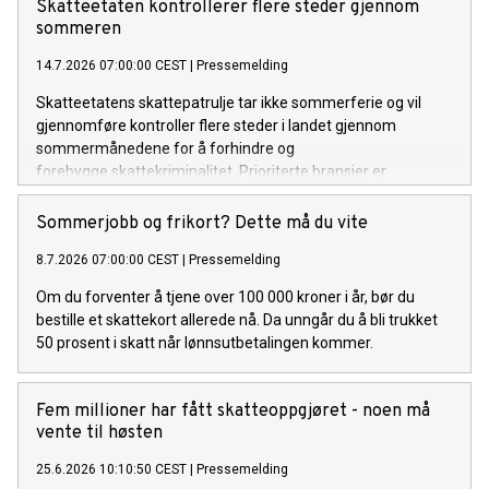
Skatteetaten kontrollerer flere steder gjennom
sommeren
14.7.2026 07:00:00 CEST
|
Pressemelding
Skatteetatens skattepatrulje tar ikke sommerferie og vil
gjennomføre kontroller flere steder i landet gjennom
sommermånedene for å forhindre og
forebygge skattekriminalitet. Prioriterte bransjer er
byggeplasser, transport, serveringssteder og andre
personallistepliktige bransjer.
Sommerjobb og frikort? Dette må du vite
8.7.2026 07:00:00 CEST
|
Pressemelding
Om du forventer å tjene over 100 000 kroner i år, bør du
bestille et skattekort allerede nå. Da unngår du å bli trukket
50 prosent i skatt når lønnsutbetalingen kommer.
Fem millioner har fått skatteoppgjøret - noen må
vente til høsten
25.6.2026 10:10:50 CEST
|
Pressemelding