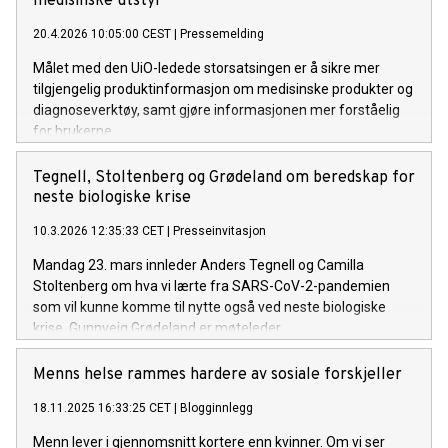
medisinske utstyr
20.4.2026 10:05:00 CEST
|
Pressemelding
Målet med den UiO-ledede storsatsingen er å sikre mer
tilgjengelig produktinformasjon om medisinske produkter og
diagnoseverktøy, samt gjøre informasjonen mer forståelig
for brukerne.
Tegnell, Stoltenberg og Grødeland om beredskap for
neste biologiske krise
10.3.2026 12:35:33 CET
|
Presseinvitasjon
Mandag 23. mars innleder Anders Tegnell og Camilla
Stoltenberg om hva vi lærte fra SARS-CoV-2-pandemien
som vil kunne komme til nytte også ved neste biologiske
krise. Gunnveig Grødeland er møteleder.
Menns helse rammes hardere av sosiale forskjeller
18.11.2025 16:33:25 CET
|
Blogginnlegg
Menn lever i gjennomsnitt kortere enn kvinner. Om vi ser