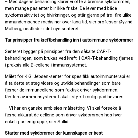
– Med dagens behandling klarer vi ofte å bremse sykdommen,
men mange pasienter blir ikke friske. De lever med både
sykdomsaktivitet og bivirkninger, og står gjerne på tre–fire ulike
immundempende medisiner over lang tid, sier professor Øyvind
Molberg, nestleder i det nye senteret.
Tar prinsipper fra kreftbehandling inn i autoimmune sykdommer
Senteret bygger på prinsipper fra den såkalte CAR-T-
behandlingen, som brukes ved kreft. I CAR-T-behandling fjernes
i praksis alle B-cellene i immunsystemet.
Målet for K.G. Jebsen-senter for spesifikk autoimmunterapi er
å ta dette et steg videre og utvikle behandlinger som bare
fjerner de immuncellene som faktisk driver sykdommen.
Resten av immunsystemet skal i størst mulig grad bevares.
– Vi har en ganske ambisiøs målsetting: Vi skal forsøke å
fjerne akkurat de cellene som driver sykdommen hos hver
enkelt pasientgruppe, sier Sollid.
Starter med sykdommer der kunnskapen er best