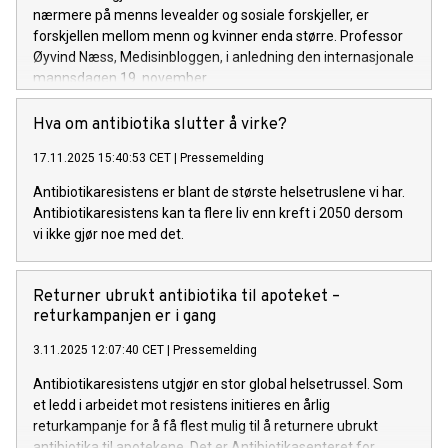
nærmere på menns levealder og sosiale forskjeller, er
forskjellen mellom menn og kvinner enda større. Professor
Øyvind Næss, Medisinbloggen, i anledning den internasjonale
mannsdagen 19. november.
Hva om antibiotika slutter å virke?
17.11.2025 15:40:53 CET
|
Pressemelding
Antibiotikaresistens er blant de største helsetruslene vi har.
Antibiotikaresistens kan ta flere liv enn kreft i 2050 dersom
vi ikke gjør noe med det.
Returner ubrukt antibiotika til apoteket –
returkampanjen er i gang
3.11.2025 12:07:40 CET
|
Pressemelding
Antibiotikaresistens utgjør en stor global helsetrussel. Som
et ledd i arbeidet mot resistens initieres en årlig
returkampanje for å få flest mulig til å returnere ubrukt
antibiotika til apotekene. Det er Antibiotikasenteret for