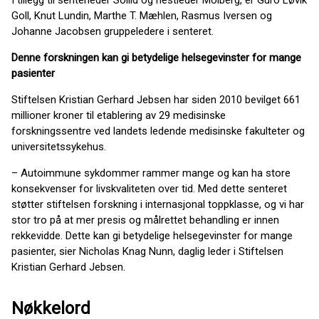
I tillegg til senterleder Sollid og nestleder Molberg, er Guro Løvik
Goll, Knut Lundin, Marthe T. Mæhlen, Rasmus Iversen og
Johanne Jacobsen gruppeledere i senteret.
Denne forskningen kan gi betydelige helsegevinster for mange
pasienter
Stiftelsen Kristian Gerhard Jebsen har siden 2010 bevilget 661
millioner kroner til etablering av 29 medisinske
forskningssentre ved landets ledende medisinske fakulteter og
universitetssykehus.
– Autoimmune sykdommer rammer mange og kan ha store
konsekvenser for livskvaliteten over tid. Med dette senteret
støtter stiftelsen forskning i internasjonal toppklasse, og vi har
stor tro på at mer presis og målrettet behandling er innen
rekkevidde. Dette kan gi betydelige helsegevinster for mange
pasienter, sier Nicholas Knag Nunn, daglig leder i Stiftelsen
Kristian Gerhard Jebsen.
Nøkkelord