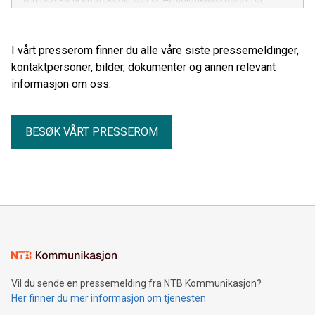
primærmedisin (ASP) ved UiO i samarbeid med
Apotekforeningen og Apotekene som står bak kampanjen.
I vårt presserom finner du alle våre siste pressemeldinger,
kontaktpersoner, bilder, dokumenter og annen relevant
informasjon om oss.
BESØK VÅRT PRESSEROM
Vil du sende en pressemelding fra NTB Kommunikasjon?
Her finner du mer informasjon om tjenesten