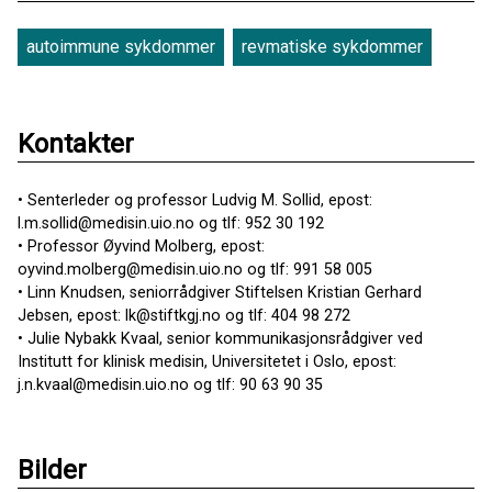
autoimmune sykdommer
revmatiske sykdommer
Kontakter
• Senterleder og professor Ludvig M. Sollid, epost:
l.m.sollid@medisin.uio.no og tlf: 952 30 192
• Professor Øyvind Molberg, epost:
oyvind.molberg@medisin.uio.no og tlf: 991 58 005
• Linn Knudsen, seniorrådgiver Stiftelsen Kristian Gerhard
Jebsen, epost: lk@stiftkgj.no og tlf: 404 98 272
• Julie Nybakk Kvaal, senior kommunikasjonsrådgiver ved
Institutt for klinisk medisin, Universitetet i Oslo, epost:
j.n.kvaal@medisin.uio.no og tlf: 90 63 90 35
Bilder