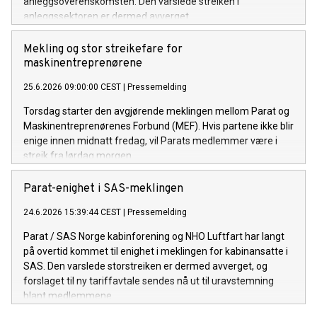
anleggsoverenskomsten. Den varslede streiken i
anleggssektoren er dermed avverget.
Mekling og stor streikefare for
maskinentreprenørene
25.6.2026 09:00:00 CEST
|
Pressemelding
Torsdag starter den avgjørende meklingen mellom Parat og
Maskinentreprenørenes Forbund (MEF). Hvis partene ikke blir
enige innen midnatt fredag, vil Parats medlemmer være i
streik fra lørdag morgen.
Parat-enighet i SAS-meklingen
24.6.2026 15:39:44 CEST
|
Pressemelding
Parat / SAS Norge kabinforening og NHO Luftfart har langt
på overtid kommet til enighet i meklingen for kabinansatte i
SAS. Den varslede storstreiken er dermed avverget, og
forslaget til ny tariffavtale sendes nå ut til uravstemning
blant medlemmene.