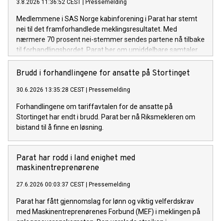
3.8.2026 11:36:52 CEST
|
Pressemelding
Medlemmene i SAS Norge kabinforening i Parat har stemt
nei til det framforhandlede meklingsresultatet. Med
nærmere 70 prosent nei-stemmer sendes partene nå tilbake
til forhandlingsbordet. Parat ber om umiddelbare samtaler
med SAS og NHO Luftfart for å unngå streik.
Brudd i forhandlingene for ansatte på Stortinget
30.6.2026 13:35:28 CEST
|
Pressemelding
Forhandlingene om tariffavtalen for de ansatte på
Stortinget har endt i brudd. Parat ber nå Riksmekleren om
bistand til å finne en løsning.
Parat har rodd i land enighet med
maskinentreprenørene
27.6.2026 00:03:37 CEST
|
Pressemelding
Parat har fått gjennomslag for lønn og viktig velferdskrav
med Maskinentreprenørenes Forbund (MEF) i meklingen på