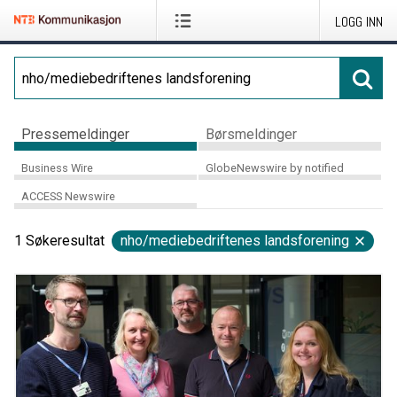
LOGG INN
Pressemeldinger
Børsmeldinger
Business Wire
GlobeNewswire by notified
ACCESS Newswire
1
Søkeresultat
nho/mediebedriftenes landsforening