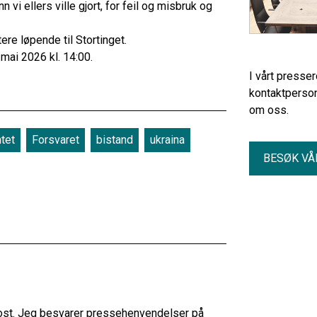
nn vi ellers ville gjort, for feil og misbruk og
ere løpende til Stortinget.
. mai 2026 kl. 14:00.
I vårt presse
kontaktperson
om oss.
tet
Forsvaret
bistand
ukraina
BESØK VÅ
ost. Jeg besvarer pressehenvendelser på