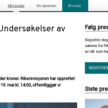
Våre kunder
Om tjenesten
Bli kunde
 Undersøkelser av
Følg pre
Registrer deg
sakene fra Ri
av når som he
REGISTRE
er kroner. Riksrevisjonen har opprettet
9. mai kl. 14:00, offentliggjør vi
Siste pr