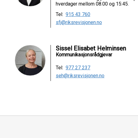
hverdager mellom 08.00 og 15:45.
Tel:
915 43 760
sfj@riksrevisjonen.no
Sissel Elisabet Helminsen
Kommunikasjonsrådgjevar
Tel:
977 27 237
seh@riksrevisjonen.no