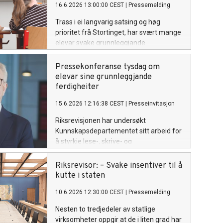
16.6.2026 13:00:00 CEST
|
Pressemelding
Trass i ei langvarig satsing og høg
prioritet frå Stortinget, har svært mange
elevar svake grunnleggjande
ferdigheiter etter grunnskulen.
Pressekonferanse tysdag om
elevar sine grunnleggjande
ferdigheiter
15.6.2026 12:16:38 CEST
|
Presseinvitasjon
Riksrevisjonen har undersøkt
Kunnskapsdepartementet sitt arbeid for
å styrkje lese-, skrive- og
rekneferdigheitene hos elevane i
grunnskulen. Velkommen til
Riksrevisor: – Svake insentiver til å
pressekonferanse tysdag kl. 13.
kutte i staten
10.6.2026 12:30:00 CEST
|
Pressemelding
Nesten to tredjedeler av statlige
virksomheter oppgir at de i liten grad har