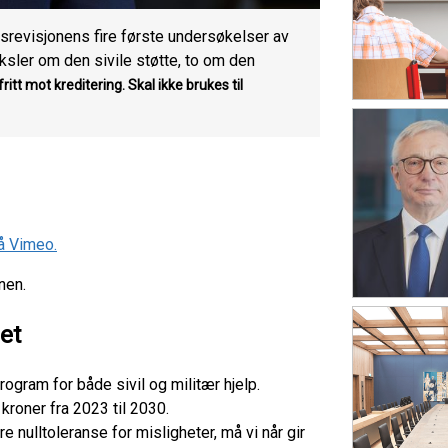
ksrevisjonens fire første undersøkelser av
sler om den sivile støtte, to om den
ritt mot kreditering. Skal ikke brukes til
å Vimeo.
nen.
et
gram for både sivil og militær hjelp.
roner fra 2023 til 2030.
 nulltoleranse for misligheter, må vi når gir