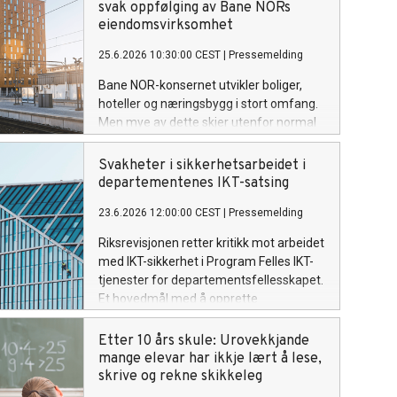
svak oppfølging av Bane NORs
eiendomsvirksomhet
25.6.2026 10:30:00 CEST
|
Pressemelding
Bane NOR-konsernet utvikler boliger,
hoteller og næringsbygg i stort omfang.
Men mye av dette skjer utenfor normal
gangavstand til togstasjonene, og bidrar
i liten grad til å understøtte jernbanen.
Svakheter i sikkerhetsarbeidet i
departementenes IKT-satsing
23.6.2026 12:00:00 CEST
|
Pressemelding
Riksrevisjonen retter kritikk mot arbeidet
med IKT-sikkerhet i Program Felles IKT-
tjenester for departementsfellesskapet.
Et hovedmål med å opprette
programmet i 2021 var å styrke IKT-
sikkerheten.
Etter 10 års skule: Urovekkjande
mange elevar har ikkje lært å lese,
skrive og rekne skikkeleg