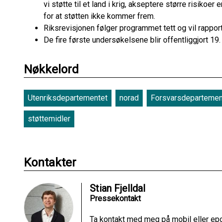
vi støtte til et land i krig, akseptere større risikoer e
for at støtten ikke kommer frem.
Riksrevisjonen følger programmet tett og vil rapport
De fire første undersøkelsene blir offentliggjort 19
Nøkkelord
Utenriksdepartementet
norad
Forsvarsdepartemen
støttemidler
Kontakter
Stian Fjelldal
Pressekontakt
Ta kontakt med meg på mobil eller ep