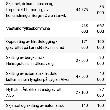
Skjøtsel, dokumentasjon og
35
forprosjekt formidling av
44 775
000
helleristninger Bergan Øvre i Larvik
943
667
Vestland fylkeskommune
600
000
Opprusting av tilrettelegging -
171
100
gravfeltet på Larsstø i Kvinnherad
000
000
Skilting av bergkunst -
30
37 500
Håhaugsteinen i Ullensvang
000
Skilting av automatisk fredete
40
47 500
kulturminner i lynghei på Lygra i Alver
000
Nytt skilt Årbakka strandgravfelt i
27
27 100
Alver
000
Skjøtsel og skilting av automatisk
140
100