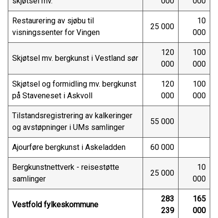
skjøtsel mv.
000
000
Restaurering av sjøbu til
10
25 000
visningssenter for Vingen
000
120
100
Skjøtsel mv. bergkunst i Vestland sør
000
000
Skjøtsel og formidling mv. bergkunst
120
100
på Staveneset i Askvoll
000
000
Tilstandsregistrering av kalkeringer
55 000
og avstøpninger i UMs samlinger
Ajourføre bergkunst i Askeladden
60 000
Bergkunstnettverk - reisestøtte
10
25 000
samlinger
000
283
165
Vestfold fylkeskommune
239
000