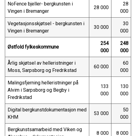
NoFence bjeller- bergkunsten i
28
28 000
Vingen i Bremanger
000
Vegetasjonsskjøtsel - bergkunsten i
30
30 000
Vingen i Bremanger
000
254
248
Østfold fylkeskommune
000
000
Årlig skjøtsel av helleristninger i
60
60 000
Moss, Sarpsborg og Fredrikstad
000
Malingsfjerning helleristninger på
133
130
Alvim i Sarpsborg og Begby i
000
000
Fredrikstad
Digital bergkunstdokumentasjon med
50
53 000
KHM
000
Bergkunstsamarbeid med Viken og
8 000
8 000