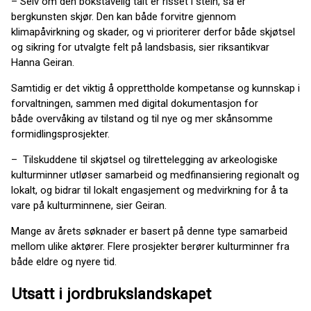
– Selv om den bokstavelig talt er risset i stein, så er
bergkunsten skjør. Den kan både forvitre gjennom
klimapåvirkning og skader, og vi prioriterer derfor både skjøtsel
og sikring for utvalgte felt på landsbasis, sier riksantikvar
Hanna Geiran.
Samtidig er det viktig å opprettholde kompetanse og kunnskap i
forvaltningen, sammen med digital dokumentasjon for
både overvåking av tilstand og til nye og mer skånsomme
formidlingsprosjekter.
– Tilskuddene til skjøtsel og tilrettelegging av arkeologiske
kulturminner utløser samarbeid og medfinansiering regionalt og
lokalt, og bidrar til lokalt engasjement og medvirkning for å ta
vare på kulturminnene, sier Geiran.
Mange av årets søknader er basert på denne type samarbeid
mellom ulike aktører. Flere prosjekter berører kulturminner fra
både eldre og nyere tid.
Utsatt i jordbrukslandskapet