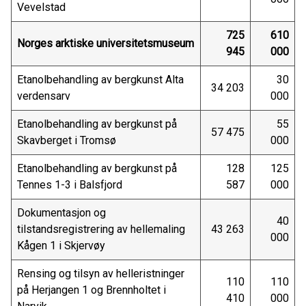
Vevelstad
725
610
Norges arktiske universitetsmuseum
945
000
Etanolbehandling av bergkunst Alta
30
34 203
verdensarv
000
Etanolbehandling av bergkunst på
55
57 475
Skavberget i Tromsø
000
Etanolbehandling av bergkunst på
128
125
Tennes 1-3 i Balsfjord
587
000
Dokumentasjon og
40
tilstandsregistrering av hellemaling
43 263
000
Kågen 1 i Skjervøy
Rensing og tilsyn av helleristninger
110
110
på Herjangen 1 og Brennholtet i
410
000