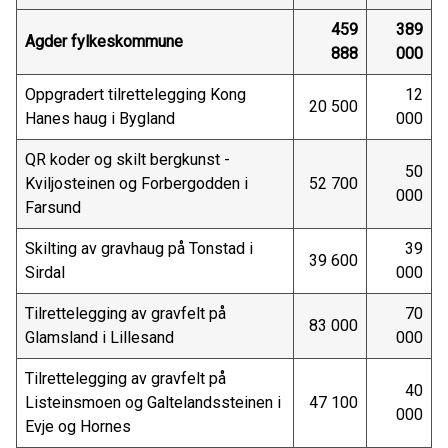
459
389
Agder fylkeskommune
888
000
Oppgradert tilrettelegging Kong
12
20 500
Hanes haug i Bygland
000
QR koder og skilt bergkunst -
50
Kviljosteinen og Forbergodden i
52 700
000
Farsund
Skilting av gravhaug på Tonstad i
39
39 600
Sirdal
000
Tilrettelegging av gravfelt på
70
83 000
Glamsland i Lillesand
000
Tilrettelegging av gravfelt på
40
Listeinsmoen og Galtelandssteinen i
47 100
000
Evje og Hornes