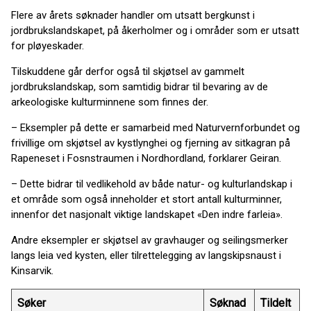
Flere av årets søknader handler om utsatt bergkunst i
jordbrukslandskapet, på åkerholmer og i områder som er utsatt
for pløyeskader.
Tilskuddene går derfor også til skjøtsel av gammelt
jordbrukslandskap, som samtidig bidrar til bevaring av de
arkeologiske kulturminnene som finnes der.
– Eksempler på dette er samarbeid med Naturvernforbundet og
frivillige om skjøtsel av kystlynghei og fjerning av sitkagran på
Rapeneset i Fosnstraumen i Nordhordland, forklarer Geiran.
– Dette bidrar til vedlikehold av både natur- og kulturlandskap i
et område som også inneholder et stort antall kulturminner,
innenfor det nasjonalt viktige landskapet «Den indre farleia».
Andre eksempler er skjøtsel av gravhauger og seilingsmerker
langs leia ved kysten, eller tilrettelegging av langskipsnaust i
Kinsarvik.
Søker
Søknad
Tildelt