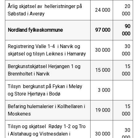
Årlig skjøtsel av helleristninger på
20
24 000
Søbstad i Averøy
000
90
Nordland fylkeskommune
97 000
000
Registrering Valle 1-4 i Narvik og
30
30 000
skjøtsel og tilsyn Leiknes i Hamarøy
000
Bergkunstskjøtsel Herjangen 1 og
15
15 000
Brennholtet i Narvik
000
Tilsyn bergkunst på Fykan i Meløy
3 000
og Store Hjertøya i Bodø
Befaring hulemalerier i Kollhellaren i
15
19 000
Moskenes
000
Tilsyn og skjøtsel Rødøy 1-2 og Tro
30
i Alstahaug og Vistnesdalen i
30 000
000