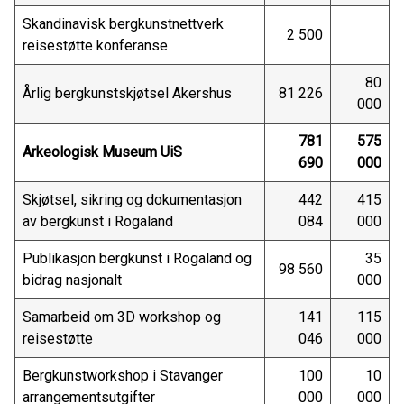
Skandinavisk bergkunstnettverk
2 500
reisestøtte konferanse
80
Årlig bergkunstskjøtsel Akershus
81 226
000
781
575
Arkeologisk Museum UiS
690
000
Skjøtsel, sikring og dokumentasjon
442
415
av bergkunst i Rogaland
084
000
Publikasjon bergkunst i Rogaland og
35
98 560
bidrag nasjonalt
000
Samarbeid om 3D workshop og
141
115
reisestøtte
046
000
Bergkunstworkshop i Stavanger
100
10
arrangementsutgifter
000
000