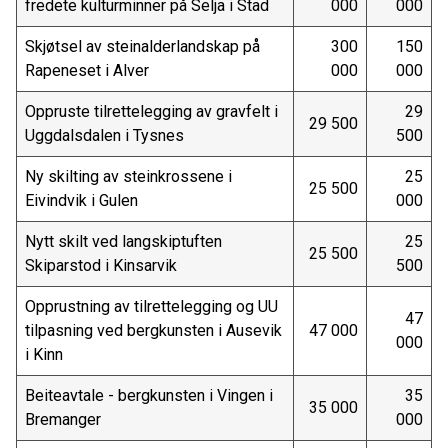
fredete kulturminner på Selja i Stad
000
000
Skjøtsel av steinalderlandskap på
300
150
Rapeneset i Alver
000
000
Oppruste tilrettelegging av gravfelt i
29
29 500
Uggdalsdalen i Tysnes
500
Ny skilting av steinkrossene i
25
25 500
Eivindvik i Gulen
000
Nytt skilt ved langskiptuften
25
25 500
Skiparstod i Kinsarvik
500
Opprustning av tilrettelegging og UU
47
tilpasning ved bergkunsten i Ausevik
47 000
000
i Kinn
Beiteavtale - bergkunsten i Vingen i
35
35 000
Bremanger
000