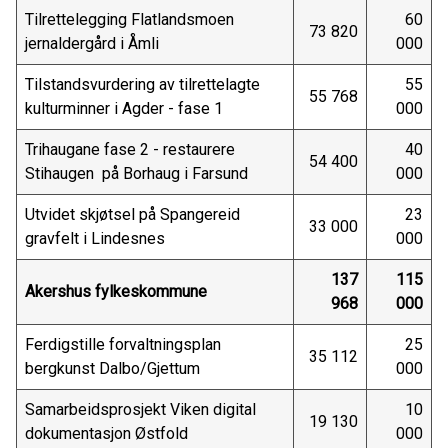
Tilrettelegging Flatlandsmoen
60
73 820
jernaldergård i Åmli
000
Tilstandsvurdering av tilrettelagte
55
55 768
kulturminner i Agder - fase 1
000
Trihaugane fase 2 - restaurere
40
54 400
Stihaugen på Borhaug i Farsund
000
Utvidet skjøtsel på Spangereid
23
33 000
gravfelt i Lindesnes
000
137
115
Akershus fylkeskommune
968
000
Ferdigstille forvaltningsplan
25
35 112
bergkunst Dalbo/Gjettum
000
Samarbeidsprosjekt Viken digital
10
19 130
dokumentasjon Østfold
000