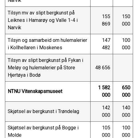
Narvik
Tilsyn mv av slipt bergkunst på
155
150
Leiknes i Hamarøy og Valle 1-4 i
869
000
Narvik
Tilsyn og samarbeid om hulemalerier
147
100
i Kollhellaren i Moskenes
482
000
Tilsyn av slipt bergkunst på Fykan i
Meløy og hulemalerier på Store
48 656
Hjertøya i Bodø
1 582
650
NTNU Vitenskapsmuseet
000
000
142
140
Skjøtsel av bergkunst i Trøndelag
000
000
Skjøtsel av bergkunst på Bogge i
105
100
Molde
000
000