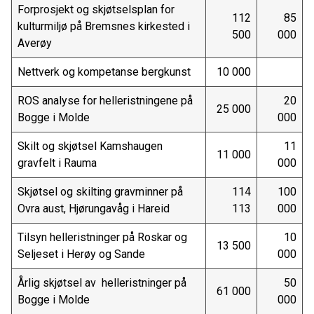
Forprosjekt og skjøtselsplan for
112
85
kulturmiljø på Bremsnes kirkested i
500
000
Averøy
Nettverk og kompetanse bergkunst
10 000
ROS analyse for helleristningene på
20
25 000
Bogge i Molde
000
Skilt og skjøtsel Kamshaugen
11
11 000
gravfelt i Rauma
000
Skjøtsel og skilting gravminner på
114
100
Ovra aust, Hjørungavåg i Hareid
113
000
Tilsyn helleristninger på Roskar og
10
13 500
Seljeset i Herøy og Sande
000
Årlig skjøtsel av helleristninger på
50
61 000
Bogge i Molde
000