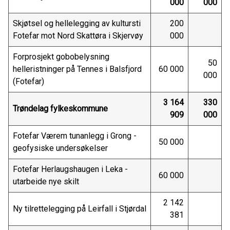
000
000
Skjøtsel og hellelegging av kultursti
200
Fotefar mot Nord Skattøra i Skjervøy
000
Forprosjekt gobobelysning
50
helleristninger på Tennes i Balsfjord
60 000
000
(Fotefar)
3 164
330
Trøndelag fylkeskommune
909
000
Fotefar Værem tunanlegg i Grong -
50 000
geofysiske undersøkelser
Fotefar Herlaugshaugen i Leka -
60 000
utarbeide nye skilt
2 142
Ny tilrettelegging på Leirfall i Stjørdal
381