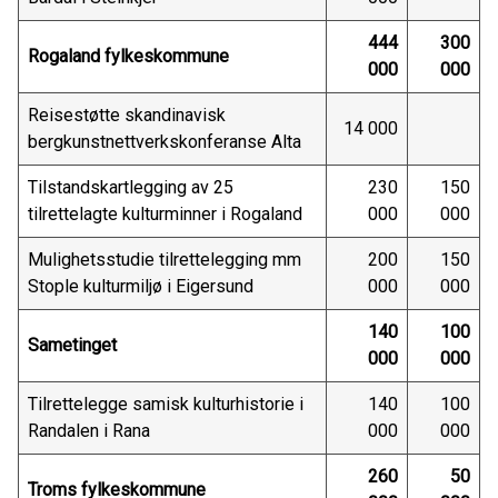
444
300
Rogaland fylkeskommune
000
000
Reisestøtte skandinavisk
14 000
bergkunstnettverkskonferanse Alta
Tilstandskartlegging av 25
230
150
tilrettelagte kulturminner i Rogaland
000
000
Mulighetsstudie tilrettelegging mm
200
150
Stople kulturmiljø i Eigersund
000
000
140
100
Sametinget
000
000
Tilrettelegge samisk kulturhistorie i
140
100
Randalen i Rana
000
000
260
50
Troms fylkeskommune