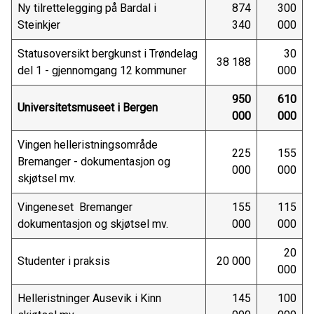
Ny tilrettelegging på Bardal i
874
300
Steinkjer
340
000
Statusoversikt bergkunst i Trøndelag
30
38 188
del 1 - gjennomgang 12 kommuner
000
950
610
Universitetsmuseet i Bergen
000
000
Vingen helleristningsområde
225
155
Bremanger - dokumentasjon og
000
000
skjøtsel mv.
Vingeneset Bremanger
155
115
dokumentasjon og skjøtsel mv.
000
000
20
Studenter i praksis
20 000
000
Helleristninger Ausevik i Kinn
145
100