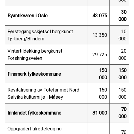
30
Byantikvaren i Oslo
43 075
000
Førstegangsskjøtsel bergkunst
10
13 350
Tørtberg/Blindern
000
Vintertildekking bergkunst
20
29 725
Forskningsveien
000
150
150
Finnmark fylkeskommune
000
000
Revitalisering av Fotefar mot Nord -
150
150
Selvika kulturmiljø i Måsøy
000
000
70
Innlandet fylkeskommune
81 000
000
Oppgradert tilrettelegging
70