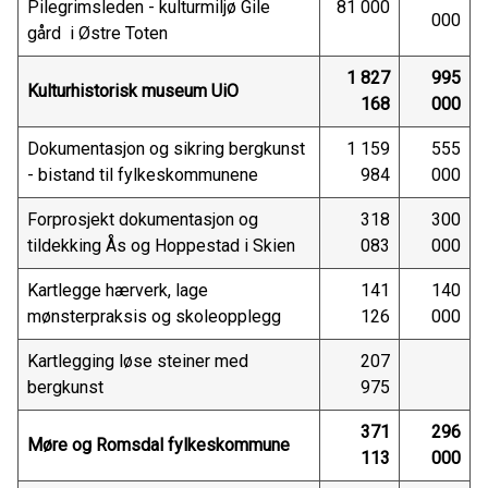
Pilegrimsleden - kulturmiljø Gile
81 000
000
gård i Østre Toten
1 827
995
Kulturhistorisk museum UiO
168
000
Dokumentasjon og sikring bergkunst
1 159
555
- bistand til fylkeskommunene
984
000
Forprosjekt dokumentasjon og
318
300
tildekking Ås og Hoppestad i Skien
083
000
Kartlegge hærverk, lage
141
140
mønsterpraksis og skoleopplegg
126
000
Kartlegging løse steiner med
207
bergkunst
975
371
296
Møre og Romsdal fylkeskommune
113
000