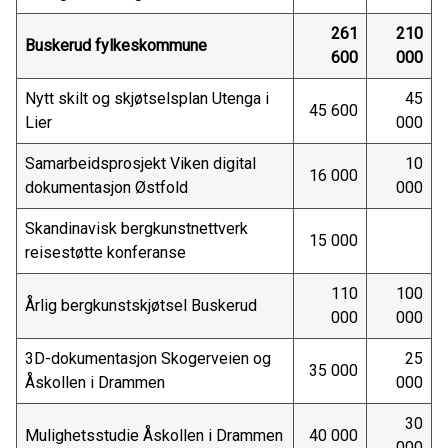
261
210
Buskerud fylkeskommune
600
000
Nytt skilt og skjøtselsplan Utenga i
45
45 600
Lier
000
Samarbeidsprosjekt Viken digital
10
16 000
dokumentasjon Østfold
000
Skandinavisk bergkunstnettverk
15 000
reisestøtte konferanse
110
100
Årlig bergkunstskjøtsel Buskerud
000
000
3D-dokumentasjon Skogerveien og
25
35 000
Åskollen i Drammen
000
30
Mulighetsstudie Åskollen i Drammen
40 000
000