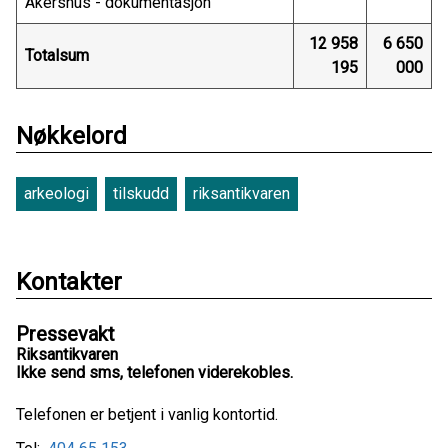
Akershus - dokumentasjon
12 958
6 650
Totalsum
195
000
Nøkkelord
arkeologi
tilskudd
riksantikvaren
Kontakter
Pressevakt
Riksantikvaren
Ikke send sms, telefonen viderekobles.
Telefonen er betjent i vanlig kontortid.