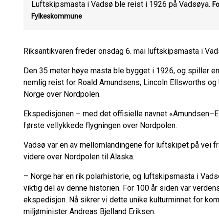
Luftskipsmasta i Vadsø ble reist i 1926 på Vadsøya.
Fo
Fylkeskommune
Riksantikvaren freder onsdag 6. mai luftskipsmasta i Va
Den 35 meter høye masta ble bygget i 1926, og spiller en v
nemlig reist for Roald Amundsens, Lincoln Ellsworths o
Norge over Nordpolen.
Ekspedisjonen – med det offisielle navnet «Amundsen–Ell
første vellykkede flygningen over Nordpolen.
Vadsø var en av mellomlandingene for luftskipet på vei fra
videre over Nordpolen til Alaska.
– Norge har en rik polarhistorie, og luftskipsmasta i Vadsø
viktig del av denne historien. For 100 år siden var ver
ekspedisjon. Nå sikrer vi dette unike kulturminnet for k
miljøminister Andreas Bjelland Eriksen.