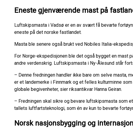
Eneste gjenværende mast på fastla
Luftskipsmasta i Vadsø er en av svært få bevarte fortøyni
eneste på det norske fastlandet.
Masta ble senere også brukt ved Nobiles Italia-ekspedis
For Norge-ekspedisjonen ble det også bygget en mast på
andre verdenskrig. Luftskipsmasta i Ny-Ålesund står forts
– Denne fredningen handler ikke bare om selve masta, m
er et landemerke i Finnmark og et felles kulturminne som k
globale begivenheter, sier riksantikvar Hanna Geiran.
– Fredningen skal sikre og bevare luftskipsmasta som et
tallets luftfartsteknologi, som én av kun to bevarte fortø
Norsk nasjonsbygging og internasjo