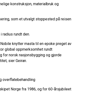
nelige konstruksjon, materialbruk og
sering, som et utvalgt stoppested på reisen
i radius rundt den.
 Nobile knytter masta til en epoke preget av
stor global oppmerksomhet rundt
g for norsk nasjonsbygging og gjorde
itet, sier Geiran.
og overflatebehandling
skipet Norge fra 1986, og for 60-årsjubileet