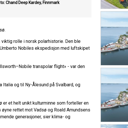
to: Chand Deep Kardey, Finnmark
dsø.
iktig rolle i norsk polarhistorie. Den ble
g Umberto Nobiles ekspedisjon med luftskipet
sworth–Nobile transpolar flight» - var den
 Italia og til Ny-Ålesund på Svalbard, og
 er et helt unikt kulturminne som forteller en
dens øyne rettet mot Vadsø og Roald Amundsens
ommende generasjoner, sier klima- og