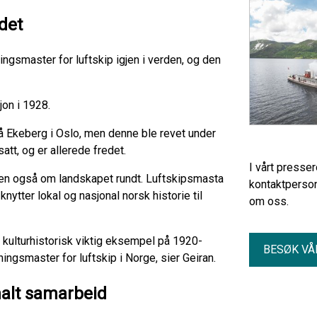
ndet
ngsmaster for luftskip igjen i verden, og den
jon i 1928.
 Ekeberg i Oslo, men denne ble revet under
att, og er allerede fredet.
I vårt presse
en også om landskapet rundt. Luftskipsmasta
kontaktperson
nytter lokal og nasjonal norsk historie til
om oss.
 kulturhistorisk viktig eksempel på 1920-
BESØK VÅ
yningsmaster for luftskip i Norge, sier Geiran.
nalt samarbeid