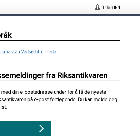
LOGG INN
pråk
psmasta i Vadsø blir freda
ssemeldinger fra Riksantikvaren
 med din e-postadresse under for å få de nyeste
ksantikvaren på e-post fortløpende. Du kan melde deg
lst.
R