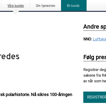
Våre kunder
Om tjenesten
Bli kunde
Andre s
NNO
:
Luftski
redes
Følg pre
Registrer deg
sakene fra Ri
av når som he
rsk polarhistorie. Nå sikres 100-åringen
REGISTRE