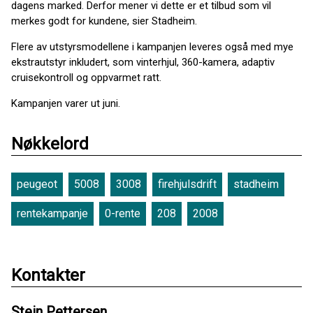
dagens marked. Derfor mener vi dette er et tilbud som vil
merkes godt for kundene, sier Stadheim.
Flere av utstyrsmodellene i kampanjen leveres også med mye
ekstrautstyr inkludert, som vinterhjul, 360-kamera, adaptiv
cruisekontroll og oppvarmet ratt.
Kampanjen varer ut juni.
Nøkkelord
peugeot
5008
3008
firehjulsdrift
stadheim
rentekampanje
0-rente
208
2008
Kontakter
Stein Pettersen