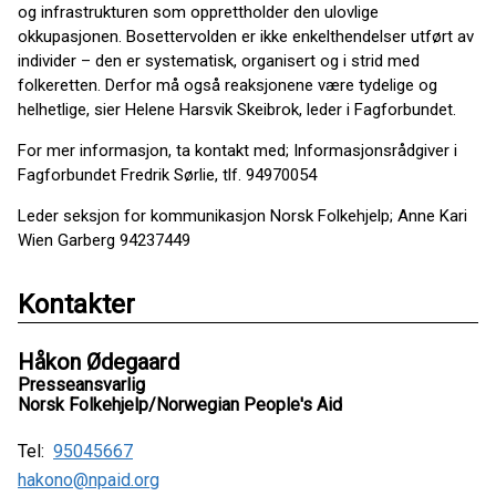
og infrastrukturen som opprettholder den ulovlige
okkupasjonen. Bosettervolden er ikke enkelthendelser utført av
individer – den er systematisk, organisert og i strid med
folkeretten. Derfor må også reaksjonene være tydelige og
helhetlige, sier Helene Harsvik Skeibrok, leder i Fagforbundet.
For mer informasjon, ta kontakt med; Informasjonsrådgiver i
Fagforbundet Fredrik Sørlie, tlf. 94970054
Leder seksjon for kommunikasjon Norsk Folkehjelp; Anne Kari
Wien Garberg 94237449
Kontakter
Håkon Ødegaard
Presseansvarlig
Norsk Folkehjelp/Norwegian People's Aid
Tel:
95045667
hakono@npaid.org