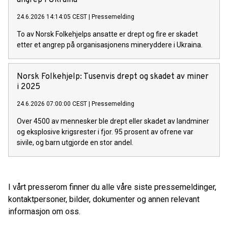
angrep i Ukraina
24.6.2026 14:14:05 CEST
|
Pressemelding
To av Norsk Folkehjelps ansatte er drept og fire er skadet
etter et angrep på organisasjonens mineryddere i Ukraina.
Norsk Folkehjelp: Tusenvis drept og skadet av miner
i 2025
24.6.2026 07:00:00 CEST
|
Pressemelding
Over 4500 av mennesker ble drept eller skadet av landminer
og eksplosive krigsrester i fjor. 95 prosent av ofrene var
sivile, og barn utgjorde en stor andel.
I vårt presserom finner du alle våre siste pressemeldinger,
kontaktpersoner, bilder, dokumenter og annen relevant
informasjon om oss.