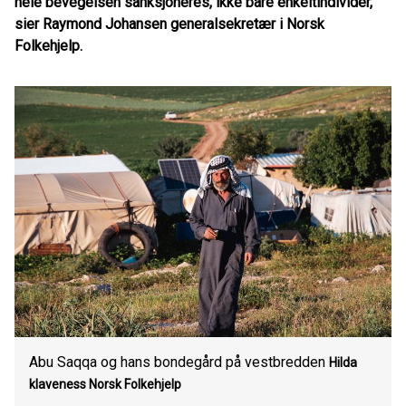
hele bevegelsen sanksjoneres, ikke bare enkeltindivider,
sier Raymond Johansen generalsekretær i Norsk
Folkehjelp.
Abu Saqqa og hans bondegård på vestbredden
Hilda
klaveness Norsk Folkehjelp