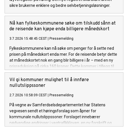
sikre brukerne enklere og bedre selvbetjeningsløsninger.
Nå kan fylkeskommunene søke om tilskudd sånn at
de reisende kan kjøpe enda billigere månedskort
3.7.2026 15:48:45 CEST
|
Pressemelding
Fylkeskommunene kan nå søke om penger for å sette ned
prisen på månedskort enda mer. For de reisende betyr dette
at månedskortet nok en gang blir billigere i år – med en ny
prisreduksjon på cirka 160 kroner. Dette kommer i tillegg til
den forrige prisreduksjonen på om lag 100 kroner.
Vil gi kommuner mulighet til å innføre
nullutslippssoner
2.7.2026 10:58:09 CEST
|
Pressemelding
På vegne av Samferdselsdepartementet har Statens
vegvesen sendt et høringsforslag som åpner for
kommunale nullutslippssoner. Forslaget innebærer
nødvendige endringer i vegtrafikkloven, en ny forskrift og