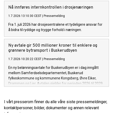
endringer i skiltforskriften. Formålet er blant annet å
fremskynde overgangen til nullutslippsvarebiler.
Nå innføres internkontrollen i drosjenæringen
1.7.2026 13:10:30 CEST
|
Pressemelding
Fra 1. juli 2026 har drosjesentralene et tydeligere ansvar for
å bidra til ryddige og trygge forhold i næringen.
Ny avtale gir 500 millioner kroner til enklere og
grønnere bytransport i Buskerudbyen
1.7.2026 10:20:22 CEST
|
Pressemelding
En ny belønningsavtale for Buskerudbyen er i dag inngått
mellom Samferdselsdepartementet, Buskerud
fylkeskommune og kommunene Kongsberg, Øvre Eiker,
Drammen og Lier. Avtalen gjelder for perioden 2026 til 2029
og finansierer tiltak som gjør det enklere å reise kollektivt, gå
og sykle, og som bidrar til å nå nullvekstmålet for
persontransport med bil.
I vårt presserom finner du alle våre siste pressemeldinger,
kontaktpersoner, bilder, dokumenter og annen relevant