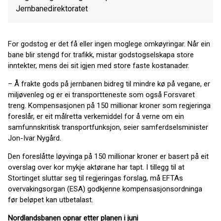
Jernbanedirektoratet
For godstog er det få eller ingen moglege omkøyringar. Når ein
bane blir stengd for trafikk, mistar godstogselskapa store
inntekter, mens dei sit igjen med store faste kostanader.
– Å frakte gods på jernbanen bidreg til mindre kø på vegane, er
miljøvenleg og er ei transportteneste som også Forsvaret
treng. Kompensasjonen på 150 millionar kroner som regjeringa
foreslår, er eit målretta verkemiddel for å verne om ein
samfunnskritisk transportfunksjon, seier samferdselsminister
Jon-Ivar Nygård.
Den foreslåtte løyvinga på 150 millionar kroner er basert på eit
overslag over kor mykje aktørane har tapt. I tillegg til at
Stortinget sluttar seg til regjeringas forslag, må EFTAs
overvakingsorgan (ESA) godkjenne kompensasjonsordninga
før beløpet kan utbetalast.
Nordlandsbanen opnar etter planen i juni