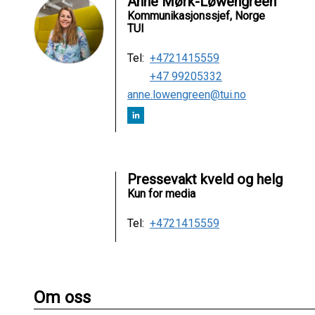
Anne Mørk-Løwengreen
Kommunikasjonssjef, Norge
TUI
Tel:
+4721415559
+47 99205332
anne.lowengreen@tui.no
Pressevakt kveld og helg
Kun for media
Tel:
+4721415559
Om oss