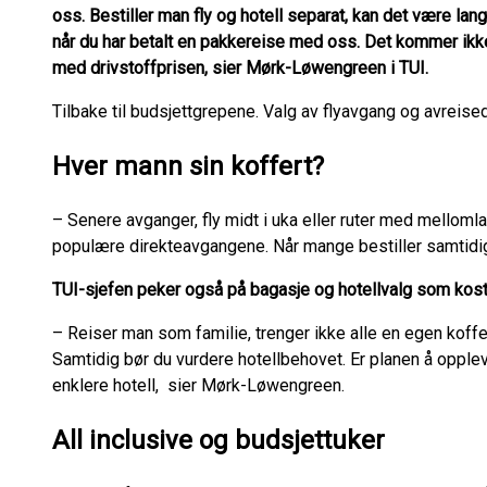
oss. Bestiller man fly og hotell separat, kan det være langt
når du har betalt en pakkereise med oss. Det kommer ikk
med drivstoffprisen, sier Mørk-Løwengreen i TUI.
Tilbake til budsjettgrepene. Valg av flyavgang og avreised
Hver mann sin koffert?
– Senere avganger, fly midt i uka eller ruter med mellom
populære direkteavgangene. Når mange bestiller samtidig, bl
TUI-sjefen peker også på bagasje og hotellvalg som kos
– Reiser man som familie, trenger ikke alle en egen koffert
Samtidig bør du vurdere hotellbehovet. Er planen å opple
enklere hotell, sier Mørk-Løwengreen.
All inclusive og budsjettuker