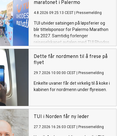
maratonet i Palermo
4.8.2026 09:25:13 CEST
|
Pressemelding
TUI utvider satsingen på løpsferier og
blir tittelsponsor for Palermo Marathon
fra 2027. Samtidig forlenger
reiseselskapet avtalen med TUI Rhodos
Maraton til 2030.
Dette får nordmenn til å frese på
flyet
29.7.2026 10:00:00 CEST
|
Pressemelding
Enkelte uvaner får det virkelig til å koke i
kabinen for nordmenn under flyreisen.
TUI i Norden får ny leder
27.7.2026 16:26:03 CEST
|
Pressemelding