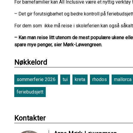
For barnefamilier kan All Inclusive være et nyttig verktøy 
– Det gir forutsigbarhet og bedre kontroll på feriebudsjett
For dem som ikke må reise i skoleferien kan også såkalt
– Kan man reise litt utenom de mest populære ukene eller f
spare mye penger, sier Mørk-Løwengreen.
Nøkkelord
sommerferie 2026
tui
kreta
rhodos
mallorca
feriebudsjett
Kontakter