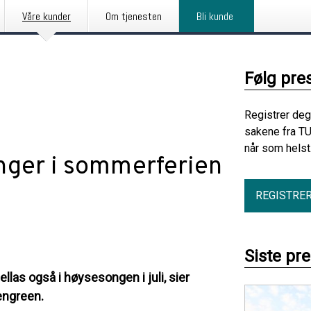
Våre kunder
Om tjenesten
Bli kunde
Følg pre
Registrer deg
sakene fra TU
når som helst
nger i sommerferien
REGISTRE
Siste pr
las også i høysesongen i juli, sier
engreen.