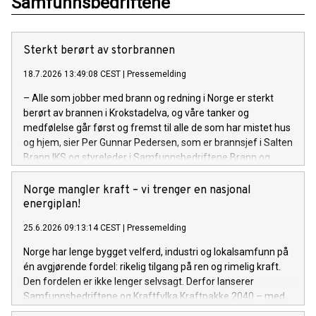
Samfunnsbedriftene
Sterkt berørt av storbrannen
18.7.2026 13:49:08 CEST
|
Pressemelding
– Alle som jobber med brann og redning i Norge er sterkt
berørt av brannen i Krokstadelva, og våre tanker og
medfølelse går først og fremst til alle de som har mistet hus
og hjem, sier Per Gunnar Pedersen, som er brannsjef i Salten
Brann IKS og styreleder i Samfunnsbedriftene Brann og
redning.
Norge mangler kraft – vi trenger en nasjonal
energiplan!
25.6.2026 09:13:14 CEST
|
Pressemelding
Norge har lenge bygget velferd, industri og lokalsamfunn på
én avgjørende fordel: rikelig tilgang på ren og rimelig kraft.
Den fordelen er ikke lenger selvsagt. Derfor lanserer
Samfunnsbedriftene og Kraftfylka Kraftpakke 2040 – med
krav om en nasjonal energiplan.