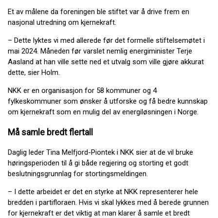
Et av målene da foreningen ble stiftet var å drive frem en
nasjonal utredning om kjernekraft.
– Dette lyktes vi med allerede før det formelle stiftelsemøtet i
mai 2024. Måneden før varslet nemlig energiminister Terje
Aasland at han ville sette ned et utvalg som ville gjøre akkurat
dette, sier Holm.
NKK er en organisasjon for 58 kommuner og 4
fylkeskommuner som ønsker å utforske og få bedre kunnskap
om kjernekraft som en mulig del av energiløsningen i Norge.
Må samle bredt flertall
Daglig leder Tina Melfjord-Piontek i NKK sier at de vil bruke
høringsperioden til å gi både regjering og storting et godt
beslutningsgrunnlag for stortingsmeldingen.
– I dette arbeidet er det en styrke at NKK representerer hele
bredden i partifloraen. Hvis vi skal lykkes med å berede grunnen
for kjernekraft er det viktig at man klarer å samle et bredt