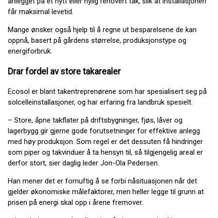
anlegget på et nytt eller nylig renovert tak, slik at installasjonen
får maksimal levetid.
Mange ønsker også hjelp til å regne ut besparelsene de kan
oppnå, basert på gårdens størrelse, produksjonstype og
energiforbruk.
Drar fordel av store takarealer
Ecosol er blant takentreprenørene som har spesialisert seg på
solcelleinstallasjoner, og har erfaring fra landbruk spesielt.
– Store, åpne takflater på driftsbygninger, fjøs, låver og
lagerbygg gir gjerne gode forutsetninger for effektive anlegg
med høy produksjon. Som regel er det dessuten få hindringer
som piper og takvinduer å ta hensyn til, så tilgjengelig areal er
derfor stort, sier daglig leder Jon-Ola Pedersen.
Han mener det er fornuftig å se forbi nåsituasjonen når det
gjelder økonomiske målefaktorer, men heller legge til grunn at
prisen på energi skal opp i årene fremover.