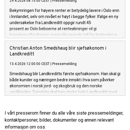
29.4.2026 08:15:00 CEST
|
Pressemelding
Bekymringen for høyere renter er betydelig lavere i Oslo enn
i Innlandet, selv om nivået er høyt i begge fylker. Ifølge en ny
undersøkelse fra Landkreditt oppgir rundt 45
prosent av Oslo beboerne at renteøkninger vil gi
hverdagsutfordringer, mens tilsvarende tall for Innlandet er
60 prosent.
Christian Anton Smedshaug blir sjefsøkonom i
Landkreditt
13.4.2026 12:00:00 CEST
|
Pressemelding
Smedshaug blir Landkreditts første sjefsøkonom. Han skal gi
både kunder og næringen bedre innsikt i hva som påvirker
økonomien i norsk jord- og skogbruk og den norske
verdikjeden. Samtidig skal han styrke hele Landkreditt med
analyser og innsikt i utviklingen i norsk økonomi.
I vårt presserom finner du alle våre siste pressemeldinger,
kontaktpersoner, bilder, dokumenter og annen relevant
informasjon om oss.