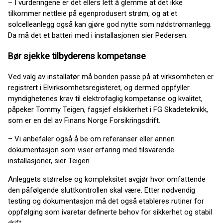
– I vurderingene er det ellers lett å glemme at det ikke
tilkommer nettleie på egenprodusert strøm, og at et
solcelleanlegg også kan gjøre god nytte som nødstrømanlegg.
Da må det et batteri med i installasjonen sier Pedersen.
Bør sjekke tilbyderens kompetanse
Ved valg av installatør må bonden passe på at virksomheten er
registrert i Elvirksomhetsregisteret, og dermed oppfyller
myndighetenes krav til elektrofaglig kompetanse og kvalitet,
påpeker Tommy Teigen, fagsjef elsikkerhet i FG Skadeteknikk,
som er en del av Finans Norge Forsikringsdrift.
– Vi anbefaler også å be om referanser eller annen
dokumentasjon som viser erfaring med tilsvarende
installasjoner, sier Teigen.
Anleggets størrelse og kompleksitet avgjør hvor omfattende
den påfølgende sluttkontrollen skal være. Etter nødvendig
testing og dokumentasjon må det også etableres rutiner for
oppfølging som ivaretar definerte behov for sikkerhet og stabil