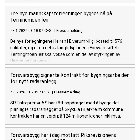
Tre nye mannskapsforlegninger bygges nå på
Terningmoen leir
23.6.2026 08:10:07 CEST
|
Pressemelding
De nye forlegningene i leiren i Elverum vil gi bosted til 576
soldater, og er en del av langtidsplanen «Forsvarsløftet».
Terningmoen leir skal vokse som en del av styrkingen av
Hæren og Forsvaret.
Forsvarsbygg signerte kontrakt for bygningsarbeider
for nytt radaranlegg
4.6.2026 11:20:17 CEST
|
Pressemelding
SR Entreprenør AS har fått oppdraget med å bygge det
planlagte radaranlegget på Skykula i Bjerkreim kommune.
Kontrakten har en verdi på 124 millioner kroner, inkl mva.
Forsvarsbygg har i dag mottatt Riksrevisjonens