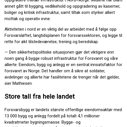
oppgradere militær infrastruktur i Nord-Norge. Midlene har blant
annet gått til bygging, vedlikehold og oppgradering av kaserner,
boliger og kritisk infrastruktur, samt tiltak som styrker alliert
mottak og operativ evne.
Aktiviteten i nord er en viktig del av arbeidet med å følge opp
Forsvarsløftet, langtidsplanen for forsvarssektoren, og legge til
rette for økt tilstedeværelse, trening og beredskap.
— Den sikkerhetspolitiske situasjonen gjør det viktigere enn
noen gang å bygge robust infrastruktur for Forsvaret og våre
allierte. Eiendom, bygg og anlegg er en sentral innsatsfaktor for
forsvaret av Norge. Det handler om å sikre at soldater,
avdelinger og allierte har fasilitetene de trenger når det gjelder,
sier Mathiesen.
Store tall fra hele landet
Forsvarsbygg er landets største offentlige eiendomsaktør med
13 000 bygg og anlegg fordelt på totalt 4,1 millioner
kvadratmeter bygningsmasse. Bygge- og