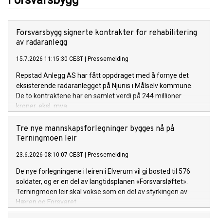
Forsvarsbygg
Forsvarsbygg signerte kontrakter for rehabilitering
av radaranlegg
15.7.2026 11:15:30 CEST
|
Pressemelding
Repstad Anlegg AS har fått oppdraget med å fornye det
eksisterende radaranlegget på Njunis i Målselv kommune.
De to kontraktene har en samlet verdi på 244 millioner
kroner, eksl. mva.
Tre nye mannskapsforlegninger bygges nå på
Terningmoen leir
23.6.2026 08:10:07 CEST
|
Pressemelding
De nye forlegningene i leiren i Elverum vil gi bosted til 576
soldater, og er en del av langtidsplanen «Forsvarsløftet».
Terningmoen leir skal vokse som en del av styrkingen av
Hæren og Forsvaret.