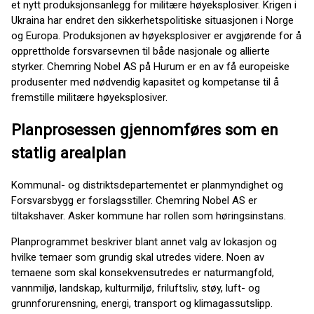
et nytt produksjonsanlegg for militære høyeksplosiver. Krigen i
Ukraina har endret den sikkerhetspolitiske situasjonen i Norge
og Europa. Produksjonen av høyeksplosiver er avgjørende for å
opprettholde forsvarsevnen til både nasjonale og allierte
styrker. Chemring Nobel AS på Hurum er en av få europeiske
produsenter med nødvendig kapasitet og kompetanse til å
fremstille militære høyeksplosiver.
Planprosessen gjennomføres som en
statlig arealplan
Kommunal- og distriktsdepartementet er planmyndighet og
Forsvarsbygg er forslagsstiller. Chemring Nobel AS er
tiltakshaver. Asker kommune har rollen som høringsinstans.
Planprogrammet beskriver blant annet valg av lokasjon og
hvilke temaer som grundig skal utredes videre. Noen av
temaene som skal konsekvensutredes er naturmangfold,
vannmiljø, landskap, kulturmiljø, friluftsliv, støy, luft- og
grunnforurensning, energi, transport og klimagassutslipp.