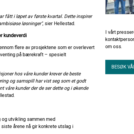
r fått i løpet av første kvartal. Dette inspirer
 ambisiøse løsninger"
, sier Hellestad.
I vårt presse
ker kundeverdi
kontaktperson
om oss.
gjennom flere av prosjektene som er overlevert
orventing på bærekraft – spesielt
BESØK VÅ
joner hos våre kunder krever de beste
vering og samspill har vist seg som et godt
nt våre kunder der de ser dette og i økende
llestad.
ng og utvikling sammen med
iste årene nå gir konkrete utslag i