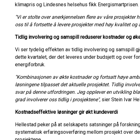
klimapris og Lindesnes helsehus fikk Energismartprisen.
"Vi er stolte over anerkjennelsen flere av våre prosjekter ha
oss til å fortsette å levere prosjekter med høy kvalitet og
Tidlig involvering og samspill reduserer kostnader og ø
Vi ser tydelig effekten av tidlig involvering og samspill 
dette kvartalet, der det leveres under budsjett og over f
energiforbruk.
"Kombinasjonen av økte kostnader og fortsatt høye ambis
løsningene tilpasset det aktuelle prosjektet. Tidlig invol
svar på denne utfordringen. Jeg opplever en utvikling bla
grad involverer oss tidlig i prosjektene",
sier Stein Ivar He
Kostnadseffektive løsninger gir økt kundeverdi
Hellestad peker på at selskapets satsninger på forskni
systematisk erfaringsoverføring mellom prosjekt over de s
prosjektene.