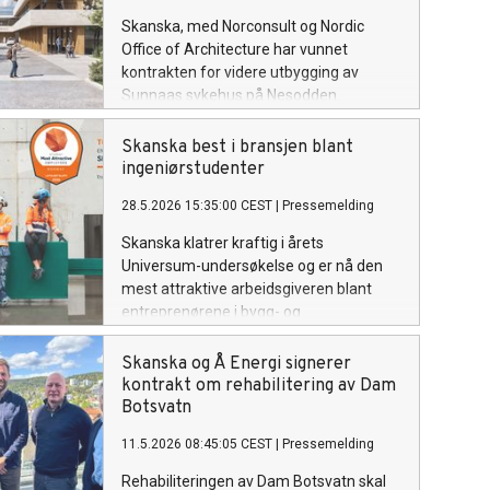
Skanska, med Norconsult og Nordic
Office of Architecture har vunnet
kontrakten for videre utbygging av
Sunnaas sykehus på Nesodden.
Prosjektet skal gi et mer moderne
rehabiliteringstilbud for pasienter fra
Skanska best i bransjen blant
hele landet.
ingeniørstudenter
28.5.2026 15:35:00 CEST
|
Pressemelding
Skanska klatrer kraftig i årets
Universum-undersøkelse og er nå den
mest attraktive arbeidsgiveren blant
entreprenørene i bygg- og
anleggsnæringen.
Skanska og Å Energi signerer
kontrakt om rehabilitering av Dam
Botsvatn
11.5.2026 08:45:05 CEST
|
Pressemelding
Rehabiliteringen av Dam Botsvatn skal