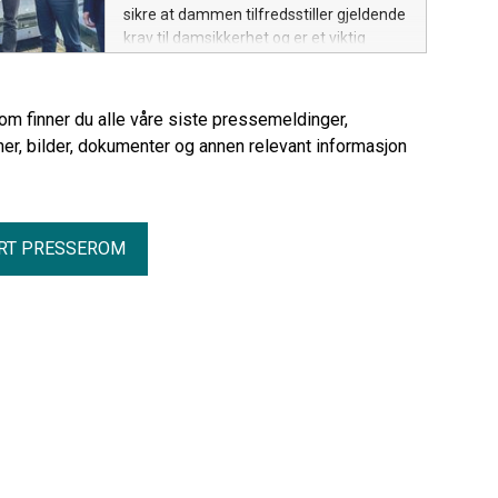
sikre at dammen tilfredsstiller gjeldende
krav til damsikkerhet og er et viktig
bidrag for å sikre en trygg og driftsikker
dam – og stabil vannkraftforsyning i
regionen. Dam Botsvatn tilhører et
rom finner du alle våre siste pressemeldinger,
sentralt regulerings- og inntaksmagasin
er, bilder, dokumenter og annen relevant informasjon
i Otravassdraget.
RT PRESSEROM