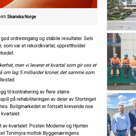
eim
Skanska Norge
 god ordreinngang og stabile resultater. Selv
, som var et rekordkvartal, opprettholder
arkedet.
erhet, men vi leverer et kvartal som gir oss et
å om lag 5 milliarder kroner, det samme som
ellestad.
gg til kontrahering av flere større
spill på rehabiliteringen av deler av Stortinget
nes. Boligmarkedet er fortsatt krevende noe
i kvartalet.
et av kvartalet. Posten Moderne og Hjorten
ektet Torvmyra mottok Byggenæringens