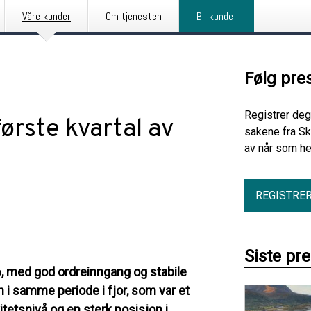
Våre kunder
Om tjenesten
Bli kunde
Følg pre
Registrer deg
første kvartal av
sakene fra S
av når som he
REGISTRE
Siste pr
26, med god ordreinngang og stabile
 i samme periode i fjor, som var et
itetsnivå og en sterk posisjon i