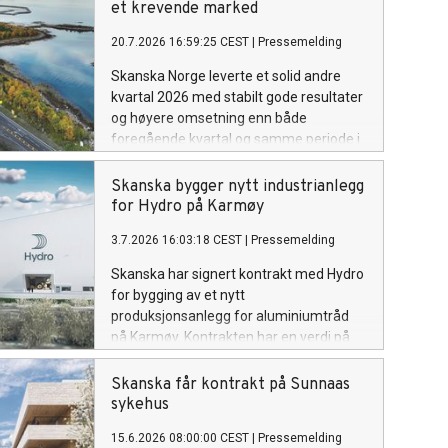
et krevende marked
20.7.2026 16:59:25 CEST
|
Pressemelding
Skanska Norge leverte et solid andre
kvartal 2026 med stabilt gode resultater
og høyere omsetning enn både
foregående kvartal og samme periode i
fjor.
Skanska bygger nytt industrianlegg
for Hydro på Karmøy
3.7.2026 16:03:18 CEST
|
Pressemelding
Skanska har signert kontrakt med Hydro
for bygging av et nytt
produksjonsanlegg for aluminiumtråd
på Karmøy. Kontrakten har en verdi på
om lag 1,1 milliarder kroner og vil bli
bokført i tredje kvartal 2026.
Skanska får kontrakt på Sunnaas
sykehus
15.6.2026 08:00:00 CEST
|
Pressemelding