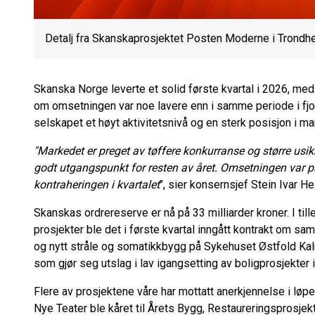
Detalj fra Skanskaprosjektet Posten Moderne i Trondh
Skanska Norge leverte et solid første kvartal i 2026, med
om omsetningen var noe lavere enn i samme periode i fjor
selskapet et høyt aktivitetsnivå og en sterk posisjon i m
"Markedet er preget av tøffere konkurranse og større usikk
godt utgangspunkt for resten av året. Omsetningen var p
kontraheringen i kvartalet
", sier konsernsjef Stein Ivar H
Skanskas ordrereserve er nå på 33 milliarder kroner. I tille
prosjekter ble det i første kvartal inngått kontrakt om sam
og nytt stråle og somatikkbygg på Sykehuset Østfold Kal
som gjør seg utslag i lav igangsetting av boligprosjekter 
Flere av prosjektene våre har mottatt anerkjennelse i løp
Nye Teater ble kåret til Årets Bygg, Restaureringsprosj