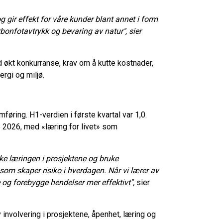
 og gir effekt for våre kunder blant annet i form
rbonfotavtrykk og bevaring av natur", sier
d økt konkurranse, krav om å kutte kostnader,
ergi og miljø.
føring. H1-verdien i første kvartal var 1,0.
e 2026, med «læring for livet» som
ke læringen i prosjektene og bruke
 som skaper risiko i hverdagen. Når vi lærer av
e og forebygge hendelser mer effektivt",
sier
nvolvering i prosjektene, åpenhet, læring og