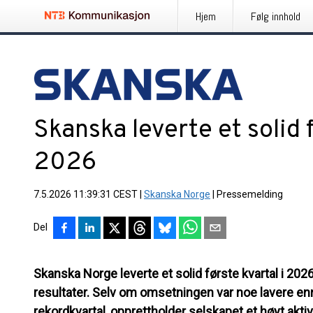
Hjem
Følg innhold
Skanska leverte et solid 
2026
7.5.2026 11:39:31 CEST
|
Skanska Norge
|
Pressemelding
Del
Skanska Norge leverte et solid første kvartal i 20
resultater. Selv om omsetningen var noe lavere enn
rekordkvartal, opprettholder selskapet et høyt aktiv