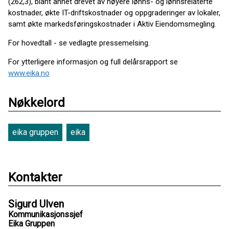
(262,3), blant annet drevet av høyere lønns- og lønnsrelaterte
kostnader, økte IT-driftskostnader og oppgraderinger av lokaler,
samt økte markedsføringskostnader i Aktiv Eiendomsmegling.
For hovedtall - se vedlagte pressemelsing.
For ytterligere informasjon og full delårsrapport se
www.eika.no
Nøkkelord
eika gruppen
eika
Kontakter
Sigurd Ulven
Kommunikasjonssjef
Eika Gruppen