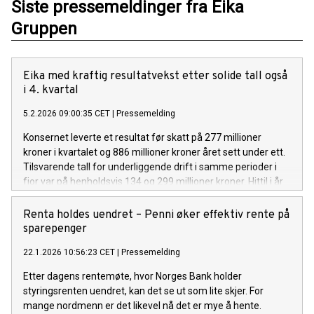
Siste pressemeldinger fra Eika
Gruppen
Eika med kraftig resultatvekst etter solide tall også
i 4. kvartal
5.2.2026 09:00:35 CET
|
Pressemelding
Konsernet leverte et resultat før skatt på 277 millioner
kroner i kvartalet og 886 millioner kroner året sett under ett.
Tilsvarende tall for underliggende drift i samme perioder i
fjor var på henholdsvis 134 og 299 millioner kroner. Hittil i år
er totalresultatet på 848 millioner kroner (etter skatt), mot
6,2 milliarder kroner samme periode i fjor som inkluderer
Renta holdes uendret – Penni øker effektiv rente på
gevinst ved salg av Eika Forsikring. Gevinsten utgjorde om
sparepenger
lag 5,9 milliarder kroner.
22.1.2026 10:56:23 CET
|
Pressemelding
Etter dagens rentemøte, hvor Norges Bank holder
styringsrenten uendret, kan det se ut som lite skjer. For
mange nordmenn er det likevel nå det er mye å hente.