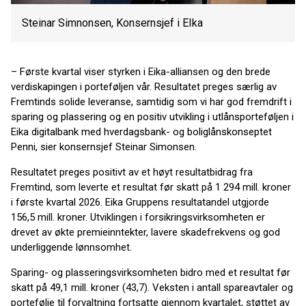
Steinar Simnonsen, Konsernsjef i EIka
– Første kvartal viser styrken i Eika-alliansen og den brede
verdiskapingen i porteføljen vår. Resultatet preges særlig av
Fremtinds solide leveranse, samtidig som vi har god fremdrift i
sparing og plassering og en positiv utvikling i utlånsporteføljen i
Eika digitalbank med hverdagsbank- og boliglånskonseptet
Penni, sier konsernsjef Steinar Simonsen.
Resultatet preges positivt av et høyt resultatbidrag fra
Fremtind, som leverte et resultat før skatt på 1 294 mill. kroner
i første kvartal 2026. Eika Gruppens resultatandel utgjorde
156,5 mill. kroner. Utviklingen i forsikringsvirksomheten er
drevet av økte premieinntekter, lavere skadefrekvens og god
underliggende lønnsomhet.
Sparing- og plasseringsvirksomheten bidro med et resultat før
skatt på 49,1 mill. kroner (43,7). Veksten i antall spareavtaler og
portefølje til forvaltning fortsatte gjennom kvartalet, støttet av