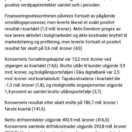
positive verdipapirinntekter samlet sett i perioden.
Finansieringsvirksomheten påvirkes fortsatt av pågående
omstillingsprosesser, men leverte likevel et svakt positivt
resultat i kvartalet (1,3 mill. kroner). Aktiv Eiendom preges av
noe lavere aktivitet i boligmarkedet og økte kostnader knyttet til
markedsføring og profilering, men leverte fortsatt et positivt
resultat før skatt på 0,6 mill. kroner (4,0).
Konsernets forvaltningskapital var 15,2 mrd. kroner ved
utgangen av kvartalet (14,6). Brutto utlån til kunder utgjorde 3,9
mrd. kroner, og boliglånsporteføljen i Eika digitalbank var 2,5
mrd. kroner ved kvartalsslutt. Tapskostnadene i kvartalet ble
-1,3 mill. kroner (1,8), og misligholdte engasjementer utgjorde
1,4 prosent av samlet brutto utlånsportefølje (3,7).
Konsernets resultat etter skatt endte på 186,7 mill. kroner i
første kvartal (141,6).
Netto driftsinntekter utgjorde 493,9 mill. kroner (416,0).
Konsernets samlede driftskostnader utgjorde 293,8 mill. kroner