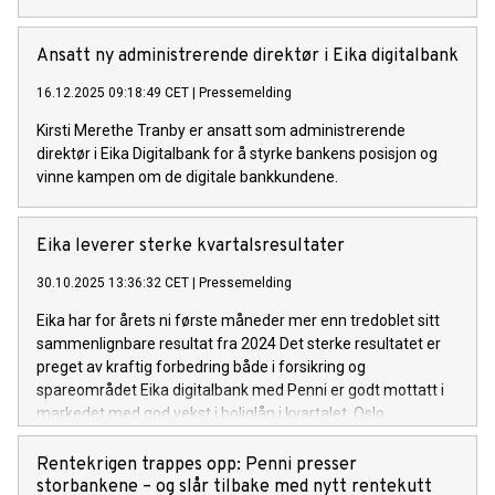
Ansatt ny administrerende direktør i Eika digitalbank
16.12.2025 09:18:49 CET
|
Pressemelding
Kirsti Merethe Tranby er ansatt som administrerende
direktør i Eika Digitalbank for å styrke bankens posisjon og
vinne kampen om de digitale bankkundene.
Eika leverer sterke kvartalsresultater
30.10.2025 13:36:32 CET
|
Pressemelding
Eika har for årets ni første måneder mer enn tredoblet sitt
sammenlignbare resultat fra 2024 Det sterke resultatet er
preget av kraftig forbedring både i forsikring og
spareområdet Eika digitalbank med Penni er godt mottatt i
markedet med god vekst i boliglån i kvartalet. Oslo,
30.10.2015 Eika konsernet leverte et resultat før skatt på
260 millioner kroner i årets tredje kvartal, mot tilsvarende
Rentekrigen trappes opp: Penni presser
113 millioner i samme periode i fjor. Hittil i år er resultat før
storbankene – og slår tilbake med nytt rentekutt