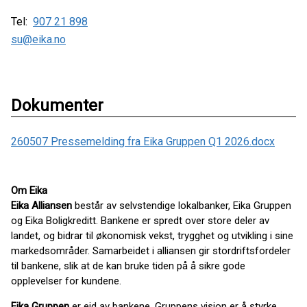
Tel:
907 21 898
su@eika.no
Dokumenter
260507 Pressemelding fra Eika Gruppen Q1 2026.docx
Om Eika
Eika Alliansen
består av selvstendige lokalbanker, Eika Gruppen
og Eika Boligkreditt. Bankene er spredt over store deler av
landet, og bidrar til økonomisk vekst, trygghet og utvikling i sine
markedsområder. Samarbeidet i alliansen gir stordriftsfordeler
til bankene, slik at de kan bruke tiden på å sikre gode
opplevelser for kundene.
Eika Gruppen
er eid av bankene. Gruppens visjon er å styrke