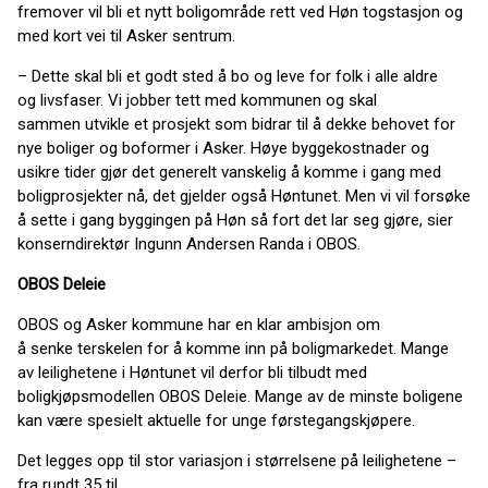
fremover vil bli et nytt boligområde rett ved Høn togstasjon og
med kort vei til Asker sentrum.
– Dette skal bli et godt sted å bo og leve for folk i alle aldre
og livsfaser. Vi jobber tett med kommunen og skal
sammen utvikle et prosjekt som bidrar til å dekke behovet for
nye boliger og boformer i Asker. Høye byggekostnader og
usikre tider gjør det generelt vanskelig å komme i gang med
boligprosjekter nå, det gjelder også Høntunet. Men vi vil forsøke
å sette i gang byggingen på Høn så fort det lar seg gjøre, sier
konserndirektør Ingunn Andersen Randa i OBOS.
OBOS Deleie
OBOS og Asker kommune har en klar ambisjon om
å senke terskelen for å komme inn på boligmarkedet. Mange
av leilighetene i Høntunet vil derfor bli tilbudt med
boligkjøpsmodellen OBOS Deleie. Mange av de minste boligene
kan være spesielt aktuelle for unge førstegangskjøpere.
Det legges opp til stor variasjon i størrelsene på leilighetene –
fra rundt 35 til