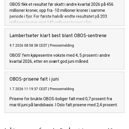
OBOS fikk et resultat før skatt i andre kvartal 2026 på 456
millioner kroner, opp fra -10 millioner kroner i samme
periode i fjor. For første halvår endte resultatet på 203
millioner kroner mot 145 millioner kroner i fjor.
Lambertseter klart best blant OBOS-sentrene
9.7.2026 08:58:38 CEST
|
Pressemelding
OBOS’ fem kjøpesentre vokste med 4, 5 prosent i andre
kvartal 2026, etter en svært god juni måned.
OBOS-prisene falt i juni
1.7.2026 11:19:37 CEST
|
Pressemelding
Prisene for brukte OBOS-boliger falt med 0,7 prosent fra
mai til juni på landsbasis. I Oslo falt prisene med 2,4 prosent.