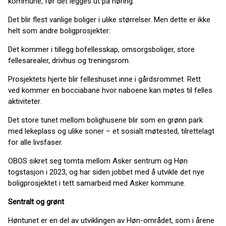
kommune, før det legges ut på høring.
Det blir flest vanlige boliger i ulike størrelser. Men dette er ikke
helt som andre boligprosjekter:
Det kommer i tillegg bofellesskap, omsorgsboliger, store
fellesarealer, drivhus og treningsrom.
Prosjektets hjerte blir felleshuset inne i gårdsrommet. Rett
ved kommer en bocciabane hvor naboene kan møtes til felles
aktiviteter.
Det store tunet mellom bolighusene blir som en grønn park
med lekeplass og ulike soner – et sosialt møtested, tilrettelagt
for alle livsfaser.
OBOS sikret seg tomta mellom Asker sentrum og Høn
togstasjon i 2023, og har siden jobbet med å utvikle det nye
boligprosjektet i tett samarbeid med Asker kommune.
Sentralt og grønt
Høntunet er en del av utviklingen av Høn-området, som i årene