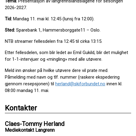
Tema:
Presentasjon av langrennslandslagene for sesongen
2026-2027.
Tid:
Mandag 11. mai kl. 12:45 (lunsj fra 12:00).
Sted:
Sparebank 1, Hammersborggate11 – Oslo.
NTB streamer fellesdelen fra 12:45 til cirka 13:15.
Etter fellesdelen, som blir ledet av Emil Gukild, blir det mulighet
for 1-1-intervjuer og «mingling» med alle utøvere.
Meld inn ønsker på hvilke utøvere dere vil prate med.
Påmelding med navn og tlf. nummer (raskere ekspedering
gjennom resepsjonen) til
herland@skiforbundet.no
innen kl.
08:00 mandag 11. mai.
Kontakter
Claes-Tommy Herland
Mediekontakt Langrenn