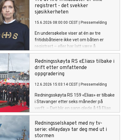
registrert - det svekker
sjøsikkerheten
15.6.2026 08:00:00 CEST
|
Pressemelding
En undersøkelse viser at én av tre
fritidsbåteiere ikke vet om båten er
registrert – eller har latt være å
registrere den. I praksis er bare én av fire
fritidsbåter i Norge registrert. Det
Redningsskøyta RS «Elias» tilbake i
bekymrer Redningsselskapet.
drift etter omfattende
oppgradering
12.6.2026 15:03:14 CEST
|
Pressemelding
Redningsskøyta RS 159 «Elias» er tilbake
i Stavanger etter seks måneder på
verft. – Det blir en sann glede å få Elias
tilbake i operativ tjeneste her i Rogaland,
sier operativ leder i RSRK Stavanger,
Redningsselskapet med ny tv-
Bengt Olav Gåsøy.
serie: «Mayday» tar deg med ut i
stormen