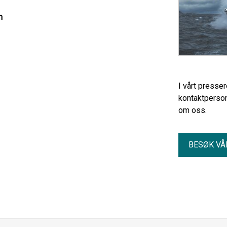
n
I vårt presse
kontaktperson
om oss.
BESØK VÅ