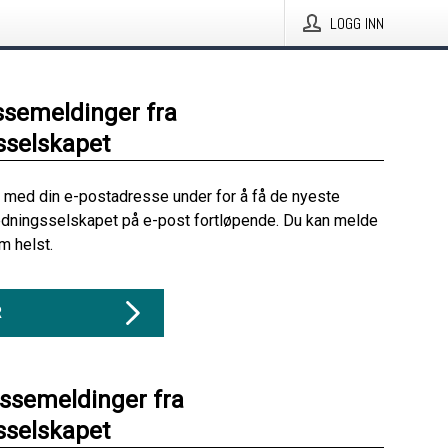
LOGG INN
ssemeldinger fra
sselskapet
 med din e-postadresse under for å få de nyeste
edningsselskapet på e-post fortløpende. Du kan melde
m helst.
R
essemeldinger fra
sselskapet