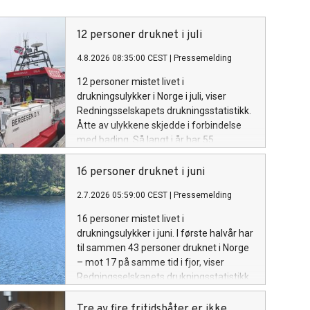
12 personer druknet i juli
4.8.2026 08:35:00 CEST
|
Pressemelding
12 personer mistet livet i
drukningsulykker i Norge i juli, viser
Redningsselskapets drukningsstatistikk.
Åtte av ulykkene skjedde i forbindelse
med bading. Så langt i år har 55
personer druknet, noe som er seks flere
enn i hele 2025.
16 personer druknet i juni
2.7.2026 05:59:00 CEST
|
Pressemelding
16 personer mistet livet i
drukningsulykker i juni. I første halvår har
til sammen 43 personer druknet i Norge
– mot 17 på samme tid i fjor, viser
Redningsselskapets drukningsstatistikk.
Tre av fire fritidsbåter er ikke