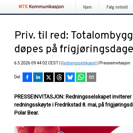
Hjem
Følg innhold
Priv. til red: Totalomby
døpes på frigjøringsdage
6.5.2026 09:44:02 CEST
|
Redningsselskapet
|
Presseinvitasjon
Del
PRESSEINVITASJON: Redningsselskapet inviterer p
redningsskøyte i Fredrikstad 8. mai, på frigjørin
Polar Bear.