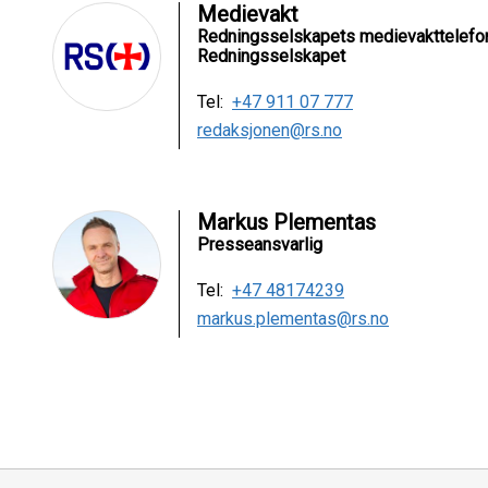
Medievakt
Redningsselskapets medievakttelefo
Redningsselskapet
Tel:
+47 911 07 777
redaksjonen@rs.no
Markus Plementas
Presseansvarlig
Tel:
+47 48174239
markus.plementas@rs.no