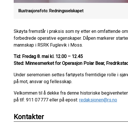
Illustrasjonsfoto: Redningsselskapet
Skøyta fremstår i praksis som ny etter en omfattende o
forbedrede operative egenskaper. Dåpen markerer starten p
mannskap i RSRK Fuglevik i Moss.
Tid: Fredag 8. mai kl. 12.00 – 12.45
Sted: Minnesmerket for Operasjon Polar Bear, Fredriksta
Under seremonien settes fartøyets fremtidige rolle i sjø
på mot, ansvar og fellesskap.
Velkommen til å dekke fra denne historiske begivenhete
på tlf: 911 07 777 eller på epost:
redaksjonen@rs.no
Kontakter