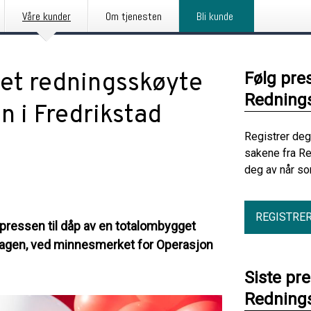
Våre kunder
Om tjenesten
Bli kunde
gget redningsskøyte
Følg pre
Redning
n i Fredrikstad
Registrer deg
sakene fra R
deg av når so
REGISTRE
ressen til dåp av en totalombygget
gsdagen, ved minnesmerket for Operasjon
Siste pr
Redning