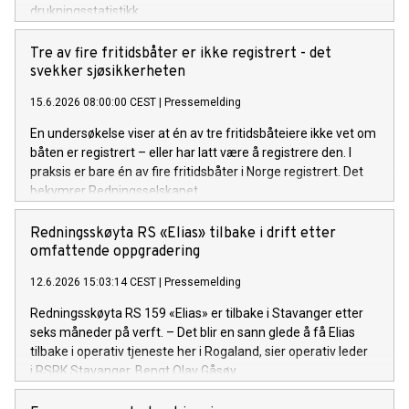
drukningsstatistikk.
Tre av fire fritidsbåter er ikke registrert - det
svekker sjøsikkerheten
15.6.2026 08:00:00 CEST
|
Pressemelding
En undersøkelse viser at én av tre fritidsbåteiere ikke vet om
båten er registrert – eller har latt være å registrere den. I
praksis er bare én av fire fritidsbåter i Norge registrert. Det
bekymrer Redningsselskapet.
Redningsskøyta RS «Elias» tilbake i drift etter
omfattende oppgradering
12.6.2026 15:03:14 CEST
|
Pressemelding
Redningsskøyta RS 159 «Elias» er tilbake i Stavanger etter
seks måneder på verft. – Det blir en sann glede å få Elias
tilbake i operativ tjeneste her i Rogaland, sier operativ leder
i RSRK Stavanger, Bengt Olav Gåsøy.