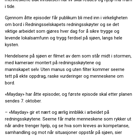
i tide.
Gjennom åtte episoder får publikum bli med inn i virkeligheten
om bord i Redningsselskapets redningsskøyter og se det
viktige arbeidet som gjøres hver dag for å sikre trygge og
levende lokalsamfunn og trygg ferdsel på sjøen, langs hele
kysten.
Hendelsene på sjøen er filmet av dem som står midt i stormen,
med kameraer montert på redningsskøytene og
mannskapet selv. Uten manus og uten filter kommer seerne
tett på ekte oppdrag, raske vurderinger og menneskene om
bord.
«Mayday» har åtte episoder, og første episode skal etter planen
sendes 7. oktober.
– «Mayday» gir et nært og ærlig innblikk i arbeidet på
redningsskøytene. Seerne får møte menneskene som rykker ut
når andre trenger hjelp, og se hva som kreves av kompetanse,
samhandling og mot når situasjoner oppstår på sjøen, sier