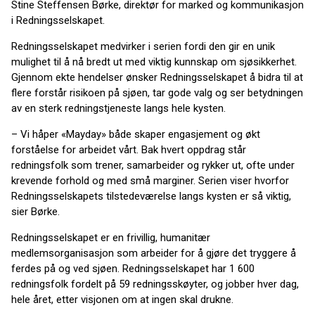
Stine Steffensen Børke, direktør for marked og kommunikasjon
i Redningsselskapet.
Redningsselskapet medvirker i serien fordi den gir en unik
mulighet til å nå bredt ut med viktig kunnskap om sjøsikkerhet.
Gjennom ekte hendelser ønsker Redningsselskapet å bidra til at
flere forstår risikoen på sjøen, tar gode valg og ser betydningen
av en sterk redningstjeneste langs hele kysten.
– Vi håper «Mayday» både skaper engasjement og økt
forståelse for arbeidet vårt. Bak hvert oppdrag står
redningsfolk som trener, samarbeider og rykker ut, ofte under
krevende forhold og med små marginer. Serien viser hvorfor
Redningsselskapets tilstedeværelse langs kysten er så viktig,
sier Børke.
Redningsselskapet er en frivillig, humanitær
medlemsorganisasjon som arbeider for å gjøre det tryggere å
ferdes på og ved sjøen. Redningsselskapet har 1 600
redningsfolk fordelt på 59 redningsskøyter, og jobber hver dag,
hele året, etter visjonen om at ingen skal drukne.