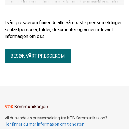
prosjekter, mens større og mer komplekse prosjekter samles
ved fabrikken i Töreboda. Endringen berører om lag 20
stillinger.
I vårt presserom finner du alle våre siste pressemeldinger,
kontaktpersoner, bilder, dokumenter og annen relevant
informasjon om oss.
BESØK VÅRT PRESSEROM
Vil du sende en pressemelding fra NTB Kommunikasjon?
Her finner du mer informasjon om tjenesten