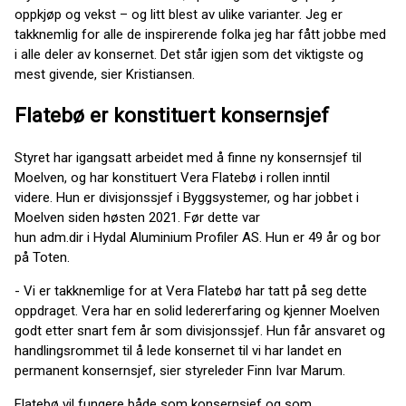
oppkjøp og vekst – og litt blest av ulike varianter. Jeg er
takknemlig for alle de inspirerende folka jeg har fått jobbe med
i alle deler av konsernet. Det står igjen som det viktigste og
mest givende, sier Kristiansen.
Flatebø er konstituert konsernsjef
Styret har igangsatt arbeidet med å finne ny konsernsjef til
Moelven, og har konstituert Vera Flatebø i rollen inntil
videre. Hun er divisjonssjef i Byggsystemer, og har jobbet i
Moelven siden høsten 2021. Før dette var
hun adm.dir i Hydal Aluminium Profiler AS. Hun er 49 år og bor
på Toten.
- Vi er takknemlige for at Vera Flatebø har tatt på seg dette
oppdraget. Vera har en solid ledererfaring og kjenner Moelven
godt etter snart fem år som divisjonssjef. Hun får ansvaret og
handlingsrommet til å lede konsernet til vi har landet en
permanent konsernsjef, sier styreleder Finn Ivar Marum.
Flatebø vil fungere både som konsernsjef og som