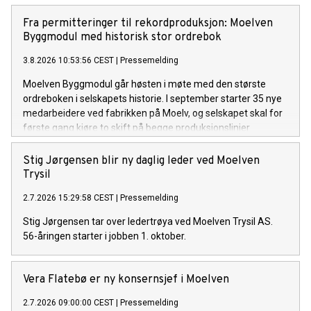
Fra permitteringer til rekordproduksjon: Moelven
Byggmodul med historisk stor ordrebok
3.8.2026 10:53:56 CEST
|
Pressemelding
Moelven Byggmodul går høsten i møte med den største
ordreboken i selskapets historie. I september starter 35 nye
medarbeidere ved fabrikken på Moelv, og selskapet skal for
første gang kjøre to skift på begge produksjonslinjer
samtidig. Det skjer mindre enn ett år etter at rundt 100
ansatte ble permittert.
Stig Jørgensen blir ny daglig leder ved Moelven
Trysil
2.7.2026 15:29:58 CEST
|
Pressemelding
Stig Jørgensen tar over ledertrøya ved Moelven Trysil AS.
56-åringen starter i jobben 1. oktober.
Vera Flatebø er ny konsernsjef i Moelven
2.7.2026 09:00:00 CEST
|
Pressemelding