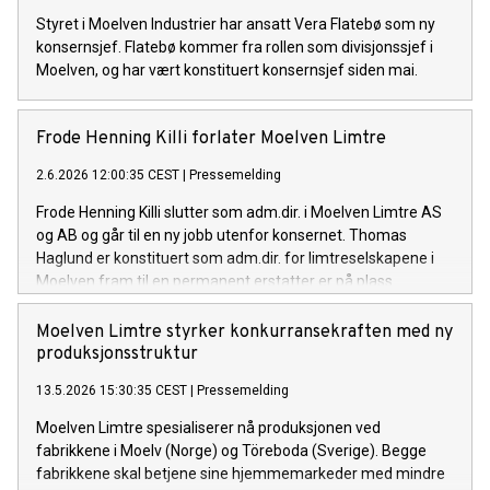
Styret i Moelven Industrier har ansatt Vera Flatebø som ny
konsernsjef. Flatebø kommer fra rollen som divisjonssjef i
Moelven, og har vært konstituert konsernsjef siden mai.
Frode Henning Killi forlater Moelven Limtre
2.6.2026 12:00:35 CEST
|
Pressemelding
Frode Henning Killi slutter som adm.dir. i Moelven Limtre AS
og AB og går til en ny jobb utenfor konsernet. Thomas
Haglund er konstituert som adm.dir. for limtreselskapene i
Moelven fram til en permanent erstatter er på plass.
Moelven Limtre styrker konkurransekraften med ny
produksjonsstruktur
13.5.2026 15:30:35 CEST
|
Pressemelding
Moelven Limtre spesialiserer nå produksjonen ved
fabrikkene i Moelv (Norge) og Töreboda (Sverige). Begge
fabrikkene skal betjene sine hjemmemarkeder med mindre