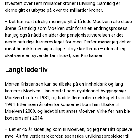
investert over fem milliarder kroner i utvikling. Samtidig er
eierne gitt et utbytte på over tre milliarder kroner.
– Det har vært utrolig meningsfylt å få lede Moelven i alle disse
årene. Samtidig som Moelven står foran en endringsprosess,
har jeg også nådd en alder der pensjonisttilværelsen er det
neste naturlige karrieresteget for meg. Derfor mener jeg det er
mest hensiktsmessig å slippe til nye krefter nå – uten at jeg
skal være en syvende far i huset, sier Kristiansen.
Langt lederliv
Morten Kristiansen kan se tilbake på en innholdsrik og lang
karriere i Moelven. Han startet som nyutdannet byggingeniør i
Moelven Limtre i 1981, og hadde flere roller i selskapet fram til
1994. Etter noen år utenfor konsernet kom han tilbake til
Moelven i 2000, og ledet blant annet Moelven Virke før han ble
konsernsjef i 2014.
– Det er 45 år siden jeg kom til Moelven, og jeg har fått oppleve
mye. Alt fra verdensrekorder, spenstige utviklingsprosjekter til