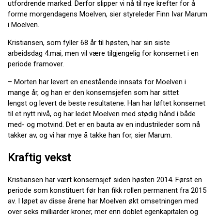
utfordrende marked. Derfor slipper vi nå til nye krefter for å
forme morgendagens Moelven, sier styreleder Finn Ivar Marum
i Moelven.
Kristiansen, som fyller 68 år til høsten, har sin siste
arbeidsdag 4.mai, men vil være tilgjengelig for konsernet i en
periode framover.
– Morten har levert en enestående innsats for Moelven i
mange år, og han er den konsernsjefen som har sittet
lengst og levert de beste resultatene. Han har løftet konsernet
til et nytt nivå, og har ledet Moelven med stødig hånd i både
med- og motvind. Det er en bauta av en industrileder som nå
takker av, og vi har mye å takke han for, sier Marum.
Kraftig vekst
Kristiansen har vært konsernsjef siden høsten 2014. Først en
periode som konstituert før han fikk rollen permanent fra 2015
av. I løpet av disse årene har Moelven økt omsetningen med
over seks milliarder kroner, mer enn doblet egenkapitalen og