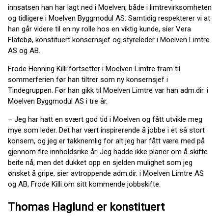
innsatsen han har lagt ned i Moelven, både i limtrevirksomheten
og tidligere i Moelven Byggmodul AS. Samtidig respekterer vi at
han går videre til en ny rolle hos en viktig kunde, sier Vera
Flatebø, konstituert konsernsjef og styreleder i Moelven Limtre
AS og AB.
Frode Henning Killi fortsetter i Moelven Limtre fram til
sommerferien før han tiltrer som ny konsernsjef i
Tindegruppen. Før han gikk til Moelven Limtre var han adm.dir. i
Moelven Byggmodul AS i tre år.
– Jeg har hatt en svært god tid i Moelven og fått utvikle meg
mye som leder. Det har vært inspirerende å jobbe i et så stort
konsern, og jeg er takknemlig for alt jeg har fått være med på
gjennom fire innholdsrike år. Jeg hadde ikke planer om å skifte
beite nå, men det dukket opp en sjelden mulighet som jeg
ønsket å gripe, sier avtroppende adm.dir. i Moelven Limtre AS
og AB, Frode Killi om sitt kommende jobbskifte.
Thomas Haglund er konstituert