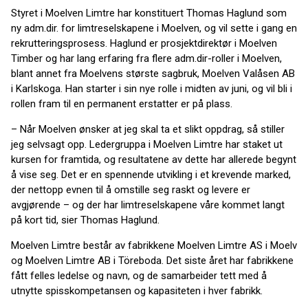
Styret i Moelven Limtre har konstituert Thomas Haglund som
ny adm.dir. for limtreselskapene i Moelven, og vil sette i gang en
rekrutteringsprosess. Haglund er prosjektdirektør i Moelven
Timber og har lang erfaring fra flere adm.dir-roller i Moelven,
blant annet fra Moelvens største sagbruk, Moelven Valåsen AB
i Karlskoga. Han starter i sin nye rolle i midten av juni, og vil bli i
rollen fram til en permanent erstatter er på plass.
– Når Moelven ønsker at jeg skal ta et slikt oppdrag, så stiller
jeg selvsagt opp. Ledergruppa i Moelven Limtre har staket ut
kursen for framtida, og resultatene av dette har allerede begynt
å vise seg. Det er en spennende utvikling i et krevende marked,
der nettopp evnen til å omstille seg raskt og levere er
avgjørende – og der har limtreselskapene våre kommet langt
på kort tid, sier Thomas Haglund.
Moelven Limtre består av fabrikkene Moelven Limtre AS i Moelv
og Moelven Limtre AB i Töreboda. Det siste året har fabrikkene
fått felles ledelse og navn, og de samarbeider tett med å
utnytte spisskompetansen og kapasiteten i hver fabrikk.