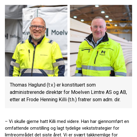
Thomas Haglund (t.v.) er konstituert som
administrerende direktør for Moelven Limtre AS og AB,
etter at Frode Henning Killi (t.h.) fratrer som adm. dir.
– Vi skulle gjerne hatt Killi med videre. Han har gjennomført en
omfattende omstilling og lagt tydelige vekststrategier for
limtreområdet det siste året. Vi er svært takknemlige for