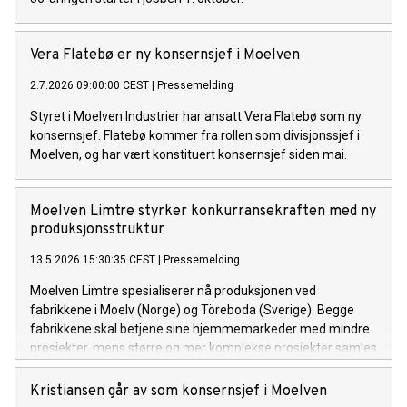
Vera Flatebø er ny konsernsjef i Moelven
2.7.2026 09:00:00 CEST
|
Pressemelding
Styret i Moelven Industrier har ansatt Vera Flatebø som ny
konsernsjef. Flatebø kommer fra rollen som divisjonssjef i
Moelven, og har vært konstituert konsernsjef siden mai.
Moelven Limtre styrker konkurransekraften med ny
produksjonsstruktur
13.5.2026 15:30:35 CEST
|
Pressemelding
Moelven Limtre spesialiserer nå produksjonen ved
fabrikkene i Moelv (Norge) og Töreboda (Sverige). Begge
fabrikkene skal betjene sine hjemmemarkeder med mindre
prosjekter, mens større og mer komplekse prosjekter samles
ved fabrikken i Töreboda. Endringen berører om lag 20
stillinger.
Kristiansen går av som konsernsjef i Moelven