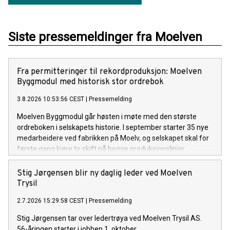
Siste pressemeldinger fra Moelven
Fra permitteringer til rekordproduksjon: Moelven
Byggmodul med historisk stor ordrebok
3.8.2026 10:53:56 CEST
|
Pressemelding
Moelven Byggmodul går høsten i møte med den største
ordreboken i selskapets historie. I september starter 35 nye
medarbeidere ved fabrikken på Moelv, og selskapet skal for
første gang kjøre to skift på begge produksjonslinjer
samtidig. Det skjer mindre enn ett år etter at rundt 100
ansatte ble permittert.
Stig Jørgensen blir ny daglig leder ved Moelven
Trysil
2.7.2026 15:29:58 CEST
|
Pressemelding
Stig Jørgensen tar over ledertrøya ved Moelven Trysil AS.
56-åringen starter i jobben 1. oktober.