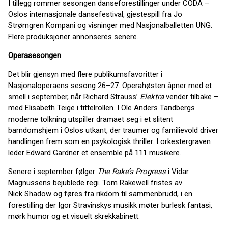
I tillegg rommer sesongen danseforestillinger under CODA –
Oslos internasjonale dansefestival, gjestespill fra Jo
Strømgren Kompani og visninger med Nasjonalballetten UNG.
Flere produksjoner annonseres senere.
Operasesongen
Det blir gjensyn med flere publikumsfavoritter i
Nasjonaloperaens sesong 26–27. Operahøsten åpner med et
smell i september, når Richard Strauss’
Elektra
vender tilbake –
med Elisabeth Teige i tittelrollen. I Ole Anders Tandbergs
moderne tolkning utspiller dramaet seg i et slitent
barndomshjem i Oslos utkant, der traumer og familievold driver
handlingen frem som en psykologisk thriller. I orkestergraven
leder Edward Gardner et ensemble på 111 musikere.
Senere i september følger
The Rake’s Progress
i Vidar
Magnussens bejublede regi. Tom Rakewell fristes av
Nick Shadow og føres fra rikdom til sammenbrudd, i en
forestilling der Igor Stravinskys musikk møter burlesk fantasi,
mørk humor og et visuelt skrekkabinett.