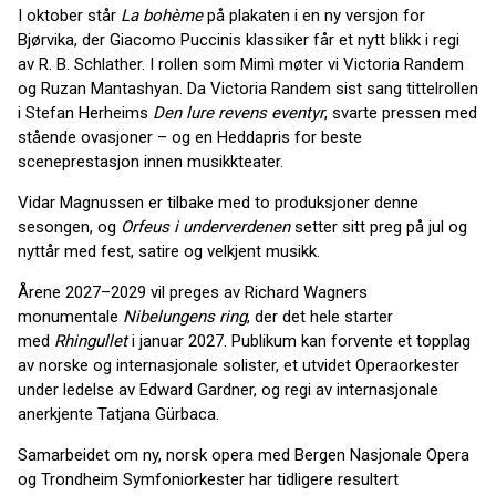
I oktober står
La bohème
på plakaten i en ny versjon for
Bjørvika, der Giacomo Puccinis klassiker får et nytt blikk i regi
av R. B. Schlather. I rollen som Mimì møter vi Victoria Randem
og Ruzan Mantashyan. Da Victoria Randem sist sang tittelrollen
i Stefan Herheims
Den lure revens eventyr
, svarte pressen med
stående ovasjoner – og en Heddapris for beste
sceneprestasjon innen musikkteater.
Vidar Magnussen er tilbake med to produksjoner denne
sesongen, og
Orfeus i underverdenen
setter sitt preg på jul og
nyttår med fest, satire og velkjent musikk.
Årene 2027–2029 vil preges av Richard Wagners
monumentale
Nibelungens ring
, der det hele starter
med
Rhingullet
i januar 2027. Publikum kan forvente et topplag
av norske og internasjonale solister, et utvidet Operaorkester
under ledelse av Edward Gardner, og regi av internasjonale
anerkjente Tatjana Gürbaca.
Samarbeidet om ny, norsk opera med Bergen Nasjonale Opera
og Trondheim Symfoniorkester har tidligere resultert