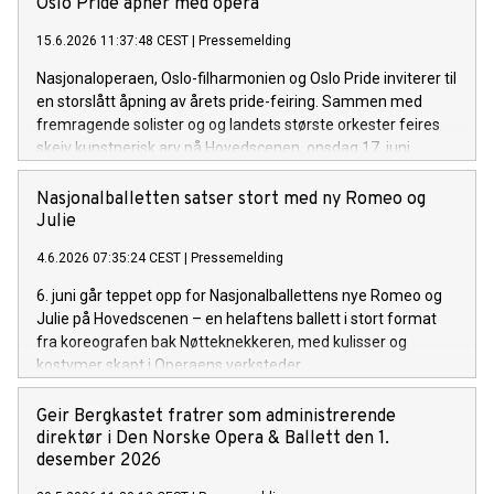
Oslo Pride åpner med opera
15.6.2026 11:37:48 CEST
|
Pressemelding
Nasjonaloperaen, Oslo-filharmonien og Oslo Pride inviterer til
en storslått åpning av årets pride-feiring. Sammen med
fremragende solister og og landets største orkester feires
skeiv kunstnerisk arv på Hovedscenen, onsdag 17. juni.
Nasjonalballetten satser stort med ny Romeo og
Julie
4.6.2026 07:35:24 CEST
|
Pressemelding
6. juni går teppet opp for Nasjonalballettens nye Romeo og
Julie på Hovedscenen – en helaftens ballett i stort format
fra koreografen bak Nøtteknekkeren, med kulisser og
kostymer skapt i Operaens verksteder.
Geir Bergkastet fratrer som administrerende
direktør i Den Norske Opera & Ballett den 1.
desember 2026