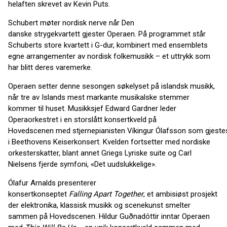
helaften skrevet av Kevin Puts.
Schubert møter nordisk nerve når Den
danske strygekvartett gjester Operaen. På programmet står
Schuberts store kvartett i G-dur, kombinert med ensemblets
egne arrangementer av nordisk folkemusikk – et uttrykk som
har blitt deres varemerke.
Operaen setter denne sesongen søkelyset på islandsk musikk,
når tre av Islands mest markante musikalske stemmer
kommer til huset. Musikksjef Edward Gardner leder
Operaorkestret i en storslått konsertkveld på
Hovedscenen med stjernepianisten Víkingur Ólafsson som gjestes
i Beethovens Keiserkonsert. Kvelden fortsetter med nordiske
orkesterskatter, blant annet Griegs Lyriske suite og Carl
Nielsens fjerde symfoni, «Det uudslukkelige».
Ólafur Arnalds presenterer
konsertkonseptet
Falling Apart Together
, et ambisiøst prosjekt
der elektronika, klassisk musikk og scenekunst smelter
sammen på Hovedscenen. Hildur Guðnadóttir inntar Operaen