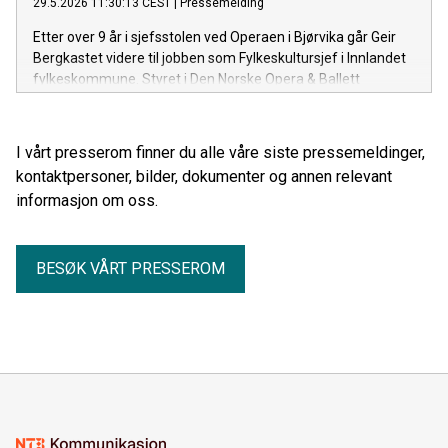
29.5.2026 11:30:13 CEST
|
Pressemelding
Etter over 9 år i sjefsstolen ved Operaen i Bjørvika går Geir
Bergkastet videre til jobben som Fylkeskultursjef i Innlandet
fylkeskommune. Styret i Den Norske Opera & Ballett
iverksetter umiddelbart arbeidet med å finne hans
etterfølger.
I vårt presserom finner du alle våre siste pressemeldinger,
kontaktpersoner, bilder, dokumenter og annen relevant
informasjon om oss.
BESØK VÅRT PRESSEROM