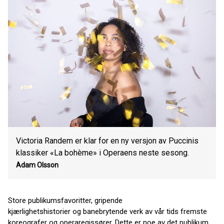
Victoria Randem er klar for en ny versjon av Puccinis
klassiker «La bohème» i Operaens neste sesong.
Adam Olsson
Store publikumsfavoritter, gripende
kjærlighetshistorier og banebrytende verk av vår tids fremste
koreografer og operaregissører. Dette er noe av det publikum