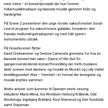
med
Vetra
– et konsertprosjekt der hun forener
folkemusikktradisjon og klassisk musikk gjennom fiolin og
hardingfele.
På Scene 2 presenterer den unge norske saksofonisten Soran
Lind et program fra saksofonens gullalder, forankret i den
franske mellomkrigstradisjonen og med fullt spenn i
instrumentets uttrykk.
På Hovedscenen flytter
David Greilsammer og Geneva Camerata grensene for hva en
klassisk konsert kan være i
Dance of the Sun
: En
sjangeroverskridende konsertforestilling der tretti musikere
deler scenen med dansere, og musikk av Mozart og Lully møter
bestillingsverket
Rise
– fremført i et format der bevegelse og
musikk knyttes sammen.
Andre artister som kommer til Operaen neste sesong
inkluderer Maria Mena, Ina Wroldsen Herborg Kråkevik, Odd
Nordstoga, Ingebjørg Bratland, Knut Reiersrud og Geir Sundstøl,
samt Staysman.