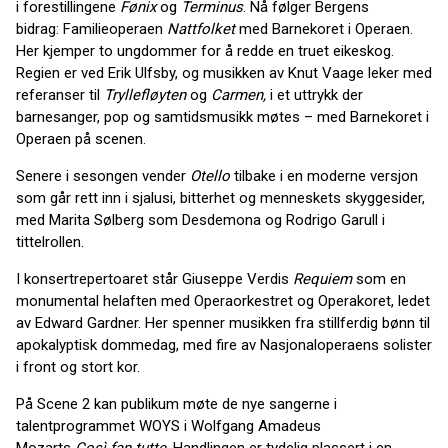
i forestillingene
Fønix
og
Terminus
. Nå følger Bergens
bidrag: Familieoperaen
Nattfolket
med Barnekoret i Operaen.
Her kjemper to ungdommer for å redde en truet eikeskog.
Regien er ved Erik Ulfsby, og musikken av Knut Vaage leker med
referanser til
Tryllefløyten
og
Carmen,
i et uttrykk der
barnesanger, pop og samtidsmusikk møtes – med Barnekoret i
Operaen på scenen.
Senere i sesongen vender
Otello
tilbake i en moderne versjon
som går rett inn i sjalusi, bitterhet og menneskets skyggesider,
med Marita Sølberg som Desdemona og Rodrigo Garull i
tittelrollen.
I konsertrepertoaret står Giuseppe Verdis
Requiem
som en
monumental helaften med Operaorkestret og Operakoret, ledet
av Edward Gardner. Her spenner musikken fra stillferdig bønn til
apokalyptisk dommedag, med fire av Nasjonaloperaens solister
i front og stort kor.
På Scene 2 kan publikum møte de nye sangerne i
talentprogrammet WOYS i Wolfgang Amadeus