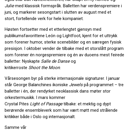
Julie
med klassisk formspråk. Balletten har verdenspremiere i
juni, og markerer sesongstart i slutten av august med et
stort, fortellende verk for hele kompaniet.
Høsten fortsetter med et etterlengtet gjensyn med
publikumsfavorittene León og Lightfoot, kjent for et uttrykk
som forener humor, sterke scenebilder og en særegen fysisk
presisjon. I oktober vender de tilbake med et storslått program
som forener én norgespremiere og én av duoens mest feirede
balletter: Nyskapte
Salle de Danse
og
kritikerroste
Shoot the Moon
.
Vårsesongen byr på sterke internasjonale signaturer. I januar
står George Balanchines ikoniske
Jewels
på programmet – tre
balletter i én, der rendyrket neoklassisk dans møter stor
orkestermusikk. I mars kommer
Crystal Pites
Light of Passage
tilbake: et mektig og dypt
berørende ensembleverk som har vært møtt med strålende
kritikker både i Oslo og internasjonalt.
Samme vår