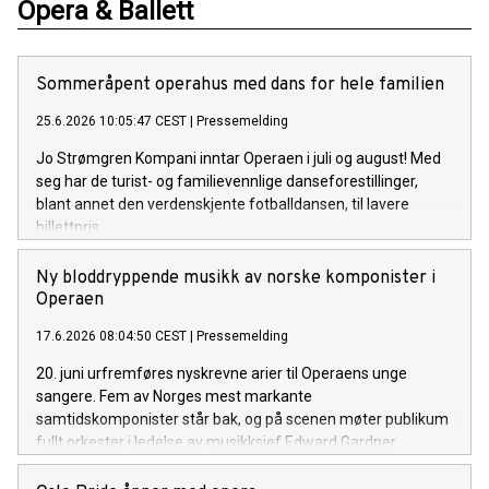
Opera & Ballett
Sommeråpent operahus med dans for hele familien
25.6.2026 10:05:47 CEST
|
Pressemelding
Jo Strømgren Kompani inntar Operaen i juli og august! Med
seg har de turist- og familievennlige danseforestillinger,
blant annet den verdenskjente fotballdansen, til lavere
billettpris.
Ny bloddryppende musikk av norske komponister i
Operaen
17.6.2026 08:04:50 CEST
|
Pressemelding
20. juni urfremføres nyskrevne arier til Operaens unge
sangere. Fem av Norges mest markante
samtidskomponister står bak, og på scenen møter publikum
fullt orkester i ledelse av musikksjef Edward Gardner.