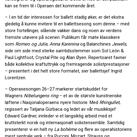
kan se frem til i Operaen det kommende året.
– I en tid der interessen for ballett stadig øker, er det ekstra
gledelig å kunne invitere til en ballettsesong som denne – med
store fortellinger, slående vakker dans og noen av verdens
fremste utøvere på scenen. Publikum får møte klassikere
som
Romeo og Julie
,
Anna Karenina
og Balanchines
Jewels
,
side om side med sterke samtidsstemmer som Sol León &
Paul Lightfoot, Crystal Pite og Alan Øyen. Repertoaret favner
både kollektive kraftuttrykk og fremragende solistprestasjoner
– presentert i det helt store formatet, sier ballettsjef Ingrid
Lorentzen.
– Operasesongen 26–27 markerer startskuddet for
Wagners
Nibelungens ring
– et av de største kunstneriske
løftene i Nasjonaloperaens nyere historie. Med
Rhingullet
,
regissert av Tatjana Gürbaca og ledet av vår musikksjef
Edward Gardner, innleder vi et langsiktig arbeid med et
kruttsterkt norsk og internasjonalt solistensemble. Samtidig
presenterer vi en helt ny
La bohème
og flere av operahistoriens
mest sentrale verk – fra Puccini, Mozart, Strauss og