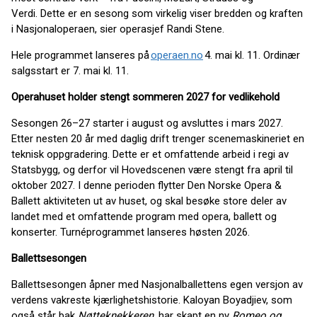
Verdi. Dette er en sesong som virkelig viser bredden og kraften
i Nasjonaloperaen, sier operasjef Randi Stene.
Hele programmet lanseres på
operaen.no
4. mai kl. 11. Ordinær
salgsstart er 7. mai kl. 11.
Operahuset holder stengt sommeren 2027 for vedlikehold
Sesongen 26–27 starter i august og avsluttes i mars 2027.
Etter nesten 20 år med daglig drift trenger scenemaskineriet en
teknisk oppgradering. Dette er et omfattende arbeid i regi av
Statsbygg, og derfor vil Hovedscenen være stengt fra april til
oktober 2027. I denne perioden flytter Den Norske Opera &
Ballett aktiviteten ut av huset, og skal besøke store deler av
landet med et omfattende program med opera, ballett og
konserter. Turnéprogrammet lanseres høsten 2026.
Ballettsesongen
Ballettsesongen åpner med Nasjonalballettens egen versjon av
verdens vakreste kjærlighetshistorie. Kaloyan Boyadjiev, som
også står bak
Nøtteknekkeren
, har skapt en ny
Romeo og