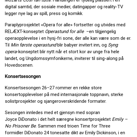
Mozarts
Così fan tutte
. Handlingen er tydelig plassert i en
digital samtid, der sosiale medier, datingapper og reality-TV
legger nye lag av spill, press og komikk.
Paraplyprosjektet «Opera for alle» fortsetter og utvides med
RELÆXT-konseptet
Operastund for alle
–en tilgjengelig
operaopplevelse i en hysj-fri sone, der alle kan være som de er.
Til
Min første operastund
blir babyer invitert inn, og
Syng
opera
-konseptet blir nytt når et stort kor av unge fra hele
landet, og Ungdomssymfonikerne, inviterer til sing-along på
Hovedscenen.
Konsertsesongen
Konsertsesongen 26–27 rommer en rekke store
konsertopplevelser på med internasjonale toppnavn, sterke
solistprosjekter og sjangeroverskridende formater.
Sesongen innledes med et gjensyn med sopran
Joyce DiDonato i det helt særegne konsertprosjektet
Emily –
No Prisoner Be
. Sammen med trioen Time for Three
formidler DiDonato 24 tonesatte dikt av Emily Dickinson, i en