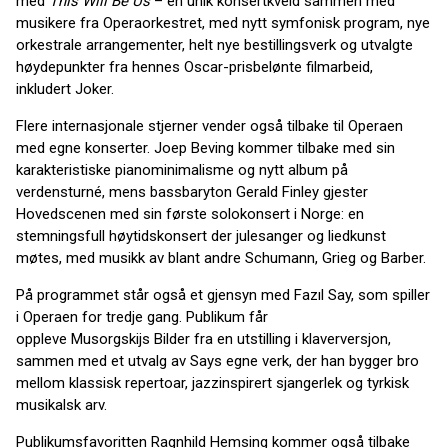
med
This Will Be Us
– en unik konsertkveld sammen med
musikere fra Operaorkestret, med nytt symfonisk program, nye
orkestrale arrangementer, helt nye bestillingsverk og utvalgte
høydepunkter fra hennes Oscar-prisbelønte filmarbeid,
inkludert Joker.
Flere internasjonale stjerner vender også tilbake til Operaen
med egne konserter. Joep Beving kommer tilbake med sin
karakteristiske pianominimalisme og nytt album på
verdensturné, mens bassbaryton Gerald Finley gjester
Hovedscenen med sin første solokonsert i Norge: en
stemningsfull høytidskonsert der julesanger og liedkunst
møtes, med musikk av blant andre Schumann, Grieg og Barber.
På programmet står også et gjensyn med Fazıl Say, som spiller
i Operaen for tredje gang. Publikum får
oppleve Musorgskijs Bilder fra en utstilling i klaverversjon,
sammen med et utvalg av Says egne verk, der han bygger bro
mellom klassisk repertoar, jazzinspirert sjangerlek og tyrkisk
musikalsk arv.
Publikumsfavoritten Ragnhild Hemsing kommer også tilbake