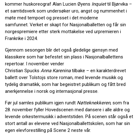
kommer huskoreograf Alan Lucien Øyens
Inquiet
til Bjørvika –
et samtidsverk som undersøker uro, angst og nummenhet i
møte med tempoet og presset i det moderne
samfunnet. Verket er skapt for Nasjonalballetten og får sin
norgespremiere etter sterk mottakelse ved urpremieren i
Frankrike i 2024.
Gjennom sesongen blir det også gledelige gjensyn med
klassikere som har befestet sin plass i Nasjonalballettens
repertoar. I november vender
Christian Spucks
Anna Karenina
tilbake – en karakterdrevet
ballett over Tolstojs store roman, med levende musikk og
tydelig dramatikk, som har begeistret publikum og fått bred
anerkjennelse i norsk og internasjonal presse.
Før jul samles publikum igjen rundt
Nøtteknekkeren
, som fra
28. november fyller Hovedscenen med dansere i alle aldre og
levende orkestermusikk i adventstiden. På scenen står også et
stort antall av elevene ved Nasjonalballettskolen, som har sin
egen elevforestilling på Scene 2 neste vår.