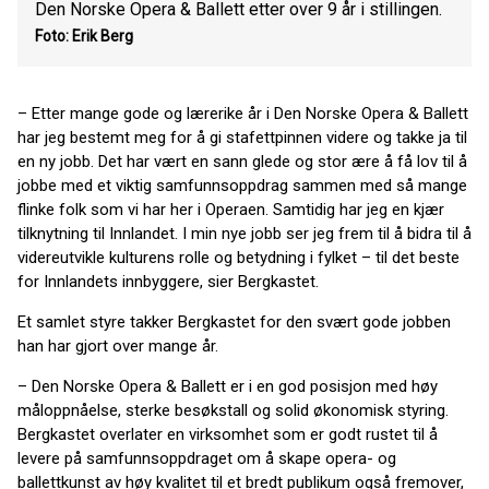
Den Norske Opera & Ballett etter over 9 år i stillingen.
Foto: Erik Berg
– Etter mange gode og lærerike år i Den Norske Opera & Ballett
har jeg bestemt meg for å gi stafettpinnen videre og takke ja til
en ny jobb. Det har vært en sann glede og stor ære å få lov til å
jobbe med et viktig samfunnsoppdrag sammen med så mange
flinke folk som vi har her i Operaen. Samtidig har jeg en kjær
tilknytning til Innlandet. I min nye jobb ser jeg frem til å bidra til å
videreutvikle kulturens rolle og betydning i fylket – til det beste
for Innlandets innbyggere, sier Bergkastet.
Et samlet styre takker Bergkastet for den svært gode jobben
han har gjort over mange år.
– Den Norske Opera & Ballett er i en god posisjon med høy
måloppnåelse, sterke besøkstall og solid økonomisk styring.
Bergkastet overlater en virksomhet som er godt rustet til å
levere på samfunnsoppdraget om å skape opera- og
ballettkunst av høy kvalitet til et bredt publikum også fremover,