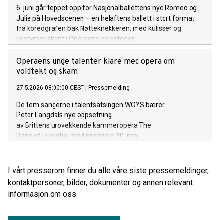
6. juni går teppet opp for Nasjonalballettens nye Romeo og
Julie på Hovedscenen – en helaftens ballett i stort format
fra koreografen bak Nøtteknekkeren, med kulisser og
kostymer skapt i Operaens verksteder.
Operaens unge talenter klare med opera om
voldtekt og skam
27.5.2026 08:00:00 CEST
|
Pressemelding
De fem sangerne i talentsatsingen WOYS bærer
Peter Langdals nye oppsetning
av Brittens urovekkende kammeropera The
Rape of Lucretia, med premiere 30. mai.
I vårt presserom finner du alle våre siste pressemeldinger,
kontaktpersoner, bilder, dokumenter og annen relevant
informasjon om oss.