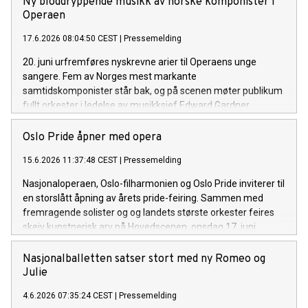
Ny bloddryppende musikk av norske komponister i
Operaen
17.6.2026 08:04:50 CEST
|
Pressemelding
20. juni urfremføres nyskrevne arier til Operaens unge
sangere. Fem av Norges mest markante
samtidskomponister står bak, og på scenen møter publikum
fullt orkester i ledelse av musikksjef Edward Gardner.
Oslo Pride åpner med opera
15.6.2026 11:37:48 CEST
|
Pressemelding
Nasjonaloperaen, Oslo-filharmonien og Oslo Pride inviterer til
en storslått åpning av årets pride-feiring. Sammen med
fremragende solister og og landets største orkester feires
skeiv kunstnerisk arv på Hovedscenen, onsdag 17. juni.
Nasjonalballetten satser stort med ny Romeo og
Julie
4.6.2026 07:35:24 CEST
|
Pressemelding