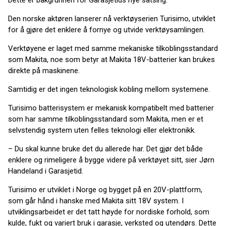
Dette er bakgrunnen for Garasjetids nye satsing.
Den norske aktøren lanserer nå verktøyserien Turisimo, utviklet
for å gjøre det enklere å fornye og utvide verktøysamlingen.
Verktøyene er laget med samme mekaniske tilkoblingsstandard
som Makita, noe som betyr at Makita 18V-batterier kan brukes
direkte på maskinene.
Samtidig er det ingen teknologisk kobling mellom systemene.
Turisimo batterisystem er mekanisk kompatibelt med batterier
som har samme tilkoblingsstandard som Makita, men er et
selvstendig system uten felles teknologi eller elektronikk.
– Du skal kunne bruke det du allerede har. Det gjør det både
enklere og rimeligere å bygge videre på verktøyet sitt, sier Jørn
Handeland i Garasjetid.
Turisimo er utviklet i Norge og bygget på en 20V-plattform,
som går hånd i hanske med Makita sitt 18V system. I
utviklingsarbeidet er det tatt høyde for nordiske forhold, som
kulde, fukt og variert bruk i garasje, verksted og utendørs. Dette