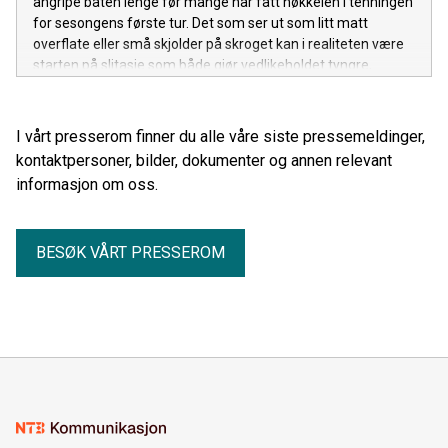
angripe båten lenge før mange har fått nøkkelen i tenningen
for sesongens første tur. Det som ser ut som litt matt
overflate eller små skjolder på skroget kan i realiteten være
starten på slitasje som både gjør vedlikeholdet tyngre,
rengjøringen vanskeligere og verdien på båten lavere.
I vårt presserom finner du alle våre siste pressemeldinger,
kontaktpersoner, bilder, dokumenter og annen relevant
informasjon om oss.
BESØK VÅRT PRESSEROM