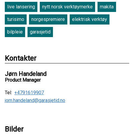
live lansering
nytt norsk verktøymerke
makita
turisimo
norgespremiere
elektrisk verktøy
bilpleie
garasjetid
Kontakter
Jørn Handeland
Product Manager
Tel:
+4791619907
jorn.handeland@garasjetid.no
Bilder