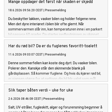
Mange oppdager det først når skaden er skjedd
18.6.2026 09:56:20 CEST
|
Pressemelding
Du beskytter lakken, vasker bilen og holder felgene rene.
Men det dyre interiøret i bilen blir ofte glemt. Når
sommervarmen slår inn, kan temperaturen inne i en parkert
bil passere 60 grader. Da starter nedbrytningen av skinnet.
Har du rød bil? Da er du fuglenes favoritt-toalett
11.6.2026 09:03:07 CEST
|
Pressemelding
Denne sommerfellen kan koste deg dyrt. Du vasker bilen.
Polerer den. Kanskje står den skinnende blank på
gårdsplassen. Så kommer fuglene. Og hvis du kjører rød bil,
er sjansen større for at nettopp din bil blir valgt som mål.
Slik taper båten verdi – uke for uke
2.6.2026 08:46:08 CEST
|
Pressemelding
Salt, UV-stråler, fugleskitt, alger og forurensning begynner å