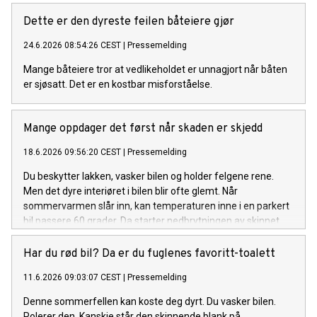
Dette er den dyreste feilen båteiere gjør
24.6.2026 08:54:26 CEST
|
Pressemelding
Mange båteiere tror at vedlikeholdet er unnagjort når båten
er sjøsatt. Det er en kostbar misforståelse.
Mange oppdager det først når skaden er skjedd
18.6.2026 09:56:20 CEST
|
Pressemelding
Du beskytter lakken, vasker bilen og holder felgene rene.
Men det dyre interiøret i bilen blir ofte glemt. Når
sommervarmen slår inn, kan temperaturen inne i en parkert
bil passere 60 grader. Da starter nedbrytningen av skinnet.
Har du rød bil? Da er du fuglenes favoritt-toalett
11.6.2026 09:03:07 CEST
|
Pressemelding
Denne sommerfellen kan koste deg dyrt. Du vasker bilen.
Polerer den. Kanskje står den skinnende blank på