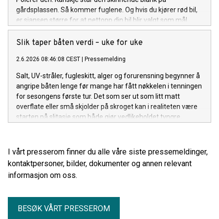
gårdsplassen. Så kommer fuglene. Og hvis du kjører rød bil,
er sjansen større for at nettopp din bil blir valgt som mål.
Slik taper båten verdi – uke for uke
2.6.2026 08:46:08 CEST
|
Pressemelding
Salt, UV-stråler, fugleskitt, alger og forurensning begynner å
angripe båten lenge før mange har fått nøkkelen i tenningen
for sesongens første tur. Det som ser ut som litt matt
overflate eller små skjolder på skroget kan i realiteten være
starten på slitasje som både gjør vedlikeholdet tyngre,
rengjøringen vanskeligere og verdien på båten lavere.
I vårt presserom finner du alle våre siste pressemeldinger,
kontaktpersoner, bilder, dokumenter og annen relevant
informasjon om oss.
BESØK VÅRT PRESSEROM