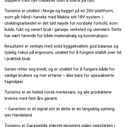
supplere med nye maskiner uten å starte på nytt.
Turisimo er utviklet i Norge og bygget på en 20V-plattform,
som går hånd i hanske med Makita sitt 18V system. I
utviklingsarbeidet er det tatt høyde for nordiske forhold, som
kulde, fukt og variert bruk i garasje, verksted og utendørs. Dette
har vært førende for både materialvalg og konstruksjon.
Resultatet er verktøy med solid byggekvalitet, god balanse og
tydelig fokus på ergonomi, utviklet for å fungere stabilt over tid
i praktisk bruk.
Serien retter seg bredt, og er utviklet for å fungere både for
vanlige brukere og mer erfarne – ikke bare for spesialiserte
fagmiljøer.
Turisimo er en heleid norsk merkevare, og alle produktene
leveres med fem års garanti.
– Garantien er et signal om at dette er en langsiktig satsing,
sier Handeland.
Turisimo er Garasjetids største lansering siden oppstarten i