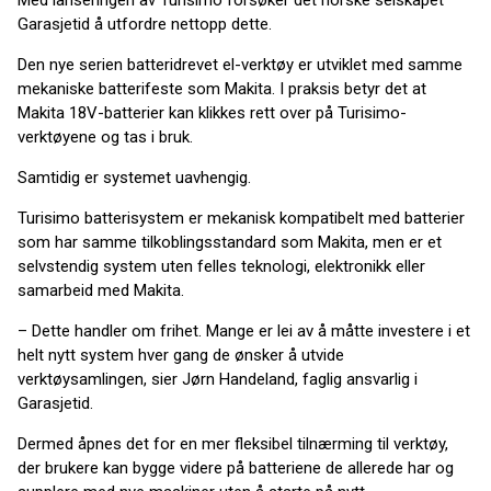
Med lanseringen av Turisimo forsøker det norske selskapet
Garasjetid å utfordre nettopp dette.
Den nye serien batteridrevet el-verktøy er utviklet med samme
mekaniske batterifeste som Makita. I praksis betyr det at
Makita 18V-batterier kan klikkes rett over på Turisimo-
verktøyene og tas i bruk.
Samtidig er systemet uavhengig.
Turisimo batterisystem er mekanisk kompatibelt med batterier
som har samme tilkoblingsstandard som Makita, men er et
selvstendig system uten felles teknologi, elektronikk eller
samarbeid med Makita.
– Dette handler om frihet. Mange er lei av å måtte investere i et
helt nytt system hver gang de ønsker å utvide
verktøysamlingen, sier Jørn Handeland, faglig ansvarlig i
Garasjetid.
Dermed åpnes det for en mer fleksibel tilnærming til verktøy,
der brukere kan bygge videre på batteriene de allerede har og