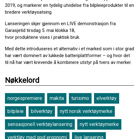
2019, og markerer en tydelig utvidelse fra bilpleieprodukter til en
bredere verktøysatsing.
Lanseringen skjer gjennom en LIVE demonstrasjon fra
Garasjetid tirsdag 5. mai klokka 18,
hvor produktene vises i praktisk bruk.
Med dette introduseres et alternativ i et marked som i stor grad
har vært dominert av lukkede batteriplattformer – og hvor det
til nå har vært krevende å kombinere utstyr på tvers av merker.
Nøkkelord
norgespremiere
makita
turisimo
elverktøy
bilpleie
bilverktøy
nytt norsk verktøymerke
sensasjonell verktøylansering
nytt verktøymerke
verktløy med god ergonomi
live lansering