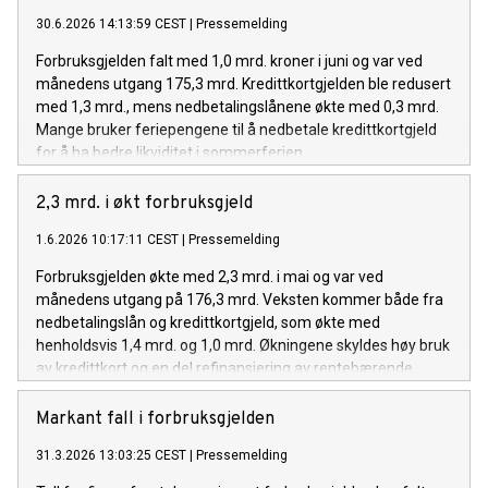
30.6.2026 14:13:59 CEST
|
Pressemelding
Forbruksgjelden falt med 1,0 mrd. kroner i juni og var ved
månedens utgang 175,3 mrd. Kredittkortgjelden ble redusert
med 1,3 mrd., mens nedbetalingslånene økte med 0,3 mrd.
Mange bruker feriepengene til å nedbetale kredittkortgjeld
for å ha bedre likviditet i sommerferien.
2,3 mrd. i økt forbruksgjeld
1.6.2026 10:17:11 CEST
|
Pressemelding
Forbruksgjelden økte med 2,3 mrd. i mai og var ved
månedens utgang på 176,3 mrd. Veksten kommer både fra
nedbetalingslån og kredittkortgjeld, som økte med
henholdsvis 1,4 mrd. og 1,0 mrd. Økningene skyldes høy bruk
av kredittkort og en del refinansiering av rentebærende
kredittkortgjeld til nedbetalingslån.
Markant fall i forbruksgjelden
31.3.2026 13:03:25 CEST
|
Pressemelding