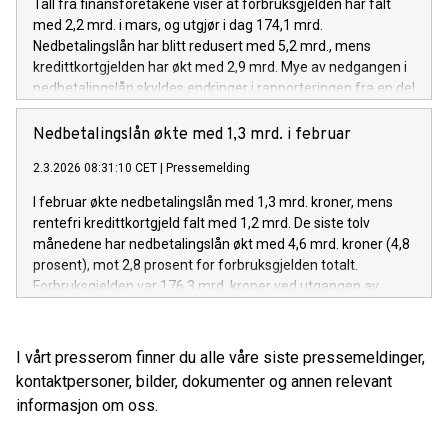
Tall fra finansforetakene viser at forbruksgjelden har falt
med 2,2 mrd. i mars, og utgjør i dag 174,1 mrd.
Nedbetalingslån har blitt redusert med 5,2 mrd., mens
kredittkortgjelden har økt med 2,9 mrd. Mye av nedgangen i
nedbetalingslån skyldes endringer i rapporteringen fra en del
finansforetak.
Nedbetalingslån økte med 1,3 mrd. i februar
2.3.2026 08:31:10 CET
|
Pressemelding
I februar økte nedbetalingslån med 1,3 mrd. kroner, mens
rentefri kredittkortgjeld falt med 1,2 mrd. De siste tolv
månedene har nedbetalingslån økt med 4,6 mrd. kroner (4,8
prosent), mot 2,8 prosent for forbruksgjelden totalt.
Forbruksgjelden var 176,3 mrd. kroner ved utgangen av
måneden, uendret fra januar.
I vårt presserom finner du alle våre siste pressemeldinger,
kontaktpersoner, bilder, dokumenter og annen relevant
informasjon om oss.