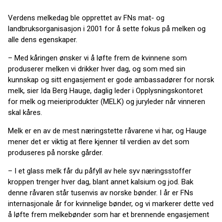
Verdens melkedag ble opprettet av FNs mat- og
landbruksorganisasjon i 2001 for å sette fokus på melken og
alle dens egenskaper.
– Med kåringen ønsker vi å løfte frem de kvinnene som
produserer melken vi drikker hver dag, og som med sin
kunnskap og sitt engasjement er gode ambassadører for norsk
melk, sier Ida Berg Hauge, daglig leder i Opplysningskontoret
for melk og meieriprodukter (MELK) og juryleder når vinneren
skal kåres.
Melk er en av de mest næringstette råvarene vi har, og Hauge
mener det er viktig at flere kjenner til verdien av det som
produseres på norske gårder.
– I et glass melk får du påfyll av hele syv næringsstoffer
kroppen trenger hver dag, blant annet kalsium og jod. Bak
denne råvaren står tusenvis av norske bønder. I år er FNs
internasjonale år for kvinnelige bønder, og vi markerer dette ved
å løfte frem melkebønder som har et brennende engasjement