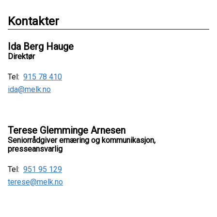
Kontakter
Ida Berg Hauge
Direktør
Tel:
915 78 410
ida@melk.no
Terese Glemminge Arnesen
Seniorrådgiver ernæring og kommunikasjon,
presseansvarlig
Tel:
951 95 129
terese@melk.no