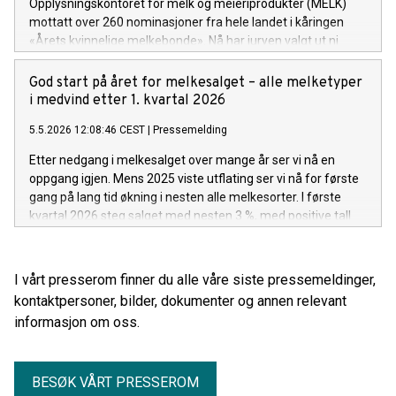
Opplysningskontoret for melk og meieriprodukter (MELK)
mottatt over 260 nominasjoner fra hele landet i kåringen
«Årets kvinnelige melkebonde». Nå har juryen valgt ut ni
delfinalister.
God start på året for melkesalget – alle melketyper
i medvind etter 1. kvartal 2026
5.5.2026 12:08:46 CEST
|
Pressemelding
Etter nedgang i melkesalget over mange år ser vi nå en
oppgang igjen. Mens 2025 viste utflating ser vi nå for første
gang på lang tid økning i nesten alle melkesorter. I første
kvartal 2026 steg salget med nesten 3 %, med positive tall
for de aller fleste melkevariantene.
I vårt presserom finner du alle våre siste pressemeldinger,
kontaktpersoner, bilder, dokumenter og annen relevant
informasjon om oss.
BESØK VÅRT PRESSEROM