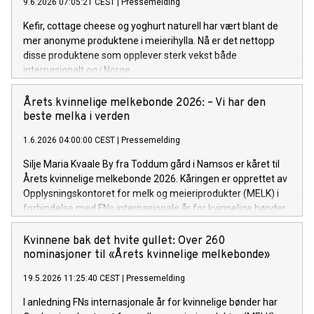
9.6.2026 07:05:21 CEST
|
Pressemelding
Kefir, cottage cheese og yoghurt naturell har vært blant de
mer anonyme produktene i meierihylla. Nå er det nettopp
disse produktene som opplever sterk vekst både
internasjonalt og i Norge.
Årets kvinnelige melkebonde 2026: – Vi har den
beste melka i verden
1.6.2026 04:00:00 CEST
|
Pressemelding
Silje Maria Kvaale By fra Toddum gård i Namsos er kåret til
Årets kvinnelige melkebonde 2026. Kåringen er opprettet av
Opplysningskontoret for melk og meieriprodukter (MELK) i
forbindelse med FNs internasjonale år for kvinnelige bønder.
Kvinnene bak det hvite gullet: Over 260
nominasjoner til «Årets kvinnelige melkebonde»
19.5.2026 11:25:40 CEST
|
Pressemelding
I anledning FNs internasjonale år for kvinnelige bønder har