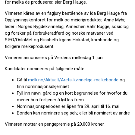
for melka de produserer, sier Berg Hauge.
Vinneren kåres av en fagjury bestående av Ida Berg Hauge fra
Opplysningskontoret for melk og meieriprodukter, Anne Myhr,
leder i Norges Bygdekvinnelag, Annechen Bahr Bugge, sosiolog
og forsker på forbrukeradferd og norske matvaner ved
SIFO/OsloMet og Elisabeth Irgens Hokstad, kornbonde og
tidligere melkeprodusent.
Vinneren annonseres på Verdens melkedag 1. juni.
Kandidater nomineres på følgende måte:
Gå til
melk.no/Aktuelt/Arets-kvinnelige-melkebonde
og
finn nominasjonsskjemaet
Fyll inn navn, gård og en kort begrunnelse for hvorfor du
mener hun fortjener å løftes frem
Nominasjonsperioden er åpen fra 29. april til 16. mai
Bonden kan nominere seg selv, eller bli nominert av andre
Vinneren mottar en pengepremie på 20.000 kroner.