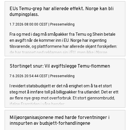
EUs Temu-grep har allerede effekt. Norge kan bli
dumpingplass.
1.7.2026 08:00:00 CEST
|
Pressemelding
Fra og med i dag må småpakker fra Temu og Shein betale
en avgift når de kommer inn i EU. Norge har ingenting
tilsvarende, og plattformene har allerede skjønt forskjellen:
de har trappet ned reklamen sin i EU, men ikke i Norge.
Framtiden i våre hender krever at regjeringen får på plass en
norsk Temu-avgift, på minst samme nivå som EU.
Stortinget snur: Vil avgiftslegge Temu-flommen
7.6.2026 20:54:44 CEST
|
Pressemelding
I revidert statsbudsjett er det nå enighet om å ta et stort
steg mot å innføre toll på billigpakker fra utlandet. Det er ett
av flere nye grep mot overforbruk. Et stort gjennombrudd,
ifølge Framtiden i våre hender:
Miljøorganisasjonene med harde forventninger i
innspurten av budsjett-forhandlingene