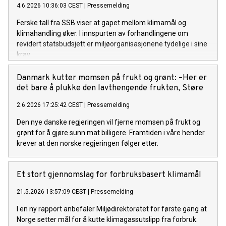
4.6.2026 10:36:03 CEST
|
Pressemelding
Ferske tall fra SSB viser at gapet mellom klimamål og
klimahandling øker. I innspurten av forhandlingene om
revidert statsbudsjett er miljøorganisasjonene tydelige i sine
krav.
Danmark kutter momsen på frukt og grønt: –Her er
det bare å plukke den lavthengende frukten, Støre
2.6.2026 17:25:42 CEST
|
Pressemelding
Den nye danske regjeringen vil fjerne momsen på frukt og
grønt for å gjøre sunn mat billigere. Framtiden i våre hender
krever at den norske regjeringen følger etter.
Et stort gjennomslag for forbruksbasert klimamål
21.5.2026 13:57:09 CEST
|
Pressemelding
I en ny rapport anbefaler Miljødirektoratet for første gang at
Norge setter mål for å kutte klimagassutslipp fra forbruk.