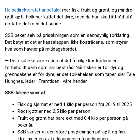
Helsedirektoratet anbefaler
mer fisk, frukt og grønt, og mindre
rødt kjøtt. Folk har kuttet det dyre, men de har ikke fått råd til å
erstatte det med det sunne.
SSB peker selv på prisøkningen som en sannsynlig forklaring.
Det betyr at det er kassalappen, ikke kostrådene, som styrer
hva som havner på middagsbordet.
— Det skal ikke være sånn at det å følge kostrådene er
forbeholdt dem som har best råd. Når fisken er for dyr og
grønnsakene er for dyre, er det folkehelsen som taper, sier Tale
Hungnes, leder i Framtiden i våre hender.
SSB-tallene viser at:
Fisk og sjømat er ned 1 kilo per person fra 2019 til 2025.
Rødt kjøtt er ned 2,5 kilo per person.
Frukt og grønt har bare økt med 0,4 kilo per person på
seks år.
SSB skriver at den store prisøkningen på kjøtt og fisk
«trolig» er en av forklaringene på nedgangen.