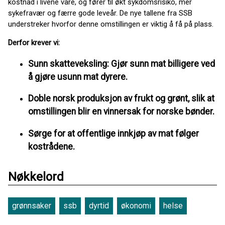
kostnad i livene våre, og fører til økt sykdomsrisiko, mer
sykefravær og færre gode leveår. De nye tallene fra SSB
understreker hvorfor denne omstillingen er viktig å få på plass.
Derfor krever vi:
Sunn skatteveksling: Gjør sunn mat billigere ved
å gjøre usunn mat dyrere.
Doble norsk produksjon av frukt og grønt, slik at
omstillingen blir en vinnersak for norske bønder.
Sørge for at offentlige innkjøp av mat følger
kostrådene.
Nøkkelord
grønnsaker
ssb
dyrtid
økonomi
helse