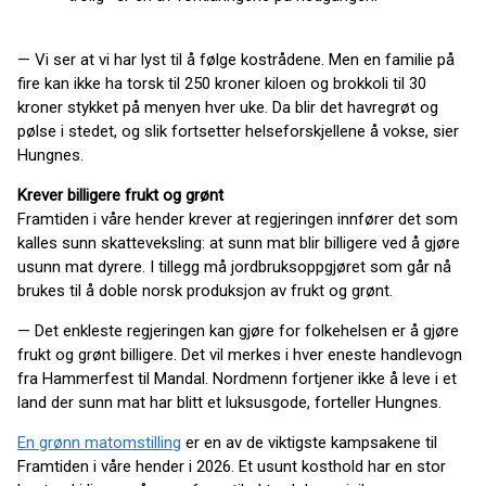
— Vi ser at vi har lyst til å følge kostrådene. Men en familie på
fire kan ikke ha torsk til 250 kroner kiloen og brokkoli til 30
kroner stykket på menyen hver uke. Da blir det havregrøt og
pølse i stedet, og slik fortsetter helseforskjellene å vokse, sier
Hungnes.
Krever billigere frukt og grønt
Framtiden i våre hender krever at regjeringen innfører det som
kalles sunn skatteveksling: at sunn mat blir billigere ved å gjøre
usunn mat dyrere. I tillegg må jordbruksoppgjøret som går nå
brukes til å doble norsk produksjon av frukt og grønt.
— Det enkleste regjeringen kan gjøre for folkehelsen er å gjøre
frukt og grønt billigere. Det vil merkes i hver eneste handlevogn
fra Hammerfest til Mandal. Nordmenn fortjener ikke å leve i et
land der sunn mat har blitt et luksusgode, forteller Hungnes.
En grønn matomstilling
er en av de viktigste kampsakene til
Framtiden i våre hender i 2026. Et usunt kosthold har en stor